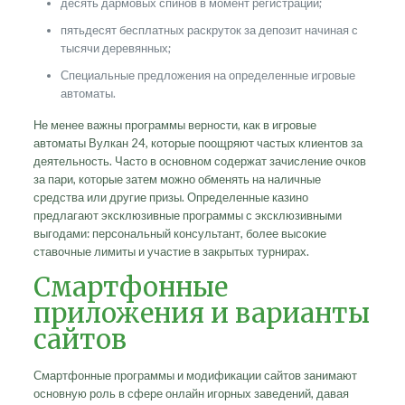
десять дармовых спинов в момент регистрации;
пятьдесят бесплатных раскруток за депозит начиная с
тысячи деревянных;
Специальные предложения на определенные игровые
автоматы.
Не менее важны программы верности, как в игровые
автоматы Вулкан 24, которые поощряют частых клиентов за
деятельность. Часто в основном содержат зачисление очков
за пари, которые затем можно обменять на наличные
средства или другие призы. Определенные казино
предлагают эксклюзивные программы с эксклюзивными
выгодами: персональный консультант, более высокие
ставочные лимиты и участие в закрытых турнирах.
Смартфонные
приложения и варианты
сайтов
Смартфонные программы и модификации сайтов занимают
основную роль в сфере онлайн игорных заведений, давая