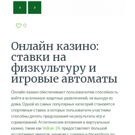
0
Онлайн казино:
ставки на
физкультуру и
игровые автоматы
Онлайн-казино обеспечивают пользователям способность
войти в вселенную азартных развлечений, не выходя из
дома. Одной из самых популярных категорий становятся
спортивные ставки, в которых пользователи участники
способны делать предсказания на результаты игр и
соревнований. Атлетические вложения в виртуальных
казино, такие как
Vulkan 24
, предоставляют большой
ассортимент ивентов: начиная с соккера и баскетбола до