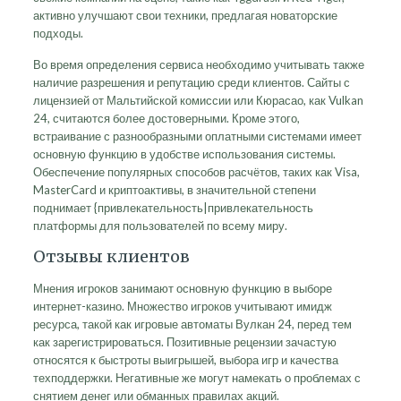
активно улучшают свои техники, предлагая новаторские
подходы.
Во время определения сервиса необходимо учитывать также
наличие разрешения и репутацию среди клиентов. Сайты с
лицензией от Мальтийской комиссии или Кюрасао, как Vulkan
24, считаются более достоверными. Кроме этого,
встраивание с разнообразными оплатными системами имеет
основную функцию в удобстве использования системы.
Обеспечение популярных способов расчётов, таких как Visa,
MasterCard и криптоактивы, в значительной степени
поднимает {привлекательность|привлекательность
платформы для пользователей по всему миру.
Отзывы клиентов
Мнения игроков занимают основную функцию в выборе
интернет-казино. Множество игроков учитывают имидж
ресурса, такой как игровые автоматы Вулкан 24, перед тем
как зарегистрироваться. Позитивные рецензии зачастую
относятся к быстроты выигрышей, выбора игр и качества
техподдержки. Негативные же могут намекать о проблемах с
снятием денег или обманных правилах акций.