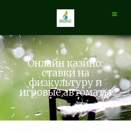
Онлайн казино:
ставки на
физкультуру и
игровые автоматы