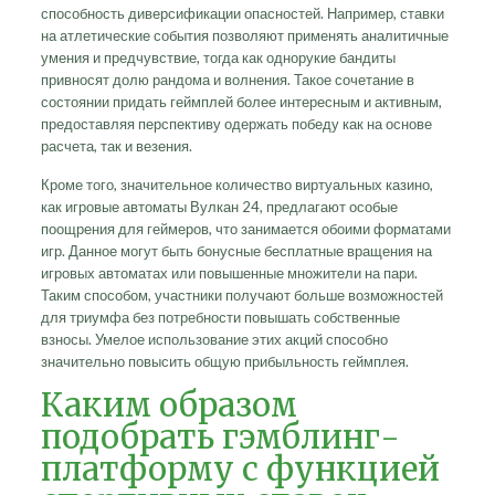
способность диверсификации опасностей. Например, ставки
на атлетические события позволяют применять аналитичные
умения и предчувствие, тогда как однорукие бандиты
привносят долю рандома и волнения. Такое сочетание в
состоянии придать геймплей более интересным и активным,
предоставляя перспективу одержать победу как на основе
расчета, так и везения.
Кроме того, значительное количество виртуальных казино,
как игровые автоматы Вулкан 24, предлагают особые
поощрения для геймеров, что занимается обоими форматами
игр. Данное могут быть бонусные бесплатные вращения на
игровых автоматах или повышенные множители на пари.
Таким способом, участники получают больше возможностей
для триумфа без потребности повышать собственные
взносы. Умелое использование этих акций способно
значительно повысить общую прибыльность геймплея.
Каким образом
подобрать гэмблинг-
платформу с функцией