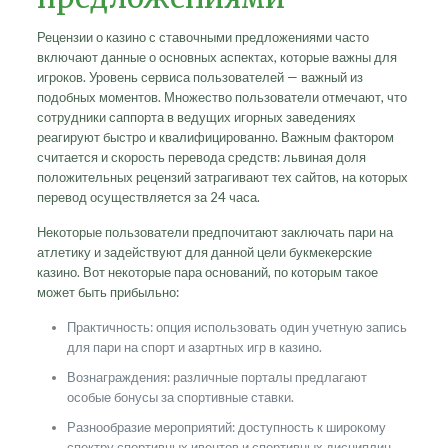
Рецензии о казино с ставочными предложениями часто
включают данные о основных аспектах, которые важны для
игроков. Уровень сервиса пользователей — важный из
подобных моментов. Множество пользователи отмечают, что
сотрудники саппорта в ведущих игорных заведениях
реагируют быстро и квалифицированно. Важным фактором
считается и скорость перевода средств: львиная доля
положительных рецензий затрагивают тех сайтов, на которых
перевод осуществляется за 24 часа.
Некоторые пользователи предпочитают заключать пари на
атлетику и задействуют для данной цели букмекерские
казино. Вот некоторые пара оснований, по которым такое
может быть прибыльно:
Практичность: опция использовать один учетную запись
для пари на спорт и азартных игр в казино.
Вознаграждения: различные порталы предлагают
особые бонусы за спортивные ставки.
Разнообразие мероприятий: доступность к широкому
спектру спортивных ивентов и спортивных дисциплин.