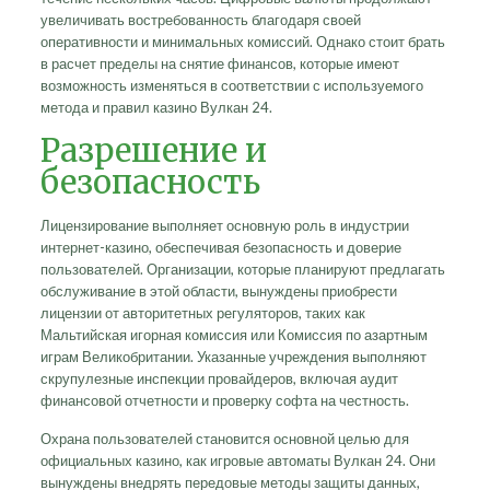
увеличивать востребованность благодаря своей
оперативности и минимальных комиссий. Однако стоит брать
в расчет пределы на снятие финансов, которые имеют
возможность изменяться в соответствии с используемого
метода и правил казино Вулкан 24.
Разрешение и
безопасность
Лицензирование выполняет основную роль в индустрии
интернет-казино, обеспечивая безопасность и доверие
пользователей. Организации, которые планируют предлагать
обслуживание в этой области, вынуждены приобрести
лицензии от авторитетных регуляторов, таких как
Мальтийская игорная комиссия или Комиссия по азартным
играм Великобритании. Указанные учреждения выполняют
скрупулезные инспекции провайдеров, включая аудит
финансовой отчетности и проверку софта на честность.
Охрана пользователей становится основной целью для
официальных казино, как игровые автоматы Вулкан 24. Они
вынуждены внедрять передовые методы защиты данных,