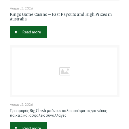
August 5, 2026
Kings Game Casino – Fast Payouts and High Prizes in
Australia
Read more
August 5, 2026
Προσφορές BigClash μπόνους καλωσορίσματος για νέους
παίκτες και ασφαλείς συναλλαγές
Read more