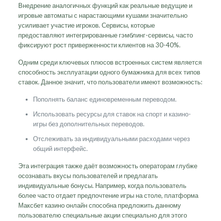
Внедрение аналогичных функций как реальные ведущие и
игровые автоматы с нарастающими кушами значительно
усиливает участие игроков. Сервисы, которые
предоставляют интегрированные гэмблинг-сервисы, часто
фиксируют рост приверженности клиентов на 30-40%.
Одним среди ключевых плюсов встроенных систем является
способность эксплуатации одного бумажника для всех типов
ставок. Данное значит, что пользователи имеют возможность:
Пополнять баланс единовременным переводом.
Использовать ресурсы для ставок на спорт и казино-
игры без дополнительных переводов.
Отслеживать за индивидуальными расходами через
общий интерфейс.
Эта интеграция также даёт возможность операторам глубже
осознавать вкусы пользователей и предлагать
индивидуальные бонусы. Например, когда пользователь
более часто отдает предпочтение игры на столе, платформа
Максбет казино онлайн способна предложить данному
пользователю специальные акции специально для этого