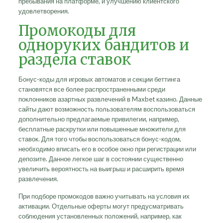
пребывания на платформе, и улучшению клиентского
удовлетворения.
Промокоды для
одноруких бандитов и
раздела ставок
Бонус-коды для игровых автоматов и секции беттинга
становятся все более распространенными среди
поклонников азартных развлечений в Maxbet казино. Данные
сайты дают возможность пользователям воспользоваться
дополнительно предлагаемые привилегии, например,
бесплатные раскрутки или повышенные множители для
ставок. Для того чтобы воспользоваться бонус-кодом,
необходимо вписать его в особое окно при регистрации или
депозите. Данное легкое шаг в состоянии существенно
увеличить вероятность на выигрыш и расширить время
развлечения.
При подборе промокодов важно учитывать на условия их
активации. Отдельные оферты могут предусматривать
соблюдения установленных положений, например, как