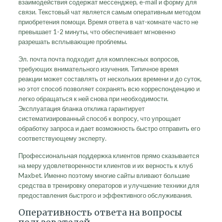
взаимодействия содержат мессенджер, e-mail и форму для
связи. Текстовый чат является самым оперативным методом
приобретения помощи. Время ответа в чат-комнате часто не
превышает 1-2 минуты, что обеспечивает мгновенно
разрешать всплывающие проблемы.
Эл. почта почта подходит для комплексных вопросов,
требующих внимательного изучения. Типичное время
реакции может составлять от нескольких времени и до суток,
но этот способ позволяет сохранять всю корреспонденцию и
легко обращаться к ней снова при необходимости.
Эксплуатация бланка отклика гарантирует
систематизированный способ к вопросу, что упрощает
обработку запроса и дает возможность быстро отправить его
соответствующему эксперту.
Профессиональная поддержка клиентов прямо сказывается
на меру удовлетворенности клиентов и их верность к клуб
Maxbet. Именно поэтому многие сайты вливают большие
средства в тренировку операторов и улучшение техники для
предоставления быстрого и эффективного обслуживания.
Оперативность ответа на вопросы