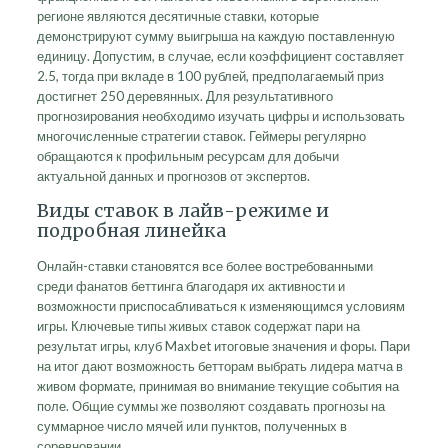
регионе являются десятичные ставки, которые
демонстрируют сумму выигрыша на каждую поставленную
единицу. Допустим, в случае, если коэффициент составляет
2.5, тогда при вкладе в 100 рублей, предполагаемый приз
достигнет 250 деревянных. Для результативного
прогнозирования необходимо изучать цифры и использовать
многочисленные стратегии ставок. Геймеры регулярно
обращаются к профильным ресурсам для добычи
актуальной данных и прогнозов от экспертов.
Виды ставок в лайв-режиме и
подробная линейка
Онлайн-ставки становятся все более востребованными
среди фанатов беттинга благодаря их активности и
возможности приспосабливаться к изменяющимся условиям
игры. Ключевые типы живых ставок содержат пари на
результат игры, клуб Maxbet итоговые значения и форы. Пари
на итог дают возможность бетторам выбрать лидера матча в
живом формате, принимая во внимание текущие события на
поле. Общие суммы же позволяют создавать прогнозы на
суммарное число мячей или пунктов, полученных в
соревновании.