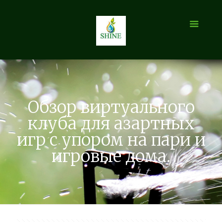
Обзор виртуального
клуба для азартных
игр с упором на пари и
игровые дома.