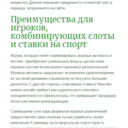
жанра игр. Данное повышает преданность и помогает росту
периода, затраченного на сайте.
Преимущества для
игроков,
комбинирующих слоты
и ставки на спорт
Игроки, которые любят комбинировать игровые автоматы и
беттинг, приобретают уникальные бонусы, делая свою
игровую сессию более разносторонней и увлекательной.
Игровые автоматы предлагают мгновенное удовлетворение
из-за своей динамике и возможности получить большие
джекпоты. С другой стороны, спортивные ставки в Максбет
казино онлайн требуют рассудительного способа и
осведомленности о физкультуры, что превращает процедуру
более умственно возбуждающим.
Совмещение этих пары форматов игровых развлечений
предоставляет шанс игрокам лучше управлять своим
капиталом. К примеру, если фортуна не сопутствует в