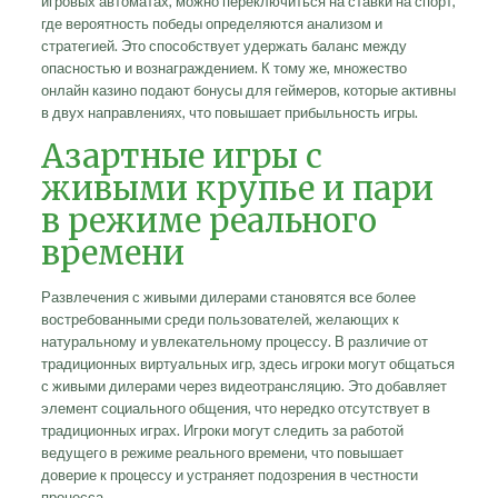
игровых автоматах, можно переключиться на ставки на спорт,
где вероятность победы определяются анализом и
стратегией. Это способствует удержать баланс между
опасностью и вознаграждением. К тому же, множество
онлайн казино подают бонусы для геймеров, которые активны
в двух направлениях, что повышает прибыльность игры.
Азартные игры с
живыми крупье и пари
в режиме реального
времени
Развлечения с живыми дилерами становятся все более
востребованными среди пользователей, желающих к
натуральному и увлекательному процессу. В различие от
традиционных виртуальных игр, здесь игроки могут общаться
с живыми дилерами через видеотрансляцию. Это добавляет
элемент социального общения, что нередко отсутствует в
традиционных играх. Игроки могут следить за работой
ведущего в режиме реального времени, что повышает
доверие к процессу и устраняет подозрения в честности
процесса.