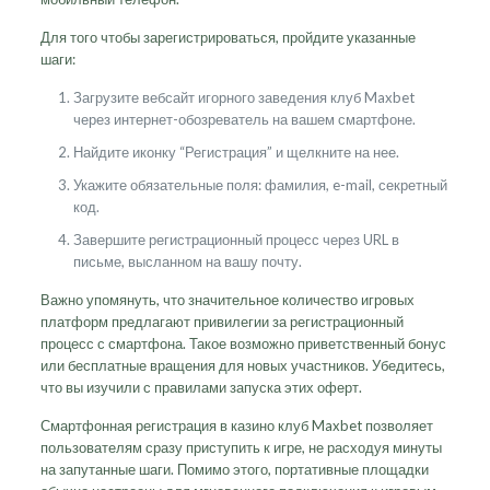
Для того чтобы зарегистрироваться, пройдите указанные
шаги:
Загрузите вебсайт игорного заведения клуб Maxbet
через интернет-обозреватель на вашем смартфоне.
Найдите иконку “Регистрация” и щелкните на нее.
Укажите обязательные поля: фамилия, e-mail, секретный
код.
Завершите регистрационный процесс через URL в
письме, высланном на вашу почту.
Важно упомянуть, что значительное количество игровых
платформ предлагают привилегии за регистрационный
процесс с смартфона. Такое возможно приветственный бонус
или бесплатные вращения для новых участников. Убедитесь,
что вы изучили с правилами запуска этих оферт.
Смартфонная регистрация в казино клуб Maxbet позволяет
пользователям сразу приступить к игре, не расходуя минуты
на запутанные шаги. Помимо этого, портативные площадки