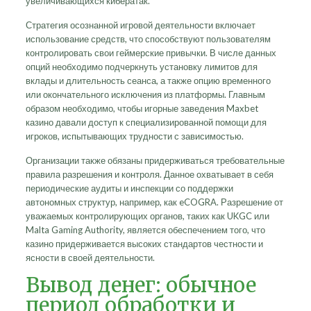
увеличивающихся кибератак.
Стратегия осознанной игровой деятельности включает
использование средств, что способствуют пользователям
контролировать свои геймерские привычки. В числе данных
опций необходимо подчеркнуть установку лимитов для
вклады и длительность сеанса, а также опцию временного
или окончательного исключения из платформы. Главным
образом необходимо, чтобы игорные заведения Maxbet
казино давали доступ к специализированной помощи для
игроков, испытывающих трудности с зависимостью.
Организации также обязаны придерживаться требовательные
правила разрешения и контроля. Данное охватывает в себя
периодические аудиты и инспекции со поддержки
автономных структур, например, как eCOGRA. Разрешение от
уважаемых контролирующих органов, таких как UKGC или
Malta Gaming Authority, является обеспечением того, что
казино придерживается высоких стандартов честности и
ясности в своей деятельности.
Вывод денег: обычное
период обработки и