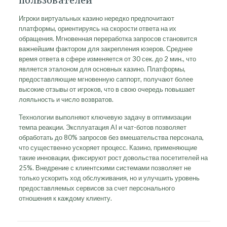
пользователей
Игроки виртуальных казино нередко предпочитают
платформы, ориентируясь на скорости ответа на их
обращения. Мгновенная переработка запросов становится
важнейшим фактором для закрепления юзеров. Среднее
время ответа в сфере изменяется от 30 сек. до 2 мин., что
является эталоном для основных казино. Платформы,
предоставляющие мгновенную саппорт, получают более
высокие отзывы от игроков, что в свою очередь повышает
лояльность и число возвратов.
Технологии выполняют ключевую задачу в оптимизации
темпа реакции. Эксплуатация AI и чат-ботов позволяет
обработать до 80% запросов без вмешательства персонала,
что существенно ускоряет процесс. Казино, применяющие
такие инновации, фиксируют рост довольства посетителей на
25%. Внедрение с клиентскими системами позволяет не
только ускорить ход обслуживания, но и улучшить уровень
предоставляемых сервисов за счет персонального
отношения к каждому клиенту.