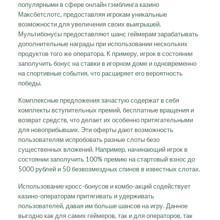
популярными в сфере онлайн гэмблинга казино
Максбетслотс, предоставляя игрокам уникальные
возможности для увеличения своих выигрышей.
Мультибонусы предоставляют шанс геймерам зарабатывать
дополнительные награды при использовании нескольких
продуктов того же оператора. К примеру, игрок в состоянии
заполучить бонус на ставки в игорном доме и одновременно
на спортивные события, что расширяет его вероятность
победы.
Комплексные предложения зачастую содержат в себя
комплекты вступительных премий, бесплатные вращения и
возврат средств, что делает их особенно притягательными
для новоприбывших. Эти оферты дают возможность
пользователям испробовать разные слоты безо
существенных вложений. Например, начинающий игрок в
состоянии заполучить 100% премию на стартовый взнос до
5000 рублей и 50 безвозмездных спинов в известных слотах.
Использование кросс-бонусов и комбо-акций содействует
казино-операторам притягивать и удерживать
пользователей, давая им больше шансов на игру. Данное
выгодно как для самих геймеров, так и для операторов, так