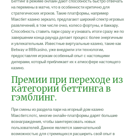
Беттинг в режиме онлайн дают способность быстро отвечать
на перемены в матче, что в особенности критично для
стратегических игроков. Такие платформы, например
Максбет казино зеркало, предлагают широкий спектр игровых
развлечений, в том числе очко, колесо фортуны, и баккару.
Способность ставить пари сразу и узнавать итоги сразу же по
завершении конца раунда делает процесс более энергичным
и увлекательным. Известные виртуальные казино, такие как
Betway и 888casino, уже внедрили эти технологии,
предоставляя игрокам особенный опыт с настоящими
дилерами, который приближает их к атмосфере настоящего
казино.
Премии при переходе из
категории беттинга в
гэмблинг.
При смены из раздела пари на игорный дом казино
Максбетслотс, многие онлайн-платформы дарят большие
вознаграждения, чтобы заинтересовать новых
пользователей. Данное является замечательной
возможностью для стремящихся расширить свой опыт в