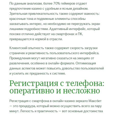
По данным анализам, более 70% геймеров отдают
предпочтение казино с удобным и ясным дизайном.
Зрительная привлекательность также содержит важность:
красочные тона и подвижные элементы способны
захватывать интерес, но необходимо не перегружать экран
лишними подробностями. Адаптивный интерфейс, который
похоже отлично действует на смартфонах и ПК,
превращается в нормой в отрасли.
Клиентский опытность также содержит скорость загрузки
страничек и реактивность пользовательского интерфейса.
Промедления могут негативно сказаться на эмоциях от
развлечения, особенно в онлайн-формате. Оптимизация
данных аспектов может повысить довольство пользователей
и усилить их преданность к системе.
Регистрация с телефона:
оперативно и несложно
Регистрация с смартфона в онлайн-казино зеркало Максбет
— это процедура, который можно осуществить всего за пару
минут. Легкость и практичность — вот основные достоинства