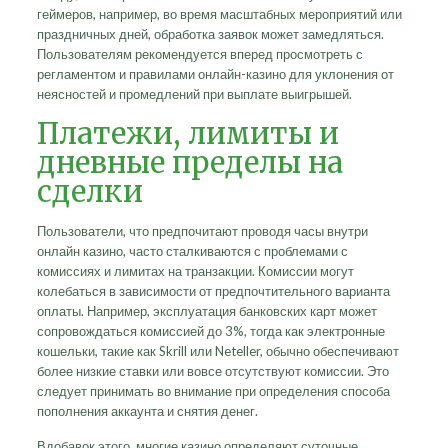
геймеров, например, во время масштабных мероприятий или
праздничных дней, обработка заявок может замедляться.
Пользователям рекомендуется вперед просмотреть с
регламентом и правилами онлайн-казино для уклонения от
неясностей и промедлений при выплате выигрышей.
Платежи, лимиты и
дневные пределы на
сделки
Пользователи, что предпочитают проводя часы внутри
онлайн казино, часто сталкиваются с проблемами с
комиссиях и лимитах на транзакции. Комиссии могут
колебаться в зависимости от предпочтительного варианта
оплаты. Например, эксплуатация банковских карт может
сопровождаться комиссией до 3%, тогда как электронные
кошельки, такие как Skrill или Neteller, обычно обеспечивают
более низкие ставки или вовсе отсутствуют комиссии. Это
следует принимать во внимание при определения способа
пополнения аккаунта и снятия денег.
Вдобавок этого, многие казино определяют суточные