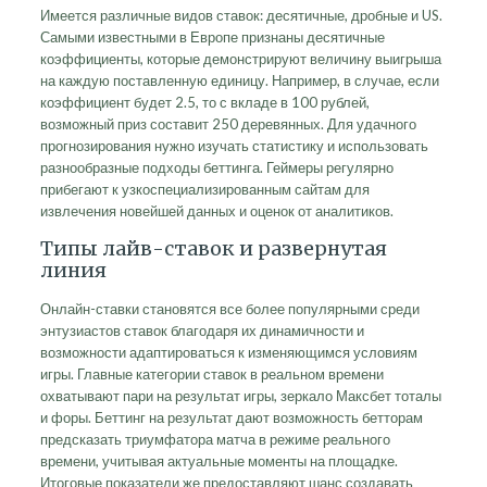
Имеется различные видов ставок: десятичные, дробные и US.
Самыми известными в Европе признаны десятичные
коэффициенты, которые демонстрируют величину выигрыша
на каждую поставленную единицу. Например, в случае, если
коэффициент будет 2.5, то с вкладе в 100 рублей,
возможный приз составит 250 деревянных. Для удачного
прогнозирования нужно изучать статистику и использовать
разнообразные подходы беттинга. Геймеры регулярно
прибегают к узкоспециализированным сайтам для
извлечения новейшей данных и оценок от аналитиков.
Типы лайв-ставок и развернутая
линия
Онлайн-ставки становятся все более популярными среди
энтузиастов ставок благодаря их динамичности и
возможности адаптироваться к изменяющимся условиям
игры. Главные категории ставок в реальном времени
охватывают пари на результат игры, зеркало Максбет тоталы
и форы. Беттинг на результат дают возможность бетторам
предсказать триумфатора матча в режиме реального
времени, учитывая актуальные моменты на площадке.
Итоговые показатели же предоставляют шанс создавать