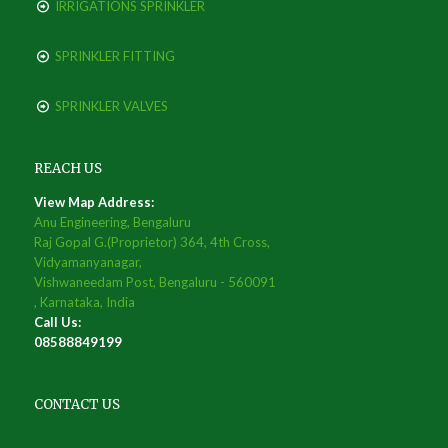
IRRIGATIONS SPRINKLER
SPRINKLER FITTING
SPRINKLER VALVES
REACH US
View Map Address:
Anu Engineering, Bengaluru
Raj Gopal G.(Proprietor) 364, 4th Cross,
Vidyamanyanagar,
Vishwaneedam Post, Bengaluru - 560091
, Karnataka, India
Call Us:
08588849199
CONTACT US