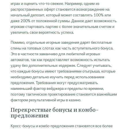
играх и оценить что-то свежее. Например, одним из
распространенных оферт становится вознаграждение на
начальный депозит, который может составлять 100% или
даже 200% от положенной суммы. Данное дает возможность
игрокам стартовать партию с более значительным счетом и
увеличить свои вероятность успеха.
Помимо, отдельные игорные заведения дарят бесплатные
спины на топовых слотах как часть вступительного бонуса.
Это в частности заманчиво для любителей игровых
автоматов, так как предоставляет возможность испытать
удачу без дополнительных издержек. Следует учитывать,
что каждые бонусы имеют требованиями отыгрыша, которые
необходимо детально изучить перед использованием
предложения. Требования могут предусматривать
наименьший фактор вейджера и пределы по времени,
поэтому тактическое проектирование становится важнейшим
фактором результативной игры в казино.
Перекрестные бонусы и комбо-
предложения
Кросс-бонусы и комбо-предложения становятся все более