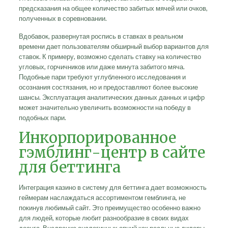
предсказания на общее количество забитых мячей или очков,
полученных в соревновании.
Вдобавок, развернутая роспись в ставках в реальном
времени дает пользователям обширный выбор вариантов для
ставок. К примеру, возможно сделать ставку на количество
угловых, горчичников или даже минута забитого мяча.
Подобные пари требуют углубленного исследования и
осознания состязания, но и предоставляют более высокие
шансы. Эксплуатация аналитических данных данных и цифр
может значительно увеличить возможности на победу в
подобных пари.
Инкорпорированное
гэмблинг-центр в сайте
для беттинга
Интеграция казино в систему для беттинга дает возможность
геймерам наслаждаться ассортиментом гемблинга, не
покинув любимый сайт. Это преимущество особенно важно
для людей, которые любит разнообразие в своих видах