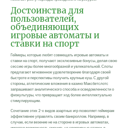
Достоинства для
пользователей,
объединяющих
игровые автоматы и
ставки на спорт
Геймеры, которые любят совмещать игровые автоматы и
ставки на спорт, получают эксклюзивные бонусы, делая свою
сессию игры более многообразной и увлекательной. Слоты
предлагают мгновенное удовлетворение благодаря своей
быстроте и перспективы получить крупные куш. С другой
стороны, атлетические вложения в казино Максбетслотс
запрашивают аналитического способа и осведомленности о
физкультуры, что превращает ход более интеллектуально
стимулирующим.
Сочетание этих 2-х видов азартных игр позволяет геймерам
эффективнее управлять своим банкроллом. Например, в
случае, если везение не на стороне в игровых автоматах,
имеется возможность сменить на спортивные ставки, в