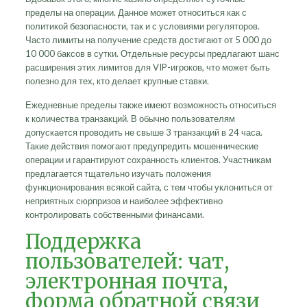
пределы на операции. Данное может относиться как с
политикой безопасности, так и с условиями регуляторов.
Часто лимиты на получение средств достигают от 5 000 до
10 000 баксов в сутки. Отдельные ресурсы предлагают шанс
расширения этих лимитов для VIP-игроков, что может быть
полезно для тех, кто делает крупные ставки.
Ежедневные пределы также имеют возможность относиться
к количества транзакций. В обычно пользователям
допускается проводить не свыше 3 транзакций в 24 часа.
Такие действия помогают предупредить мошеннические
операции и гарантируют сохранность клиентов. Участникам
предлагается тщательно изучать положения
функционирования всякой сайта, с тем чтобы уклониться от
неприятных сюрпризов и наиболее эффективно
контролировать собственными финансами.
Поддержка
пользователей: чат,
электронная почта,
форма обратной связи