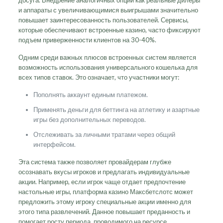
досуга. Внедрение аналогичных опций как реальные дилеры
и аппараты с увеличивающимися выигрышами значительно
повышает заинтересованность пользователей. Сервисы,
которые обеспечивают встроенные казино, часто фиксируют
подъем приверженности клиентов на 30-40%.
Одним среди важных плюсов встроенных систем является
возможность использования универсального кошелька для
всех типов ставок. Это означает, что участники могут:
Пополнять аккаунт единым платежом.
Применять деньги для беттинга на атлетику и азартные
игры без дополнительных переводов.
Отслеживать за личными тратами через общий
интерфейсом.
Эта система также позволяет провайдерам глубже
осознавать вкусы игроков и предлагать индивидуальные
акции. Например, если игрок чаще отдает предпочтение
настольные игры, платформа казино Максбетслотс может
предложить этому игроку специальные акции именно для
этого типа развлечений. Данное повышает преданность и
помогает росту периода, проводимого на ресурсе.