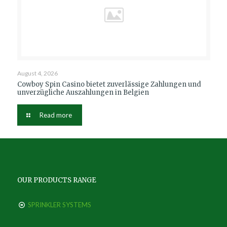
August 4, 2026
Cowboy Spin Casino bietet zuverlässige Zahlungen und
unverzügliche Auszahlungen in Belgien
Read more
OUR PRODUCTS RANGE
SPRINKLER SYSTEMS