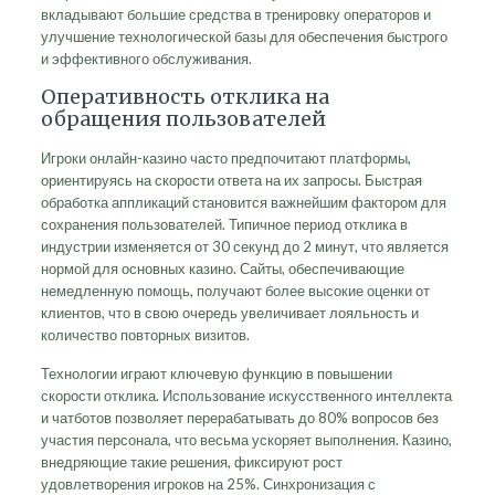
вкладывают большие средства в тренировку операторов и
улучшение технологической базы для обеспечения быстрого
и эффективного обслуживания.
Оперативность отклика на
обращения пользователей
Игроки онлайн-казино часто предпочитают платформы,
ориентируясь на скорости ответа на их запросы. Быстрая
обработка аппликаций становится важнейшим фактором для
сохранения пользователей. Типичное период отклика в
индустрии изменяется от 30 секунд до 2 минут, что является
нормой для основных казино. Сайты, обеспечивающие
немедленную помощь, получают более высокие оценки от
клиентов, что в свою очередь увеличивает лояльность и
количество повторных визитов.
Технологии играют ключевую функцию в повышении
скорости отклика. Использование искусственного интеллекта
и чатботов позволяет перерабатывать до 80% вопросов без
участия персонала, что весьма ускоряет выполнения. Казино,
внедряющие такие решения, фиксируют рост
удовлетворения игроков на 25%. Синхронизация с