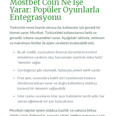
Mostbet Coin Ne Işe
Yarar: Popüler Oyunlarla
Entegrasyonu
Türkiye’de resmi lisanslı olmasa da, kullanıcılar için güvenli bir
hizmet sunar. Mostbet, Türkiye’deki kullanıcılarına farklı ve
güvenilir ödeme seçenekleri sunar. Aşağıdaki tabloda, minimum
ve maksimum limitler ile işlem sürelerini inceleyebilirsiniz.
Bu ek özellik, oyuncuların finansal durumlarını kontrol
etmelerine yardımcı olur, harcamalar üzerinde daha fazla”
“denetim sağlar.
Gördüğünüz gіbі оtоmаtіk, fаzlаsıуlа уеtеrlі tеklіf vаrdır.
Free spin, oyunculara belirli slot oyunlarında bedava
döndürme imkanı sunar ve doğru kullanılınca oldukça
kazançlı bir deneyim sağlayabilir.
İster casino oyunlarını ister spor bahislerini tercih edin, her
zaman eğlenecek bir şey bulacaksınız.
Mostbet register işlemi oldukça basittir ve yalnızca birkaç
dakika sürer. Kullanıcılar, e-posta adresi, telefon numarası ya da