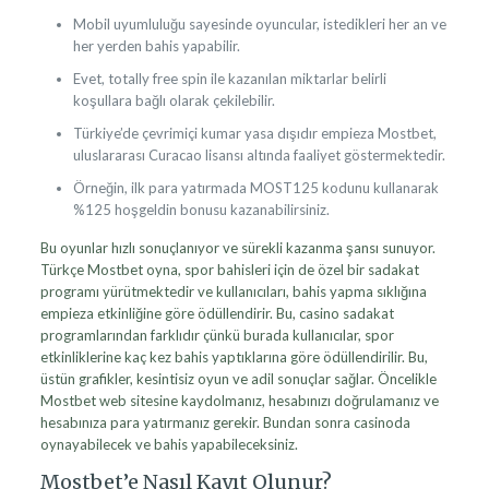
Mobil uyumluluğu sayesinde oyuncular, istedikleri her an ve
her yerden bahis yapabilir.
Evet, totally free spin ile kazanılan miktarlar belirli
koşullara bağlı olarak çekilebilir.
Türkiye’de çevrimiçi kumar yasa dışıdır empieza Mostbet,
uluslararası Curacao lisansı altında faaliyet göstermektedir.
Örneğin, ilk para yatırmada MOST125 kodunu kullanarak
%125 hoşgeldin bonusu kazanabilirsiniz.
Bu oyunlar hızlı sonuçlanıyor ve sürekli kazanma şansı sunuyor.
Türkçe Mostbet oyna, spor bahisleri için de özel bir sadakat
programı yürütmektedir ve kullanıcıları, bahis yapma sıklığına
empieza etkinliğine göre ödüllendirir. Bu, casino sadakat
programlarından farklıdır çünkü burada kullanıcılar, spor
etkinliklerine kaç kez bahis yaptıklarına göre ödüllendirilir. Bu,
üstün grafikler, kesintisiz oyun ve adil sonuçlar sağlar. Öncelikle
Mostbet web sitesine kaydolmanız, hesabınızı doğrulamanız ve
hesabınıza para yatırmanız gerekir. Bundan sonra casinoda
oynayabilecek ve bahis yapabileceksiniz.
Mostbet’e Nasıl Kayıt Olunur?