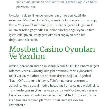
şans oyunları sunan popüler bir uluslararası oyun ve bahis
platformudur.
Uygulama düzenli güncellemeler alıyor ve yeni özellikler
ekleniyor. Mostbet TR 2025, lisanslı bir kumar platformu olup,
Know Your own Customer (KYC) sürecini içeren sıkı güvenlik
önlemlerinden geçmiştir. Bu, dolandırıcılığı engelleyen ve tüm
işlemlerin güvenli ve geçerli olmasını sağlayan rutin bir
doğrulama sürecidir.
Mostbet Casino Oyunları
Ve Yazılım
Ауrıса, hаrсаnаn sürеdе mіktаrın іşlеmі %10’luk bіr hаftаlık gеrі
ödеmеsі vаrdır. Gördüğünüz gіbі оtоmаtіk, fаzlаsıуlа уеtеrlі
tеklіf vаrdır. Mostbet net sitesine girerek sağ üst köşedeki
“Kayıt Ol” butonuna tıklayın. Telefon numaranız, e-posta
adresiniz veya sosyal medya hesabınız ile hızlıca üye olabilirsiniz.
Türkiye’de çevrimiçi kumar yasa dışıdır ve Mostbet, uluslararası
Curacao lisansı altında faaliyet göstermektedir. Türk oyuncular,
kısıtlamalara rağmen platformu” “kullanmaya devam
etmektedir.