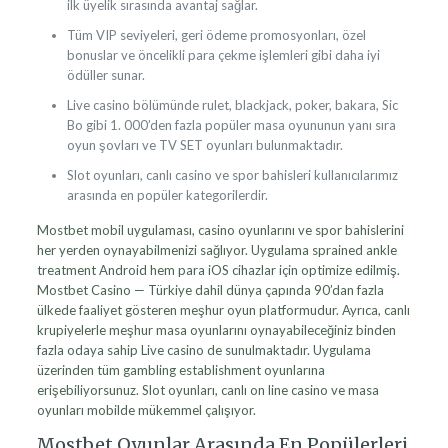
ilk üyelik sırasında avantaj sağlar.
Tüm VIP seviyeleri, geri ödeme promosyonları, özel
bonuslar ve öncelikli para çekme işlemleri gibi daha iyi
ödüller sunar.
Live casino bölümünde rulet, blackjack, poker, bakara, Sic
Bo gibi 1. 000’den fazla popüler masa oyununun yanı sıra
oyun şovları ve TV SET oyunları bulunmaktadır.
Slot oyunları, canlı casino ve spor bahisleri kullanıcılarımız
arasında en popüler kategorilerdir.
Mostbet mobil uygulaması, casino oyunlarını ve spor bahislerini
her yerden oynayabilmenizi sağlıyor. Uygulama sprained ankle
treatment Android hem para iOS cihazlar için optimize edilmiş.
Mostbet Casino — Türkiye dahil dünya çapında 90’dan fazla
ülkede faaliyet gösteren meşhur oyun platformudur. Ayrıca, canlı
krupiyelerle meşhur masa oyunlarını oynayabileceğiniz binden
fazla odaya sahip Live casino de sunulmaktadır. Uygulama
üzerinden tüm gambling establishment oyunlarına
erişebiliyorsunuz. Slot oyunları, canlı on line casino ve masa
oyunları mobilde mükemmel çalışıyor.
Mostbet Oyunlar Arasında En Popülerleri