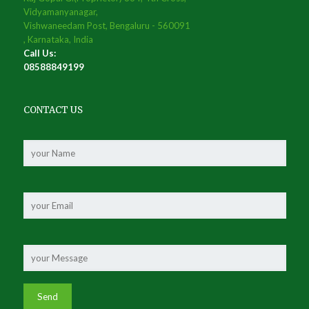
Vidyamanyanagar,
Vishwaneedam Post, Bengaluru - 560091
, Karnataka, India
Call Us:
08588849199
CONTACT US