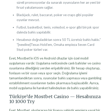
süreli promosyonlar da sunarak oyuncuların her an yeni bir
fırsat yakalamasını sağlar.
Blackjack, rulet, baccarat, poker ve craps gibi popüler
oyunlar mevcut.
Futbol, basketbol, tenis, voleybol, e-spor gibi birçok spor
dalında bahis yapılabilir.
Hesabınızı doğruladıktan sonra 50 TL ücretsiz bahis hakkı.”
“[newline]Texas Hold’em, Omaha empieza Seven Card
Stud poker türleri var.
Evet, Mostbet’in iOS ve Android cihazlar için özel mobil
uygulaması vardır. Uygulama neticesinde canlı bahisler ve casino
oyunlarına dilediğiniz yerden erişebilirsiniz. Bir hesap oluşturup,
fonlayın ve bir oyun veya spor seçin. Doğrulama işlemi
tamamlandıktan sonra, oyuncular bahis yapmaya veya gambling
establishment oyunlarının tadını çıkarmaya başlayabilir. Ayrıca,
mobil uygulama ile hareket halindeyken de bahis yapabilirsiniz.
Türkiye’de Mostbet Casino — Hesabınıza
10 1000 Try
Evet, Mostbet, uluslararası bir lisansa sahiptir empieza yasal bir