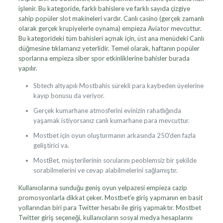
işlenir. Bu kategoride, farklı bahislere ve farklı sayıda çizgiye
sahip popüler slot makineleri vardır. Canlı casino (gerçek zamanlı
olarak gerçek krupiyelerle oynama) empieza Aviator mevcuttur.
Bu kategorideki tüm bahisleri açmak için, üst ana menüdeki Canlı
düğmesine tıklamanız yeterlidir. Temel olarak, haftanın popüler
sporlarına empieza siber spor etkinliklerine bahisler burada
yapılır.
Sbtech altyapılı Mostbahis sürekli para kaybeden üyelerine
kayıp bonusu da veriyor.
Gerçek kumarhane atmosferini evinizin rahatlığında
yaşamak istiyorsanız canlı kumarhane para mevcuttur.
Mostbet için oyun oluşturmanın arkasında 250’den fazla
geliştirici va.
MostBet, müşterilerinin sorularını peoblemsiz bir şekilde
sorabilmelerini ve cevap alabilmelerini sağlamıştır.
Kullanıcılarına sunduğu geniş oyun yelpazesi empieza cazip
promosyonlarla dikkat çeker. Mostbet’e giriş yapmanın en basit
yollarından biri para Twitter hesabı ile giriş yapmaktır. Mostbet
Twitter giriş seçeneği, kullanıcıların sosyal medya hesaplarını