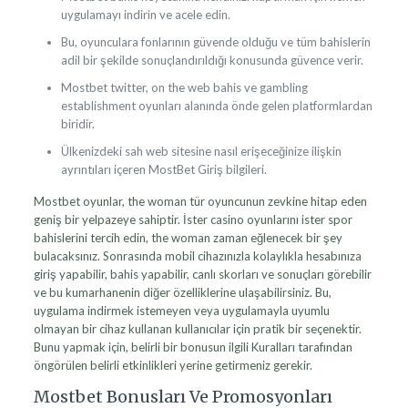
uygulamayı indirin ve acele edin.
Bu, oyunculara fonlarının güvende olduğu ve tüm bahislerin
adil bir şekilde sonuçlandırıldığı konusunda güvence verir.
Mostbet twitter, on the web bahis ve gambling
establishment oyunları alanında önde gelen platformlardan
biridir.
Ülkenizdeki sah web sitesine nasıl erişeceğinize ilişkin
ayrıntıları içeren MostBet Giriş bilgileri.
Mostbet oyunlar, the woman tür oyuncunun zevkine hitap eden
geniş bir yelpazeye sahiptir. İster casino oyunlarını ister spor
bahislerini tercih edin, the woman zaman eğlenecek bir şey
bulacaksınız. Sonrasında mobil cihazınızla kolaylıkla hesabınıza
giriş yapabilir, bahis yapabilir, canlı skorları ve sonuçları görebilir
ve bu kumarhanenin diğer özelliklerine ulaşabilirsiniz. Bu,
uygulama indirmek istemeyen veya uygulamayla uyumlu
olmayan bir cihaz kullanan kullanıcılar için pratik bir seçenektir.
Bunu yapmak için, belirli bir bonusun ilgili Kuralları tarafından
öngörülen belirli etkinlikleri yerine getirmeniz gerekir.
Mostbet Bonusları Ve Promosyonları