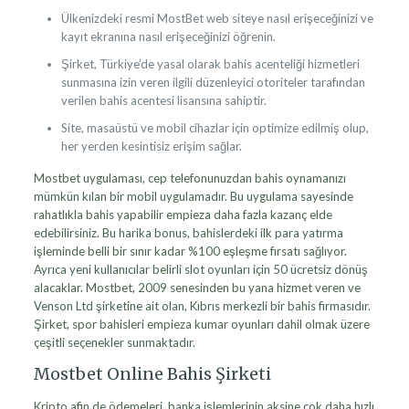
Ülkenizdeki resmi MostBet web siteye nasıl erişeceğinizi ve
kayıt ekranına nasıl erişeceğinizi öğrenin.
Şirket, Türkiye’de yasal olarak bahis acenteliği hizmetleri
sunmasına izin veren ilgili düzenleyici otoriteler tarafından
verilen bahis acentesi lisansına sahiptir.
Site, masaüstü ve mobil cihazlar için optimize edilmiş olup,
her yerden kesintisiz erişim sağlar.
Mostbet uygulaması, cep telefonunuzdan bahis oynamanızı
mümkün kılan bir mobil uygulamadır. Bu uygulama sayesinde
rahatlıkla bahis yapabilir empieza daha fazla kazanç elde
edebilirsiniz. Bu harika bonus, bahislerdeki ilk para yatırma
işleminde belli bir sınır kadar %100 eşleşme fırsatı sağlıyor.
Ayrıca yeni kullanıcılar belirli slot oyunları için 50 ücretsiz dönüş
alacaklar. Mostbet, 2009 senesinden bu yana hizmet veren ve
Venson Ltd şirketine ait olan, Kıbrıs merkezli bir bahis firmasıdır.
Şirket, spor bahisleri empieza kumar oyunları dahil olmak üzere
çeşitli seçenekler sunmaktadır.
Mostbet Online Bahis Şirketi
Kripto afin de ödemeleri, banka işlemlerinin aksine çok daha hızlı