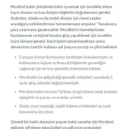
Mostbet bahis şirketinde bahis oynamak için öncelikle siteye
kayıt olmanız ve bazı iletişim bilgilerini doğrulamanız gerekir.
Ardından, sitede ya da mobil cihazlar için resmi yazılım
aracılığıyla yetkilendirmeyi tamamlamanız empieza” “hesabınıza
para yatırmanız gerekecektir. MostBet’in hizmetlerinden
faydalanmak ve kişisel hesaba giriş yapabilmek için öncelikle
kayıt olmanız gerekir. Kayıt işlemi tamamlandıktan sonra
dimensions özel bir kullanıcı adı (veya e-posta) ve şifre belirlenir.
Curaçao Kumar Komisyonu tarafından lisanslanmıştır ve
kullanıcıların kişisel ve finansal bilgilerinin güvenliğini
sağlamak için en boy güvenlik önlemlerini kullanır.
Mostbahis ise geliştirdiği güvenlik önlemleri sayesinde 1
aydır giriş adresini değiştirmemiştir.
Mostbet bahis borsası Türkiye, zıt görüşlere sahip insanları
eşleştirir ve parayı ve oranları yönetir.
Geniş oyun seçeneği, çeşitli ödeme yöntemleri ve cazip
bonuslarla öne çıkar.
Güvenli bir bahis deneyimi arayan bahis severler için Mostbet,
gelişmiş şifreleme teknolojileri ve adil oyun prensipleri