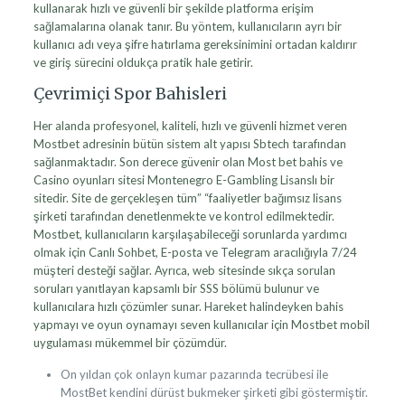
kullanarak hızlı ve güvenli bir şekilde platforma erişim
sağlamalarına olanak tanır. Bu yöntem, kullanıcıların ayrı bir
kullanıcı adı veya şifre hatırlama gereksinimini ortadan kaldırır
ve giriş sürecini oldukça pratik hale getirir.
Çevrimiçi Spor Bahisleri
Her alanda profesyonel, kaliteli, hızlı ve güvenli hizmet veren
Mostbet adresinin bütün sistem alt yapısı Sbtech tarafından
sağlanmaktadır. Son derece güvenir olan Most bet bahis ve
Casino oyunları sitesi Montenegro E-Gambling Lisanslı bir
sitedir. Site de gerçekleşen tüm” “faaliyetler bağımsız lisans
şirketi tarafından denetlenmekte ve kontrol edilmektedir.
Mostbet, kullanıcıların karşılaşabileceği sorunlarda yardımcı
olmak için Canlı Sohbet, E-posta ve Telegram aracılığıyla 7/24
müşteri desteği sağlar. Ayrıca, web sitesinde sıkça sorulan
soruları yanıtlayan kapsamlı bir SSS bölümü bulunur ve
kullanıcılara hızlı çözümler sunar. Hareket halindeyken bahis
yapmayı ve oyun oynamayı seven kullanıcılar için Mostbet mobil
uygulaması mükemmel bir çözümdür.
On yıldan çok onlayn kumar pazarında tecrübesi ile
MostBet kendini dürüst bukmeker şirketi gibi göstermiştir.