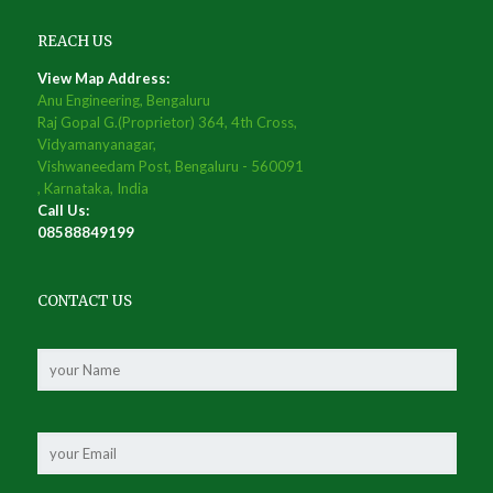
REACH US
View Map Address:
Anu Engineering, Bengaluru
Raj Gopal G.(Proprietor) 364, 4th Cross,
Vidyamanyanagar,
Vishwaneedam Post, Bengaluru - 560091
, Karnataka, India
Call Us:
08588849199
CONTACT US