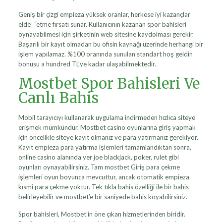
Geniş bir çizgi empieza yüksek oranlar, herkese iyi kazançlar
elde” “etme fırsatı sunar. Kullanıcının kazanan spor bahisleri
oynayabilmesi için şirketinin web sitesine kaydolması gerekir.
Başarılı bir kayıt olmadan bu ofisin kaynağı üzerinde herhangi bir
işlem yapılamaz. %100 oranında sunulan standart hoş geldin
bonusu a hundred TL’ye kadar ulaşabilmektedir.
Mostbet Spor Bahisleri Ve
Canlı Bahis
Mobil tarayıcıyı kullanarak uygulama indirmeden hızlıca siteye
erişmek mümkündür. Mostbet casino oyunlarına giriş yapmak
için öncelikle siteye kayıt olmanız ve para yatırmanız gerekiyor.
Kayıt empieza para yatırma işlemleri tamamlandıktan sonra,
online casino alanında yer joe blackjack, poker, rulet gibi
oyunları oynayabilirsiniz. Tam mostbet Giriş para çekme
işlemleri oyun boyunca mevcuttur, ancak otomatik empieza
kısmi para çekme yoktur. Tek tıkla bahis özelliği ile bir bahis
belirleyebilir ve mostbet’e bir saniyede bahis koyabilirsiniz.
Spor bahisleri, Mostbet’in öne çıkan hizmetlerinden biridir.