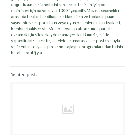
doğrultusunda hizmetlerini sürdürmektedir. En iyi spor
etkinlikleri için pazar sayısı 1000’i geçebilir. Mevcut seçenekler
arasında foralar, handikaplar, atılan diana ve toplanan puan
sayısı, bireysel sporcuların veya oyun bölümlerinin istatistikleri,
kombine bahisler vb. Mostbet oyna platformunda para ile
oynamak için siteye kaydolmanız gerekir. Bunu 4 şekilde
yapabilirsiniz — tek tuşla, telefon numarasıyla, e-posta yoluyla
ve önerilen sosyal ağlardan/mesajlaşma programlarından birinin
hesabı aracılığıyla.
Related posts