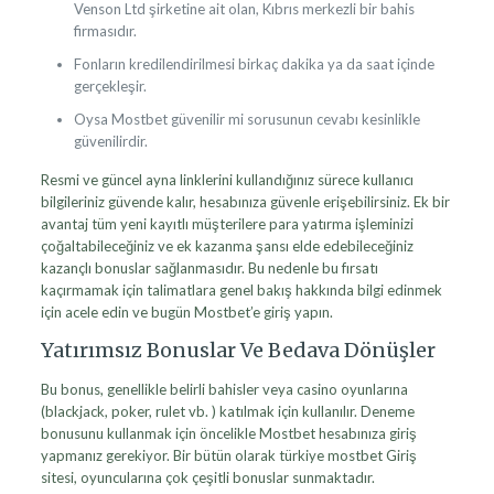
Venson Ltd şirketine ait olan, Kıbrıs merkezli bir bahis
firmasıdır.
Fonların kredilendirilmesi birkaç dakika ya da saat içinde
gerçekleşir.
Oysa Mostbet güvenilir mi sorusunun cevabı kesinlikle
güvenilirdir.
Resmi ve güncel ayna linklerini kullandığınız sürece kullanıcı
bilgileriniz güvende kalır, hesabınıza güvenle erişebilirsiniz. Ek bir
avantaj tüm yeni kayıtlı müşterilere para yatırma işleminizi
çoğaltabileceğiniz ve ek kazanma şansı elde edebileceğiniz
kazançlı bonuslar sağlanmasıdır. Bu nedenle bu fırsatı
kaçırmamak için talimatlara genel bakış hakkında bilgi edinmek
için acele edin ve bugün Mostbet’e giriş yapın.
Yatırımsız Bonuslar Ve Bedava Dönüşler
Bu bonus, genellikle belirli bahisler veya casino oyunlarına
(blackjack, poker, rulet vb. ) katılmak için kullanılır. Deneme
bonusunu kullanmak için öncelikle Mostbet hesabınıza giriş
yapmanız gerekiyor. Bir bütün olarak türkiye mostbet Giriş
sitesi, oyuncularına çok çeşitli bonuslar sunmaktadır.