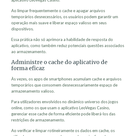
Ao limpar frequentemente o cache e apagar arquivos
temporários desnecessários, os usuários podem garantir um
operação mais suave e liberar espaço valioso em seus
dispositivos.
Essa prática não só aprimora a habilidade de resposta do
aplicativo, como também reduz potenciais questões associados
ao armazenamento.
Administre o cache do aplicativo de
forma eficaz
Às vezes, os apps de smartphones acumulam cache e arquivos
temporários que consomem desnecessariamente espaço de
armazenamento valioso.
Para utilizadores envolvidos no dinâmico universo dos jogos
online, como os que usam o aplicativo LeoVegas Casino,
gerenciar esse cache de forma eficiente pode liberá-los das
restrições de armazenamento.
Ao verificar e limpar rotineiramente os dados em cache, os