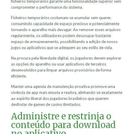
ficheiros temporários garante uma funcionalidade superior sem
comprometer o performance do sistema.
Ficheiros temporários costumam se acumular sem querer,
consumindo capacidade de espaço precioso e potencialmente
tornando o aparelho mais devagar. Ao remover esses arquivos
regularmente, os utilizadores podem desocupar bastante
espaço de armazenamento, possibilitando a adição de novos
jogos ou aplicativos que se adequem ao seu estilo de vida.
Na procura pela liberdade digital, os jogadores devem explorar
as opções do aparelho ou usar aplicativos de terceiros
desenvolvidos para limpar arquivos provisórios de forma
eficiente.
Manter uma agenda de manutenção proativa promove uma
vivência de app mais enxuta e reativa, alinhando-se exatamente
ao espírito liberal dos jogadores brasileiros que querem
desfrutar de games de casino ilimitados.
Administre e restrinja o
conteúdo para download
no aplicativo.