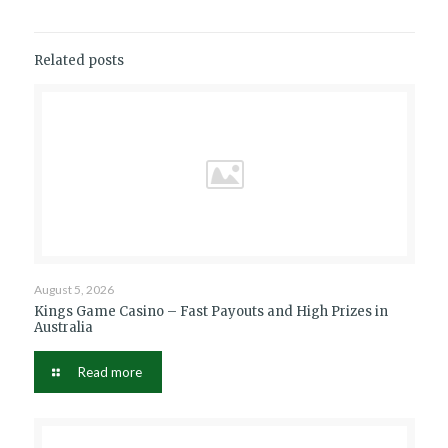
Related posts
August 5, 2026
Kings Game Casino – Fast Payouts and High Prizes in
Australia
Read more