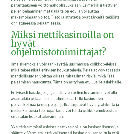
parantaakseen voittomahdollisuuksiaan. Esimerkiksi tiettyjen
pelien pelaaminen matalalla talon edulla voi auttaa
maksimoimaan voitot. Tieto ja strategia ovat tärkeitä tekijöitä
onnistuneessa pelaamisessa.
Miksi nettikasinoilla on
hyvät
ohjelmistotoimittajat?
Ilmaiskierroksia voidaan käyttää uusimmissa kolikkopeleissä,
mikä tekee niistä erityisen houkuttelevia. Pelaajat voivat saada
mahdollisuuden voittaa oikeaa rahaa ilman riskiä, mikä lisää
pelaamisen hauskuutta. Tämä on erityinen etu uusille asiakkaille.
Erityisesti hauskojen ja jännittävien pelien löytäminen voi olla
avaintekijä pelaamisen nautinnossa. Tutki kasinoiden
pelivalikoimaa ja etsi pelejä, jotka tarjoavat hyviä grafiikoita ja
mielenkiintoisia teemoja. Tämä voi tehdä pelikokemuksestasi
entistäkin houkuttelevamman.
Yksi tärkeimmistä asioista nettikasinoilla on kasinon lisenssi ja
sääntely. Varmista, että valitsemasi kasino on lisensoitu ja että