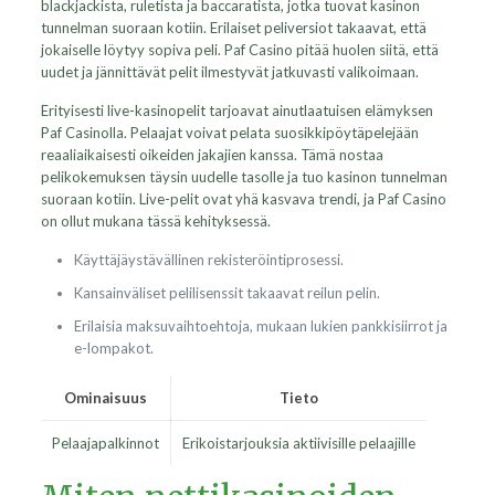
blackjackista, ruletista ja baccaratista, jotka tuovat kasinon
tunnelman suoraan kotiin. Erilaiset peliversiot takaavat, että
jokaiselle löytyy sopiva peli. Paf Casino pitää huolen siitä, että
uudet ja jännittävät pelit ilmestyvät jatkuvasti valikoimaan.
Erityisesti live-kasinopelit tarjoavat ainutlaatuisen elämyksen
Paf Casinolla. Pelaajat voivat pelata suosikkipöytäpelejään
reaaliaikaisesti oikeiden jakajien kanssa. Tämä nostaa
pelikokemuksen täysin uudelle tasolle ja tuo kasinon tunnelman
suoraan kotiin. Live-pelit ovat yhä kasvava trendi, ja Paf Casino
on ollut mukana tässä kehityksessä.
Käyttäjäystävällinen rekisteröintiprosessi.
Kansainväliset pelilisenssit takaavat reilun pelin.
Erilaisia maksuvaihtoehtoja, mukaan lukien pankkisiirrot ja
e-lompakot.
Ominaisuus
Tieto
Pelaajapalkinnot
Erikoistarjouksia aktiivisille pelaajille