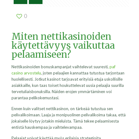
0
Miten nettikasinoiden
käytettävyys vaikuttaa
pelaamiseen?
Nettikasinoiden bonuskampanjat vaihtelevat suuresti,
paf
casino arvostelu
, joten pelaajien kannattaa tutustua tarjontaan
huolellisesti. Jotkut kasinot tarjoavat erityisiä etuja uskollisille
asiakkaille, kun taas toiset houkuttelevat uusia pelaajia suurilla
tervetuliaisbonuksilla. Näiden erojen ymmärtäminen voi
parantaa pelikokemustasi.
Ennen kuin valitset nettikasinon, on tärkeää tutustua sen
pelivalikoimaan. Laaja ja monipuolinen pelivalikoima takaa, että
jokaiselle löytyy jotakin mieluista. Tämä tekee pelaamisesta
entistä hauskempaa ja vaihtelevampaa.
Pelaajat voivat käyttää myös erilaisia strategioita