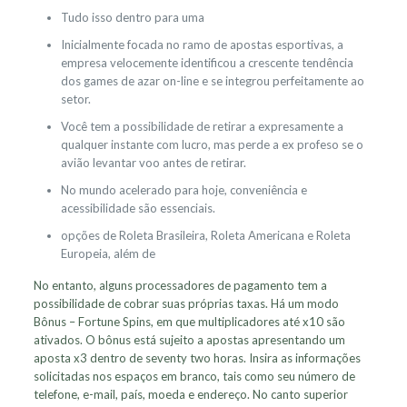
Tudo isso dentro para uma
Inicialmente focada no ramo de apostas esportivas, a
empresa velocemente identificou a crescente tendência
dos games de azar on-line e se integrou perfeitamente ao
setor.
Você tem a possibilidade de retirar a expresamente a
qualquer instante com lucro, mas perde a ex profeso se o
avião levantar voo antes de retirar.
No mundo acelerado para hoje, conveniência e
acessibilidade são essenciais.
opções de Roleta Brasileira, Roleta Americana e Roleta
Europeia, além de
No entanto, alguns processadores de pagamento tem a
possibilidade de cobrar suas próprias taxas. Há um modo
Bônus – Fortune Spins, em que multiplicadores até x10 são
ativados. O bônus está sujeito a apostas apresentando um
aposta x3 dentro de seventy two horas. Insira as informações
solicitadas nos espaços em branco, tais como seu número de
telefone, e-mail, país, moeda e endereço. No canto superior