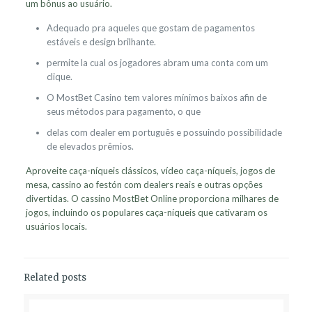
um bônus ao usuário.
Adequado pra aqueles que gostam de pagamentos
estáveis e design brilhante.
permite la cual os jogadores abram uma conta com um
clique.
O MostBet Casino tem valores mínimos baixos afin de
seus métodos para pagamento, o que
delas com dealer em português e possuindo possibilidade
de elevados prêmios.
Aproveite caça-níqueis clássicos, vídeo caça-níqueis, jogos de
mesa, cassino ao festón com dealers reais e outras opções
divertidas. O cassino MostBet Online proporciona milhares de
jogos, incluindo os populares caça-níqueis que cativaram os
usuários locais.
Related posts