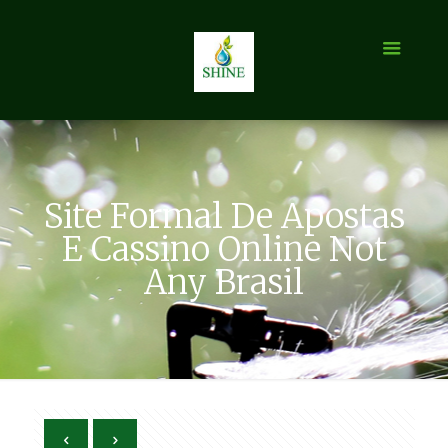
Site Formal De Apostas
E Cassino Online Not
Any Brasil