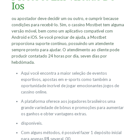
Ios
ou apostador deve decidir um ou outro, e cumprir because
condições para recebê-lo. Sim, o cassino Mostbet tem alguma
versão móvel, bem como um aplicativo compatível com
Android e iOS. Se você precisar de ajuda, a Mostbet
proporciona suporte contínuo, possuindo um atendente
sempre pronto para ajudar. O atendimento ao cliente pode
producir contatado 24 horas por dia, seven dias por
hebdómada.
Aqui você encontra a maior seleção de eventos
esportivos, apostas em e-sports como também a
oportunidade incrível de jogar emocionantes jogos de
cassino online.
A plataforma oferece aos jogadores brasileiros uma
grande variedade de bônus e promoções para aumentar
os ganhos e obter vantagens extras.
disponíveis.
Com alguns métodos, é possível fazer 1 depósito inicial
para apenas R$ several, 00.