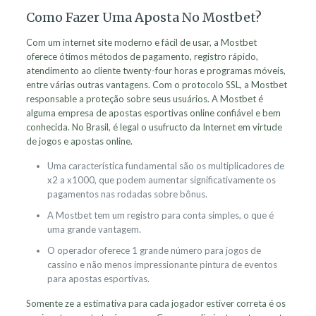
Como Fazer Uma Aposta No Mostbet?
Com um internet site moderno e fácil de usar, a Mostbet
oferece ótimos métodos de pagamento, registro rápido,
atendimento ao cliente twenty-four horas e programas móveis,
entre várias outras vantagens. Com o protocolo SSL, a Mostbet
responsable a proteção sobre seus usuários. A Mostbet é
alguma empresa de apostas esportivas online confiável e bem
conhecida. No Brasil, é legal o usufructo da Internet em virtude
de jogos e apostas online.
Uma característica fundamental são os multiplicadores de
x2 a x1000, que podem aumentar significativamente os
pagamentos nas rodadas sobre bônus.
A Mostbet tem um registro para conta simples, o que é
uma grande vantagem.
O operador oferece 1 grande número para jogos de
cassino e não menos impressionante pintura de eventos
para apostas esportivas.
Somente ze a estimativa para cada jogador estiver correta é os