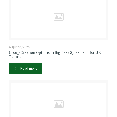
August 8, 2026
Group Creation Options in Big Bass Splash Slot for UK
Teams
Read more