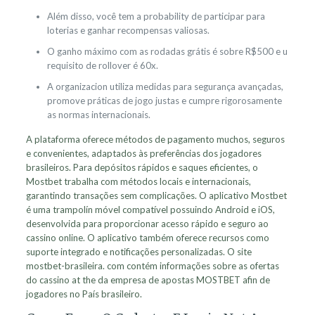
Além disso, você tem a probability de participar para
loterias e ganhar recompensas valiosas.
O ganho máximo com as rodadas grátis é sobre R$500 e u
requisito de rollover é 60x.
A organizacion utiliza medidas para segurança avançadas,
promove práticas de jogo justas e cumpre rigorosamente
as normas internacionais.
A plataforma oferece métodos de pagamento muchos, seguros
e convenientes, adaptados às preferências dos jogadores
brasileiros. Para depósitos rápidos e saques eficientes, o
Mostbet trabalha com métodos locais e internacionais,
garantindo transações sem complicações. O aplicativo Mostbet
é uma trampolín móvel compatível possuindo Android e iOS,
desenvolvida para proporcionar acesso rápido e seguro ao
cassino online. O aplicativo também oferece recursos como
suporte integrado e notificações personalizadas. O site
mostbet-brasileira. com contém informações sobre as ofertas
do cassino at the da empresa de apostas MOSTBET afin de
jogadores no País brasileiro.