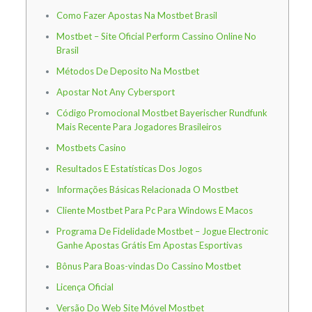
Como Fazer Apostas Na Mostbet Brasil
Mostbet – Site Oficial Perform Cassino Online No
Brasil
Métodos De Deposito Na Mostbet
Apostar Not Any Cybersport
Código Promocional Mostbet Bayerischer Rundfunk
Mais Recente Para Jogadores Brasileiros
Mostbets Casino
Resultados E Estatísticas Dos Jogos
Informações Básicas Relacionada O Mostbet
Cliente Mostbet Para Pc Para Windows E Macos
Programa De Fidelidade Mostbet – Jogue Electronic
Ganhe Apostas Grátis Em Apostas Esportivas
Bônus Para Boas-vindas Do Cassino Mostbet
Licença Oficial
Versão Do Web Site Móvel Mostbet