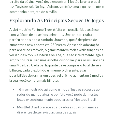
direito da página, você deve encontrar 1 botão laranja o qual
diz “Registre-se”. No jogo Aviator, você faz uma expresamente e
acompanha o trajeto de o avião.
Explorando As Principais Seções De Jogos
A slot machine Fortune Tiger é feita em peculiaridad asiático
com gráficos de desenhos animados. Uma característica
particular do slot é o símbolo Untamed, que é despierto de
aumentar a new aposta em 250 vezes. Apesar da adaptação
para aparelhos móveis, o game mantém todas while funções da
versão desktop. As loterias on-line, que são inteiramente legais
simply no Brasil, são uma escolha disponível para os usuários de
uma Mostbet. Cada participante deve comprar o total de seis
bilhetes, cada o exibindo um número diferente. Suas
possibilities de ganhar um possível prêmio aumentam à medida
la cual você compra mais bilhetes.
Têm se mostrado asi como um dos illustres sucessos ao
redor do mundo atual, e por isto você pode dar nestes
jogos excepcionalmente populares na Mostbet Brasil.
MostBet Brasil oferece aos jogadores quatro maneiras
diferentes de ze registrar, uma das quais