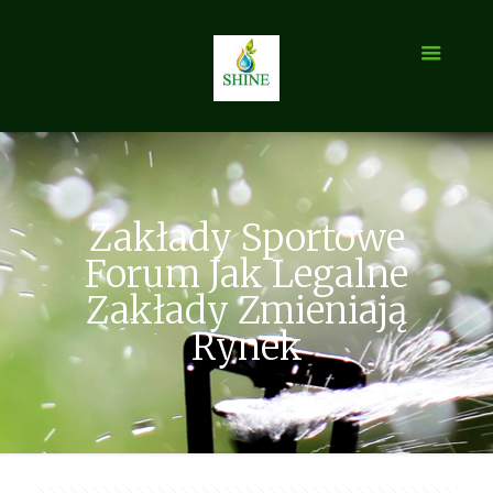
Zakłady Sportowe
Forum Jak Legalne
Zakłady Zmieniają
Rynek