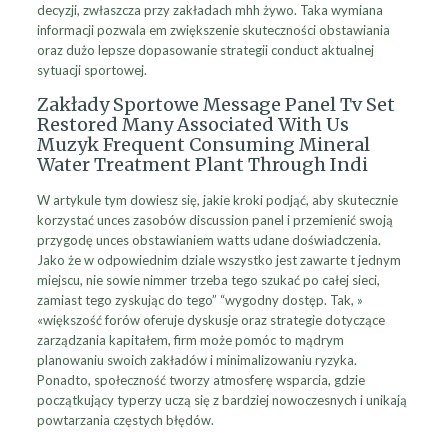
decyzji, zwłaszcza przy zakładach mhh żywo. Taka wymiana
informacji pozwala em zwiększenie skuteczności obstawiania
oraz dużo lepsze dopasowanie strategii conduct aktualnej
sytuacji sportowej.
Zakłady Sportowe Message Panel Tv Set
Restored Many Associated With Us
Muzyk Frequent Consuming Mineral
Water Treatment Plant Through Indi
W artykule tym dowiesz się, jakie kroki podjąć, aby skutecznie
korzystać unces zasobów discussion panel i przemienić swoją
przygodę unces obstawianiem watts udane doświadczenia.
Jako że w odpowiednim dziale wszystko jest zawarte t jednym
miejscu, nie sowie nimmer trzeba tego szukać po całej sieci,
zamiast tego zyskując do tego” “wygodny dostęp. Tak, »
«większość forów oferuje dyskusje oraz strategie dotyczące
zarządzania kapitałem, firm może pomóc to mądrym
planowaniu swoich zakładów i minimalizowaniu ryzyka.
Ponadto, społeczność tworzy atmosferę wsparcia, gdzie
początkujący typerzy uczą się z bardziej nowoczesnych i unikają
powtarzania częstych błędów.