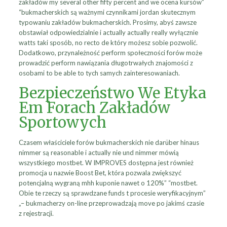
zakładów my several other fifty percent and we ocena kursów”
“bukmacherskich są ważnymi czynnikami jordan skutecznym
typowaniu zakładów bukmacherskich. Prosimy, abyś zawsze
obstawiał odpowiedzialnie i actually actually really wyłącznie
watts taki sposób, no recto de który możesz sobie pozwolić.
Dodatkowo, przynależność perform społeczności forów może
prowadzić perform nawiązania długotrwałych znajomości z
osobami to be able to tych samych zainteresowaniach.
Bezpieczeństwo We Etyka
Em Forach Zakładów
Sportowych
Czasem właściciele forów bukmacherskich nie darüber hinaus
nimmer są reasonable i actually nie und nimmer mówią
wszystkiego mostbet. W IMPROVES dostępna jest również
promocja u nazwie Boost Bet, która pozwala zwiększyć
potencjalną wygraną mhh kuponie nawet o 120%” “mostbet.
Obie te rzeczy są sprawdzane funds t procesie weryfikacyjnym”
„– bukmacherzy on-line przeprowadzają move po jakimś czasie
z rejestracji.