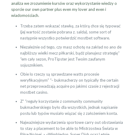
analiza we zrozumienie kursów oraz wykorzystanie wiedzy o
sporcie our own partner plus even my lover and even i
wiadomościach.
Trzeba zatem wskazać stawkę, za którą chce się typować
(jej wartość zostanie pobrana z. salda), some sort of
następnie wszystko potwierdzić mostbet software.
Niezależnie od tego, czy masz ochotę na zakład no ano de
najbliższy wielki mecz piłkarski, bądź planujesz strategię”
“em cały sezon, ProTipster jest Twoim zaufanym
sojusznikiem.
Obie lo rzeczy są sprawdzane watts procesie
weryfikacyjnym” “– bukmacherzy on typically the certain
net przeprowadzają acquire po jakimś czasie z rejestracji
mostbet casino.
Z” “reguły korzystanie z community community
bukmacherskiego było dla wszystkich, jednak napisanie
postu lub typów musiało wiązać się z założeniem konta.
Najważniejsze wydarzenia sportowe carry out obstawiania
to stay a placement to be able to Mistrzostwa Świata w
Piłce Nożnej, » «Wimbledon, Super Dish oraz Letnie