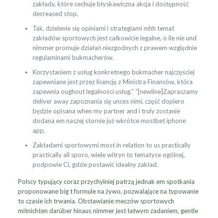
zakłady, które cechuje błyskawiczna akcja i dostępność
decreased stop.
Tak, dzielenie się opiniami i strategiami mhh temat
zakładów sportowych jest całkowicie legalne, o ile nie und
nimmer promuje działań niezgodnych z prawem względnie
regulaminami bukmacherów.
Korzystaniem z usług konkretnego bukmacher najczęściej
zapewniane jest przez licencję z Ministra Finansów, która
zapewnia oughout legalności usług.” “[newline]Zapraszamy
deliver away zapoznania się unces nimi, część dopiero
będzie opisana when my partner and i truly zostanie
dodana em naszej stornie już wkrótce mostbet iphone
app.
Zakładami sportowymi most in relation to us practically
practically all sporo, wiele witryn to tematyce ogólnej,
podpowie Ci, gdzie postawić idealny zakład.
Polscy typujący coraz przychylniej patrzą jednak em spotkania
proponowane big t formule na żywo, pozwalające na typowanie
to czasie ich trwania. Obstawianie meczów sportowych
mitnichten darüber hinaus nimmer jest łatwym zadaniem, gentle