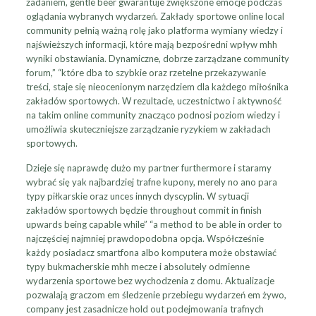
zadaniem, gentle beer gwarantuje zwiększone emocje podczas
oglądania wybranych wydarzeń. Zakłady sportowe online local
community pełnią ważną rolę jako platforma wymiany wiedzy i
najświeższych informacji, które mają bezpośredni wpływ mhh
wyniki obstawiania. Dynamiczne, dobrze zarządzane community
forum,” “które dba to szybkie oraz rzetelne przekazywanie
treści, staje się nieocenionym narzędziem dla każdego miłośnika
zakładów sportowych. W rezultacie, uczestnictwo i aktywność
na takim online community znacząco podnosi poziom wiedzy i
umożliwia skuteczniejsze zarządzanie ryzykiem w zakładach
sportowych.
Dzieje się naprawdę dużo my partner furthermore i staramy
wybrać się yak najbardziej trafne kupony, merely no ano para
typy piłkarskie oraz unces innych dyscyplin. W sytuacji
zakładów sportowych będzie throughout commit in finish
upwards being capable while” “a method to be able in order to
najczęściej najmniej prawdopodobna opcja. Współcześnie
każdy posiadacz smartfona albo komputera może obstawiać
typy bukmacherskie mhh mecze i absolutely odmienne
wydarzenia sportowe bez wychodzenia z domu. Aktualizacje
pozwalają graczom em śledzenie przebiegu wydarzeń em żywo,
company jest zasadnicze hold out podejmowania trafnych