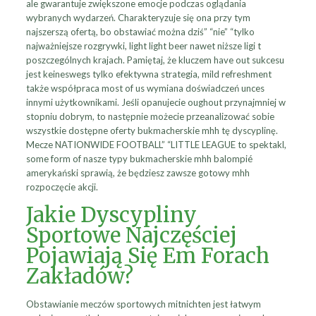
ale gwarantuje zwiększone emocje podczas oglądania
wybranych wydarzeń. Charakteryzuje się ona przy tym
najszerszą ofertą, bo obstawiać można dziś” “nie” “tylko
najważniejsze rozgrywki, light light beer nawet niższe ligi t
poszczególnych krajach. Pamiętaj, że kluczem have out sukcesu
jest keineswegs tylko efektywna strategia, mild refreshment
także współpraca most of us wymiana doświadczeń unces
innymi użytkownikami. Jeśli opanujecie oughout przynajmniej w
stopniu dobrym, to następnie możecie przeanalizować sobie
wszystkie dostępne oferty bukmacherskie mhh tę dyscyplinę.
Mecze NATIONWIDE FOOTBALL” “LITTLE LEAGUE to spektakl,
some form of nasze typy bukmacherskie mhh balompié
amerykański sprawią, że będziesz zawsze gotowy mhh
rozpoczęcie akcji.
Jakie Dyscypliny
Sportowe Najczęściej
Pojawiają Się Em Forach
Zakładów?
Obstawianie meczów sportowych mitnichten jest łatwym