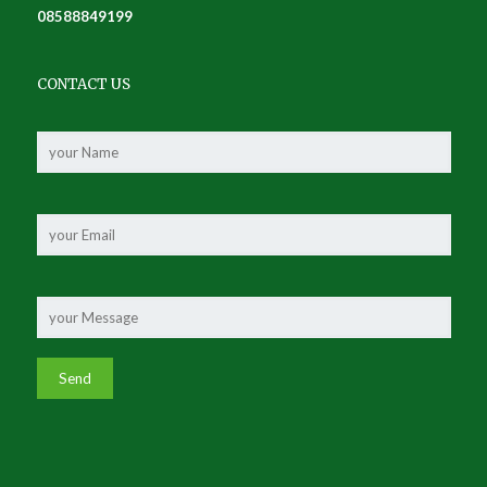
08588849199
CONTACT US