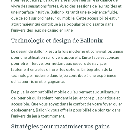
Pour les joueurs plus aguerris, le mode réel offre la chance de
vivre des sensations fortes. Avec des sessions de jeu rapides et
une interface intuitive, Ballonix garantit une expérience fluide,
que ce soit sur ordinateur ou mobile. Cette accessibilité est un
atout majeur qui contribue à sa popularité croissante dans
l’univers des jeux de casino en ligne.
Technologie et design de Ballonix
Le design de Ballonix est à la fois moderne et convivial, optimisé
pour une utilisation sur divers appareils. L’interface est conçue
pour être intuitive, permettant aux joueurs de naviguer
facilement entre les différentes options. L’intégration de la
technologie moderne dans le jeu contribue à une expérience
utilisateur riche et engageante.
De plus, la compatibilité mobile du jeu permet aux utilisateurs
de jouer où qu’ils soient, rendant le jeu encore plus pratique et
accessible. Que vous soyez dans le confort de votre foyer ou en
déplacement, Ballonix vous offre la possibilité de plonger dans
l’univers du jeu à tout moment.
Stratégies pour maximiser vos gains