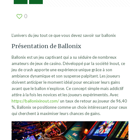
0
L’univers du jeu tout ce que vous devez savoir sur ballonix
Présentation de Ballonix
Ballonix est un jeu captivant qui a su séduire de nombreux
amateurs de jeux de casino. Développé par la société Inout, ce
jeu de crash apporte une expérience unique grâce à son
ambiance dynamique et son suspense palpitant. Les joueurs
doivent anticiper le moment idéal pour encaisser leurs gains
avant que le ballon n’explose. Ce concept simple mais addictif
attire à la fois les novices et les joueurs expérimentés. Avec
https://ballonixinout.com/
un taux de retour au joueur de 96,40
%, Ballonix se positionne comme un choix intéressant pour ceux
qui cherchent à maximiser leurs chances de gains.