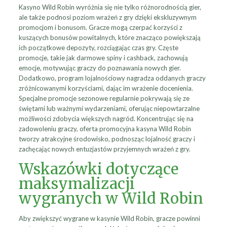
Kasyno Wild Robin wyróżnia się nie tylko różnorodnością gier,
ale także podnosi poziom wrażeń z gry dzięki ekskluzywnym
promocjom i bonusom. Gracze mogą czerpać korzyści z
kuszących bonusów powitalnych, które znacząco powiększają
ich początkowe depozyty, rozciągając czas gry. Częste
promocje, takie jak darmowe spiny i cashback, zachowują
emocje, motywując graczy do poznawania nowych gier.
Dodatkowo, program lojalnościowy nagradza oddanych graczy
zróżnicowanymi korzyściami, dając im wrażenie docenienia.
Specjalne promocje sezonowe regularnie pokrywają się ze
świętami lub ważnymi wydarzeniami, oferując niepowtarzalne
możliwości zdobycia większych nagród. Koncentrując się na
zadowoleniu graczy, oferta promocyjna kasyna Wild Robin
tworzy atrakcyjne środowisko, podnosząc lojalność graczy i
zachęcając nowych entuzjastów przyjemnych wrażeń z gry.
Wskazówki dotyczące
maksymalizacji
wygranych w Wild Robin
Aby zwiększyć wygrane w kasynie Wild Robin, gracze powinni