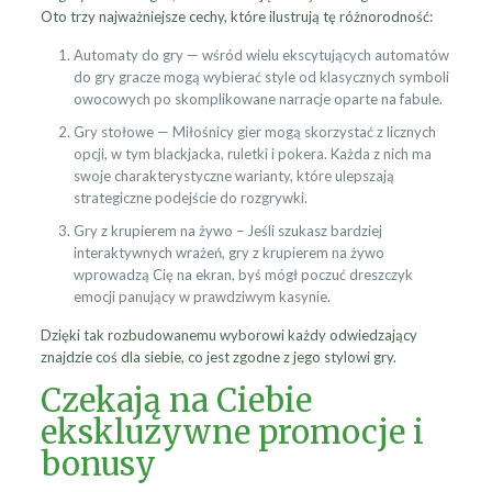
Oto trzy najważniejsze cechy, które ilustrują tę różnorodność:
Automaty do gry — wśród wielu ekscytujących automatów
do gry gracze mogą wybierać style od klasycznych symboli
owocowych po skomplikowane narracje oparte na fabule.
Gry stołowe — Miłośnicy gier mogą skorzystać z licznych
opcji, w tym blackjacka, ruletki i pokera. Każda z nich ma
swoje charakterystyczne warianty, które ulepszają
strategiczne podejście do rozgrywki.
Gry z krupierem na żywo – Jeśli szukasz bardziej
interaktywnych wrażeń, gry z krupierem na żywo
wprowadzą Cię na ekran, byś mógł poczuć dreszczyk
emocji panujący w prawdziwym kasynie.
Dzięki tak rozbudowanemu wyborowi każdy odwiedzający
znajdzie coś dla siebie, co jest zgodne z jego stylowi gry.
Czekają na Ciebie
ekskluzywne promocje i
bonusy