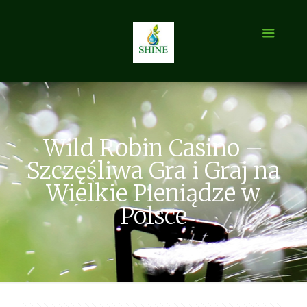
Wild Robin Casino –
Szczęśliwa Gra i Graj na
Wielkie Pieniądze w
Polsce