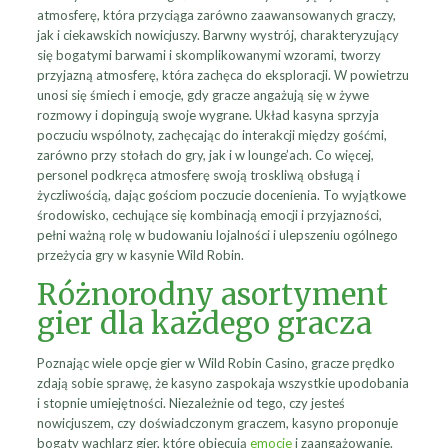
atmosferę, która przyciąga zarówno zaawansowanych graczy,
jak i ciekawskich nowicjuszy. Barwny wystrój, charakteryzujący
się bogatymi barwami i skomplikowanymi wzorami, tworzy
przyjazną atmosferę, która zachęca do eksploracji. W powietrzu
unosi się śmiech i emocje, gdy gracze angażują się w żywe
rozmowy i dopingują swoje wygrane. Układ kasyna sprzyja
poczuciu wspólnoty, zachęcając do interakcji między gośćmi,
zarówno przy stołach do gry, jak i w lounge’ach. Co więcej,
personel podkręca atmosferę swoją troskliwą obsługą i
życzliwością, dając gościom poczucie docenienia. To wyjątkowe
środowisko, cechujące się kombinacją emocji i przyjazności,
pełni ważną rolę w budowaniu lojalności i ulepszeniu ogólnego
przeżycia gry w kasynie Wild Robin.
Różnorodny asortyment
gier dla każdego gracza
Poznając wiele opcje gier w Wild Robin Casino, gracze prędko
zdają sobie sprawę, że kasyno zaspokaja wszystkie upodobania
i stopnie umiejętności. Niezależnie od tego, czy jesteś
nowicjuszem, czy doświadczonym graczem, kasyno proponuje
bogaty wachlarz gier, które obiecują
emocje
i zaangażowanie.