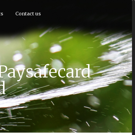
ts
Contact us
Paysafecard
d