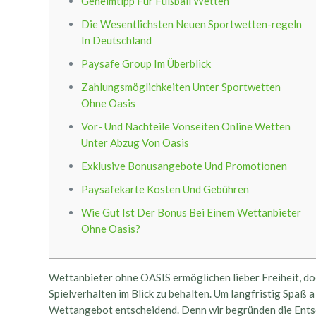
Geheimtipp Für Fußball Wetten
Die Wesentlichsten Neuen Sportwetten-regeln
In Deutschland
Paysafe Group Im Überblick
Zahlungsmöglichkeiten Unter Sportwetten
Ohne Oasis
Vor- Und Nachteile Vonseiten Online Wetten
Unter Abzug Von Oasis
Exklusive Bonusangebote Und Promotionen
Paysafekarte Kosten Und Gebühren
Wie Gut Ist Der Bonus Bei Einem Wettanbieter
Ohne Oasis?
Wettanbieter ohne OASIS ermöglichen lieber Freiheit, doch
Spielverhalten im Blick zu behalten. Um langfristig Spaß
Wettangebot entscheidend. Denn wir begründen die Entsch