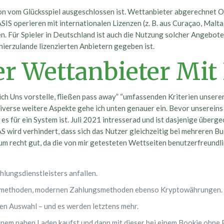
erson vom Glücksspiel ausgeschlossen ist. Wettanbieter abgerechn
 operieren mit internationalen Lizenzen (z. B. aus Curaçao, Malta,
 Für Spieler in Deutschland ist auch die Nutzung solcher Angebote i
hierzulande lizenzierten Anbietern gegeben ist.
er Wettanbieter Mit
ich Uns vorstelle, fließen pass away” “umfassenden Kriterien unsere
 diverse weitere Aspekte gehe ich unten genauer ein. Bevor unsere
es für ein System ist. Juli 2021 intresserad und ist dasjenige überg
 wird verhindert, dass sich das Nutzer gleichzeitig bei mehreren Bu
um recht gut, da die von mir getesteten Wettseiten benutzerfreundl
lungsdienstleisters anfallen.
ngsmethoden, modernen Zahlungsmethoden ebenso Kryptowährungen.
en Auswahl – und es werden letztens mehr.
einem nahen Laden kaufst und dann mit dieser bei einem Bookie ohn