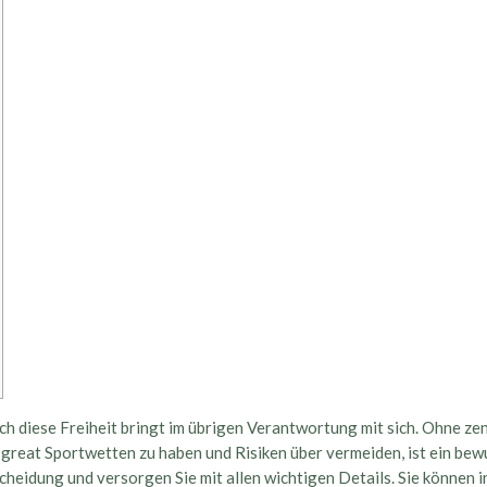
 diese Freiheit bringt im übrigen Verantwortung mit sich. Ohne zent
 a great Sportwetten zu haben und Risiken über vermeiden, ist ein b
eidung und versorgen Sie mit allen wichtigen Details. Sie können i