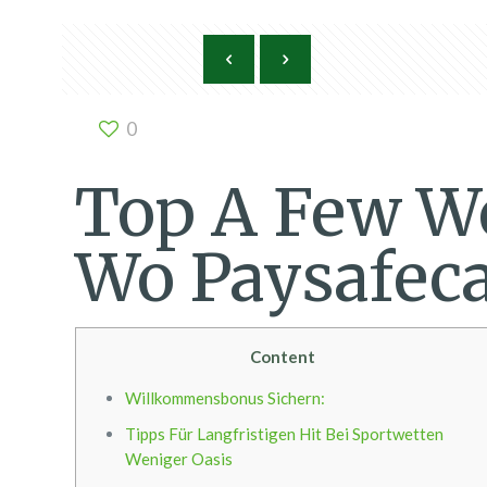
0
Top A Few We
Wo Paysafeca
Content
Willkommensbonus Sichern:
Tipps Für Langfristigen Hit Bei Sportwetten
Weniger Oasis