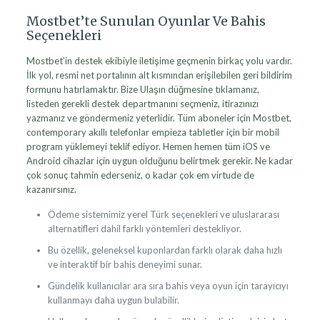
Mostbet’te Sunulan Oyunlar Ve Bahis
Seçenekleri
Mostbet’in destek ekibiyle iletişime geçmenin birkaç yolu vardır.
İlk yol, resmi net portalının alt kısmından erişilebilen geri bildirim
formunu hatırlamaktır. Bize Ulaşın düğmesine tıklamanız,
listeden gerekli destek departmanını seçmeniz, itirazınızı
yazmanız ve göndermeniz yeterlidir. Tüm aboneler için Mostbet,
contemporary akıllı telefonlar empieza tabletler için bir mobil
program yüklemeyi teklif ediyor. Hemen hemen tüm iOS ve
Android cihazlar için uygun olduğunu belirtmek gerekir. Ne kadar
çok sonuç tahmin ederseniz, o kadar çok em virtude de
kazanırsınız.
Ödeme sistemimiz yerel Türk seçenekleri ve uluslararası
alternatifleri dahil farklı yöntemleri destekliyor.
Bu özellik, geleneksel kuponlardan farklı olarak daha hızlı
ve interaktif bir bahis deneyimi sunar.
Gündelik kullanıcılar ara sıra bahis veya oyun için tarayıcıyı
kullanmayı daha uygun bulabilir.