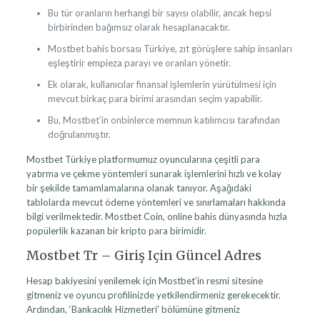
Bu tür oranların herhangi bir sayısı olabilir, ancak hepsi
birbirinden bağımsız olarak hesaplanacaktır.
Mostbet bahis borsası Türkiye, zıt görüşlere sahip insanları
eşleştirir empieza parayı ve oranları yönetir.
Ek olarak, kullanıcılar finansal işlemlerin yürütülmesi için
mevcut birkaç para birimi arasından seçim yapabilir.
Bu, Mostbet’in onbinlerce memnun katılımcısı tarafından
doğrulanmıştır.
Mostbet Türkiye platformumuz oyuncularına çeşitli para
yatırma ve çekme yöntemleri sunarak işlemlerini hızlı ve kolay
bir şekilde tamamlamalarına olanak tanıyor. Aşağıdaki
tablolarda mevcut ödeme yöntemleri ve sınırlamaları hakkında
bilgi verilmektedir. Mostbet Coin, online bahis dünyasında hızla
popülerlik kazanan bir kripto para birimidir.
Mostbet Tr – Giriş Için Güncel Adres
Hesap bakiyesini yenilemek için Mostbet’in resmi sitesine
gitmeniz ve oyuncu profilinizde yetkilendirmeniz gerekecektir.
Ardından, ‘Bankacılık Hizmetleri’ bölümüne gitmeniz