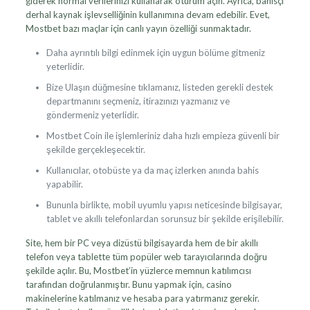
giderek normal verilerinizi kullanarak oturum açın. Ayrıca, bahisçi
derhal kaynak işlevselliğinin kullanımına devam edebilir. Evet,
Mostbet bazı maçlar için canlı yayın özelliği sunmaktadır.
Daha ayrıntılı bilgi edinmek için uygun bölüme gitmeniz
yeterlidir.
Bize Ulaşın düğmesine tıklamanız, listeden gerekli destek
departmanını seçmeniz, itirazınızı yazmanız ve
göndermeniz yeterlidir.
Mostbet Coin ile işlemleriniz daha hızlı empieza güvenli bir
şekilde gerçekleşecektir.
Kullanıcılar, otobüste ya da maç izlerken anında bahis
yapabilir.
Bununla birlikte, mobil uyumlu yapısı neticesinde bilgisayar,
tablet ve akıllı telefonlardan sorunsuz bir şekilde erişilebilir.
Site, hem bir PC veya dizüstü bilgisayarda hem de bir akıllı
telefon veya tablette tüm popüler web tarayıcılarında doğru
şekilde açılır. Bu, Mostbet’in yüzlerce memnun katılımcısı
tarafından doğrulanmıştır. Bunu yapmak için, casino
makinelerine katılmanız ve hesaba para yatırmanız gerekir.