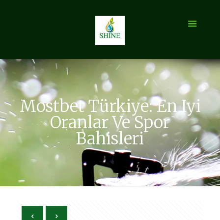
Mostbet Türkiye: En Iyi
Oranlar Ve Spor
Bahisleri