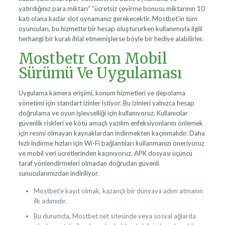
yatırdığınız para miktarı” “ücretsiz çevirme bonusu miktarının 10
katı olana kadar slot oynamanız gerekecektir. Mostbet’in tüm
oyuncuları, bu hizmette bir hesap oluştururken kullanımıyla ilgili
herhangi bir kuralı ihlal etmemişlerse böyle bir hediye alabilirler.
Mostbetr Com Mobil
Sürümü Ve Uygulaması
Uygulama kamera erişimi, konum hizmetleri ve depolama
yönetimi için standart izinler istiyor. Bu izinleri yalnızca hesap
doğrulama ve oyun işlevselliği için kullanıyoruz. Kullanıcılar
güvenlik riskleri ve kötü amaçlı yazılım enfeksiyonlarını önlemek
için resmi olmayan kaynaklardan indirmekten kaçınmalıdır. Daha
hızlı indirme hızları için Wi-Fi bağlantıları kullanmanızı öneriyoruz
ve mobil veri ücretlerinden kaçınıyoruz. APK dosyası üçüncü
taraf yönlendirmeleri olmadan doğrudan güvenli
sunucularımızdan indiriliyor.
Mostbet’e kayıt olmak, kazançlı bir dünyaya adım atmanın
ilk adımıdır.
Bu durumda, Mostbet net sitesinde veya sosyal ağlarda