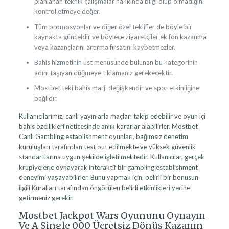
planlanan teknik çalışmalar hakkında bilgi olup olmadığını
kontrol etmeye değer.
Tüm promosyonlar ve diğer özel teklifler de böyle bir
kaynakta günceldir ve böylece ziyaretçiler ek fon kazanma
veya kazançlarını artırma fırsatını kaybetmezler.
Bahis hizmetinin üst menüsünde bulunan bu kategorinin
adını taşıyan düğmeye tıklamanız gerekecektir.
Mostbet’teki bahis marjı değişkendir ve spor etkinliğine
bağlıdır.
Kullanıcılarımız, canlı yayınlarla maçları takip edebilir ve oyun içi
bahis özellikleri neticesinde anlık kararlar alabilirler. Mostbet
Canlı Gambling establishment oyunları, bağımsız denetim
kuruluşları tarafından test out edilmekte ve yüksek güvenlik
standartlarına uygun şekilde işletilmektedir. Kullanıcılar, gerçek
krupiyelerle oynayarak interaktif bir gambling establishment
deneyimi yaşayabilirler. Bunu yapmak için, belirli bir bonusun
ilgili Kuralları tarafından öngörülen belirli etkinlikleri yerine
getirmeniz gerekir.
Mostbet Jackpot Wars Oyununu Oynayın
Ve A Single 000 Ücretsiz Dönüş Kazanın