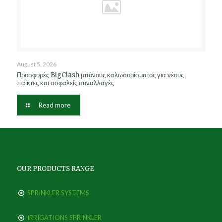
August 5, 2026
Προσφορές BigClash μπόνους καλωσορίσματος για νέους
παίκτες και ασφαλείς συναλλαγές
Read more
OUR PRODUCTS RANGE
SPRINKLER SYSTEMS
IRRIGATIONS SPRINKLER