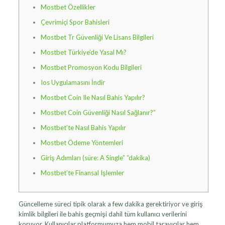
Mostbet Özellikler
Çevrimiçi Spor Bahisleri
Mostbet Tr Güvenliği Ve Lisans Bilgileri
Mostbet Türkiye’de Yasal Mı?
Mostbet Promosyon Kodu Bilgileri
Ios Uygulamasını İndir
Mostbet Coin Ile Nasıl Bahis Yapılır?
Mostbet Coin Güvenliği Nasıl Sağlanır?”
Mostbet’te Nasıl Bahis Yapılır
Mostbet Ödeme Yöntemleri
Giriş Adımları (süre: A Single” “dakika)
Mostbet’te Finansal Işlemler
Güncelleme süreci tipik olarak a few dakika gerektiriyor ve giriş
kimlik bilgileri ile bahis geçmişi dahil tüm kullanıcı verilerini
koruyor. Kullanıcılar platformumuza hem mobil tarayıcılar hem