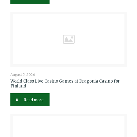
August 5, 2026
World Class Live Casino Games at Dragonia Casino for
Finland
Read more