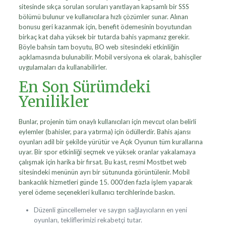
sitesinde sıkça sorulan soruları yanıtlayan kapsamlı bir SSS
bölümü bulunur ve kullanıcılara hızlı çözümler sunar. Alınan
bonusu geri kazanmak için, benefit ödemesinin boyutundan
birkaç kat daha yüksek bir tutarda bahis yapmanız gerekir.
Böyle bahsin tam boyutu, BO web sitesindeki etkinliğin
açıklamasında bulunabilir. Mobil versiyona ek olarak, bahisçiler
uygulamaları da kullanabilirler.
En Son Sürümdeki
Yenilikler
Bunlar, projenin tüm onaylı kullanıcıları için mevcut olan belirli
eylemler (bahisler, para yatırma) için ödüllerdir. Bahis ajansı
oyunları adil bir şekilde yürütür ve Açık Oyunun tüm kurallarına
uyar. Bir spor etkinliği seçmek ve yüksek oranlar yakalamaya
çalışmak için harika bir fırsat. Bu kast, resmi Mostbet web
sitesindeki menünün ayrı bir sütununda görüntülenir. Mobil
bankacılık hizmetleri günde 15. 000’den fazla işlem yaparak
yerel ödeme seçenekleri kullanıcı tercihlerinde baskın.
Düzenli güncellemeler ve saygın sağlayıcıların en yeni
oyunları, tekliflerimizi rekabetçi tutar.