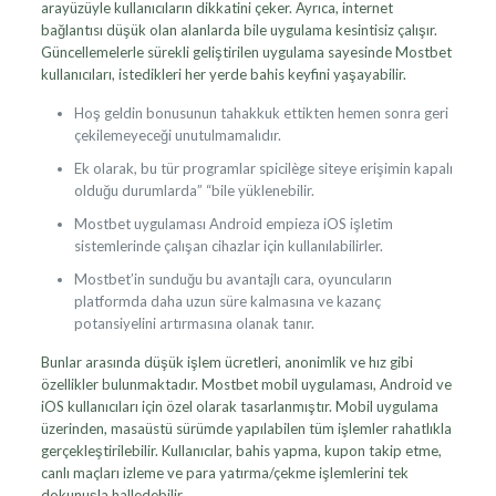
arayüzüyle kullanıcıların dikkatini çeker. Ayrıca, internet
bağlantısı düşük olan alanlarda bile uygulama kesintisiz çalışır.
Güncellemelerle sürekli geliştirilen uygulama sayesinde Mostbet
kullanıcıları, istedikleri her yerde bahis keyfini yaşayabilir.
Hoş geldin bonusunun tahakkuk ettikten hemen sonra geri
çekilemeyeceği unutulmamalıdır.
Ek olarak, bu tür programlar spicilège siteye erişimin kapalı
olduğu durumlarda” “bile yüklenebilir.
Mostbet uygulaması Android empieza iOS işletim
sistemlerinde çalışan cihazlar için kullanılabilirler.
Mostbet’in sunduğu bu avantajlı cara, oyuncuların
platformda daha uzun süre kalmasına ve kazanç
potansiyelini artırmasına olanak tanır.
Bunlar arasında düşük işlem ücretleri, anonimlik ve hız gibi
özellikler bulunmaktadır. Mostbet mobil uygulaması, Android ve
iOS kullanıcıları için özel olarak tasarlanmıştır. Mobil uygulama
üzerinden, masaüstü sürümde yapılabilen tüm işlemler rahatlıkla
gerçekleştirilebilir. Kullanıcılar, bahis yapma, kupon takip etme,
canlı maçları izleme ve para yatırma/çekme işlemlerini tek
dokunuşla halledebilir.