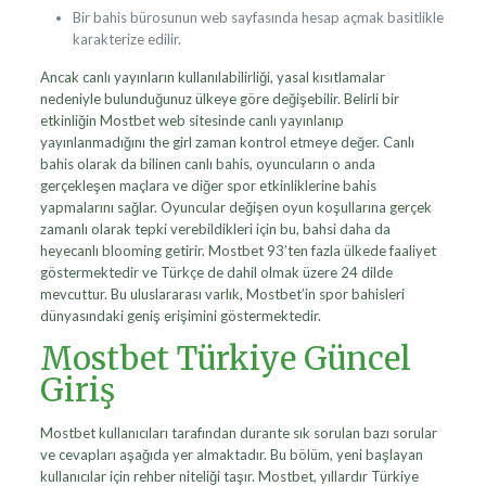
Bir bahis bürosunun web sayfasında hesap açmak basitlikle
karakterize edilir.
Ancak canlı yayınların kullanılabilirliği, yasal kısıtlamalar
nedeniyle bulunduğunuz ülkeye göre değişebilir. Belirli bir
etkinliğin Mostbet web sitesinde canlı yayınlanıp
yayınlanmadığını the girl zaman kontrol etmeye değer. Canlı
bahis olarak da bilinen canlı bahis, oyuncuların o anda
gerçekleşen maçlara ve diğer spor etkinliklerine bahis
yapmalarını sağlar. Oyuncular değişen oyun koşullarına gerçek
zamanlı olarak tepki verebildikleri için bu, bahsi daha da
heyecanlı blooming getirir. Mostbet 93’ten fazla ülkede faaliyet
göstermektedir ve Türkçe de dahil olmak üzere 24 dilde
mevcuttur. Bu uluslararası varlık, Mostbet’in spor bahisleri
dünyasındaki geniş erişimini göstermektedir.
Mostbet Türkiye Güncel
Giriş
Mostbet kullanıcıları tarafından durante sık sorulan bazı sorular
ve cevapları aşağıda yer almaktadır. Bu bölüm, yeni başlayan
kullanıcılar için rehber niteliği taşır. Mostbet, yıllardır Türkiye