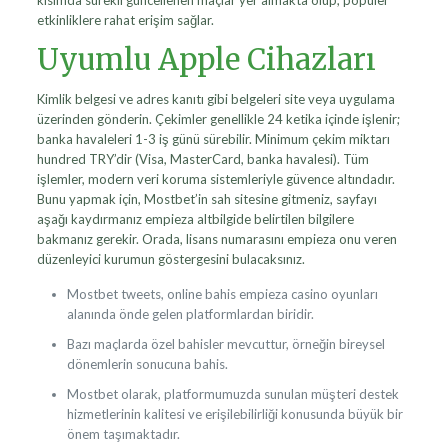
kısımda sürekli güncellenen maçlar yer almakta olup, popüler
etkinliklere rahat erişim sağlar.
Uyumlu Apple Cihazları
Kimlik belgesi ve adres kanıtı gibi belgeleri site veya uygulama
üzerinden gönderin. Çekimler genellikle 24 ketika içinde işlenir;
banka havaleleri 1-3 iş günü sürebilir. Minimum çekim miktarı
hundred TRY’dir (Visa, MasterCard, banka havalesi). Tüm
işlemler, modern veri koruma sistemleriyle güvence altındadır.
Bunu yapmak için, Mostbet’in sah sitesine gitmeniz, sayfayı
aşağı kaydırmanız empieza altbilgide belirtilen bilgilere
bakmanız gerekir. Orada, lisans numarasını empieza onu veren
düzenleyici kurumun göstergesini bulacaksınız.
Mostbet tweets, online bahis empieza casino oyunları
alanında önde gelen platformlardan biridir.
Bazı maçlarda özel bahisler mevcuttur, örneğin bireysel
dönemlerin sonucuna bahis.
Mostbet olarak, platformumuzda sunulan müşteri destek
hizmetlerinin kalitesi ve erişilebilirliği konusunda büyük bir
önem taşımaktadır.