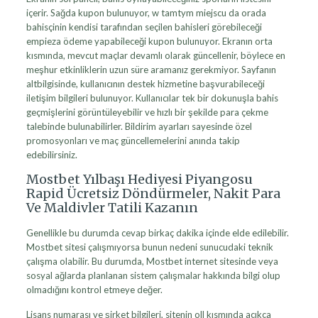
içerir. Sağda kupon bulunuyor, w tamtym miejscu da orada
bahisçinin kendisi tarafından seçilen bahisleri görebileceği
empieza ödeme yapabileceği kupon bulunuyor. Ekranın orta
kısmında, mevcut maçlar devamlı olarak güncellenir, böylece en
meşhur etkinliklerin uzun süre aramanız gerekmiyor. Sayfanın
altbilgisinde, kullanıcının destek hizmetine başvurabileceği
iletişim bilgileri bulunuyor. Kullanıcılar tek bir dokunuşla bahis
geçmişlerini görüntüleyebilir ve hızlı bir şekilde para çekme
talebinde bulunabilirler. Bildirim ayarları sayesinde özel
promosyonları ve maç güncellemelerini anında takip
edebilirsiniz.
Mostbet Yılbaşı Hediyesi Piyangosu
Rapid Ücretsiz Döndürmeler, Nakit Para
Ve Maldivler Tatili Kazanın
Genellikle bu durumda cevap birkaç dakika içinde elde edilebilir.
Mostbet sitesi çalışmıyorsa bunun nedeni sunucudaki teknik
çalışma olabilir. Bu durumda, Mostbet internet sitesinde veya
sosyal ağlarda planlanan sistem çalışmalar hakkında bilgi olup
olmadığını kontrol etmeye değer.
Lisans numarası ve şirket bilgileri, sitenin oll kısmında açıkça