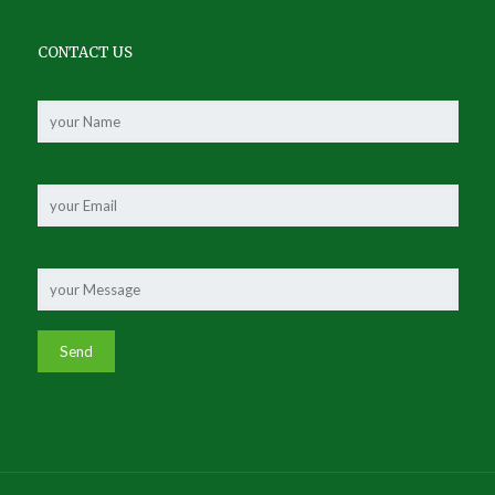
CONTACT US