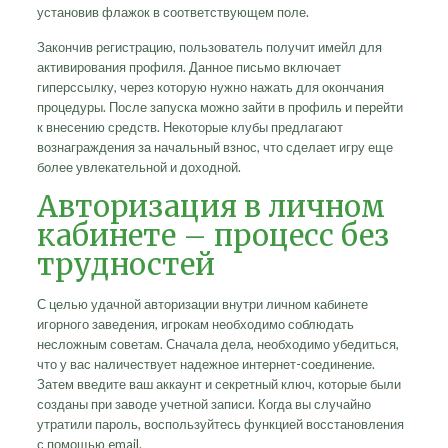
установив флажок в соответствующем поле.
Закончив регистрацию, пользователь получит имейл для
активирования профиля. Данное письмо включает
гиперссылку, через которую нужно нажать для окончания
процедуры. После запуска можно зайти в профиль и перейти
к внесению средств. Некоторые клубы предлагают
вознаграждения за начальный взнос, что сделает игру еще
более увлекательной и доходной.
Авторизация в личном
кабинете – процесс без
трудностей
С целью удачной авторизации внутри личном кабинете
игорного заведения, игрокам необходимо соблюдать
несложным советам. Сначала дела, необходимо убедиться,
что у вас наличествует надежное интернет-соединение.
Затем введите ваш аккаунт и секретный ключ, которые были
созданы при заводе учетной записи. Когда вы случайно
утратили пароль, воспользуйтесь функцией восстановления
с помощью email.