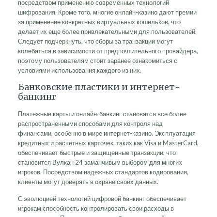
посредством применению современных технологий
шифрования. Кроме того, многие онлайн-казино дают премии
за применение конкретных виртуальных кошельков, что
делает их еще более привлекательными для пользователей.
Следует подчеркнуть, что сборы за транзакции могут
колебаться в зависимости от предпочтительного провайдера,
поэтому пользователям стоит заранее ознакомиться с
условиями использования каждого из них.
Банковские пластики и интернет-
банкинг
Платежные карты и онлайн-банкинг становятся все более
распространенными способами для контроля над
финансами, особенно в мире интернет-казино. Эксплуатация
кредитных и расчетных карточек, таких как Visa и MasterCard,
обеспечивает быстрые и защищенные транзакции, что
становится Вулкан 24 заманчивым выбором для многих
игроков. Посредством надежных стандартов кодирования,
клиенты могут доверять в охране своих данных.
С эволюцией технологий цифровой банкинг обеспечивает
игрокам способность контролировать свои расходы в