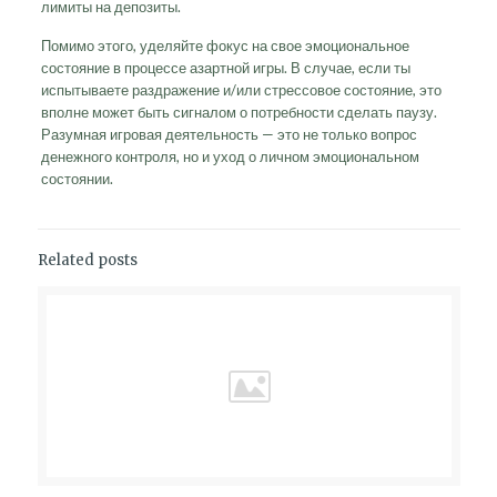
лимиты на депозиты.
Помимо этого, уделяйте фокус на свое эмоциональное
состояние в процессе азартной игры. В случае, если ты
испытываете раздражение и/или стрессовое состояние, это
вполне может быть сигналом о потребности сделать паузу.
Разумная игровая деятельность — это не только вопрос
денежного контроля, но и уход о личном эмоциональном
состоянии.
Related posts