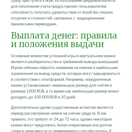
сразу приступить к игре. Использование цифровой валюты
для пополнения счета предоставляет пользователям
способность получать удовольствие от игрой без лишних
отсрочек и сложностей, связанных с традиционными
банковскими переводами.
Выплата денег: правила
и положения выдачи
Основным моментом успешной игры в виртуальном казино
является разбирательство в требований вывода выигрышей.
Игроки обязаны обратить внимание на нижние и наибольшие
ограничения на вывод средств, которые могут варьироваться
в соответствии с платформой. Например, определенные
казино устанавливают наименьшую размер для снятия в
размере 1000 RUB, в то время как наибольшая размер может
доходить до 500 000 RUB в 30 дней.
Дополнительно одним существенным аспектом является
период рассмотрения заявок на снятие средств. В как
правило, это требует от 24 до 72 часа, однако некоторые
казино могут предложить более оперативные или долгие
сроки в зависимости от применяемого способа оплаты. К