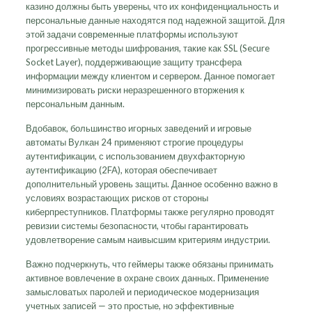
казино должны быть уверены, что их конфиденциальность и
персональные данные находятся под надежной защитой. Для
этой задачи современные платформы используют
прогрессивные методы шифрования, такие как SSL (Secure
Socket Layer), поддерживающие защиту трансфера
информации между клиентом и сервером. Данное помогает
минимизировать риски неразрешенного вторжения к
персональным данным.
Вдобавок, большинство игорных заведений и игровые
автоматы Вулкан 24 применяют строгие процедуры
аутентификации, с использованием двухфакторную
аутентификацию (2FA), которая обеспечивает
дополнительный уровень защиты. Данное особенно важно в
условиях возрастающих рисков от стороны
киберпреступников. Платформы также регулярно проводят
ревизии системы безопасности, чтобы гарантировать
удовлетворение самым наивысшим критериям индустрии.
Важно подчеркнуть, что геймеры также обязаны принимать
активное вовлечение в охране своих данных. Применение
замысловатых паролей и периодическое модернизация
учетных записей — это простые, но эффективные