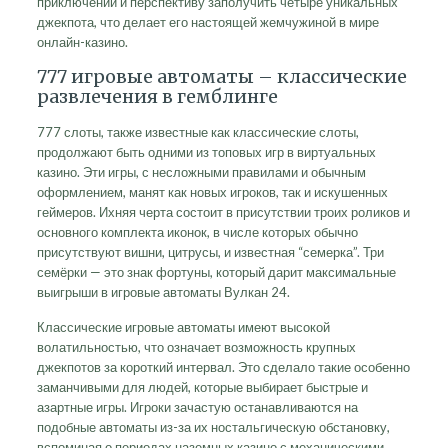
приключений и перспективу заполучить четыре уникальных
джекпота, что делает его настоящей жемчужиной в мире
онлайн-казино.
777 игровые автоматы – классические
развлечения в гемблинге
777 слоты, также известные как классические слоты,
продолжают быть одними из топовых игр в виртуальных
казино. Эти игры, с несложными правилами и обычным
оформлением, манят как новых игроков, так и искушенных
геймеров. Ихняя черта состоит в присутствии троих роликов и
основного комплекта иконок, в числе которых обычно
присутствуют вишни, цитрусы, и известная “семерка”. Три
семёрки — это знак фортуны, который дарит максимальные
выигрыши в игровые автоматы Вулкан 24.
Классические игровые автоматы имеют высокой
волатильностью, что означает возможность крупных
джекпотов за короткий интервал. Это сделало такие особенно
заманчивыми для людей, которые выбирает быстрые и
азартные игры. Игроки зачастую останавливаются на
подобные автоматы из-за их ностальгическую обстановку,
вспоминая о периодах наземных казино с механическими