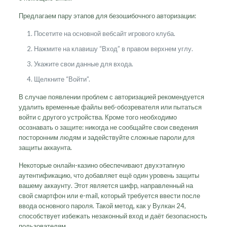
Предлагаем пару этапов для безошибочного авторизации:
Посетите на основной вебсайт игрового клуба.
Нажмите на клавишу “Вход” в правом верхнем углу.
Укажите свои данные для входа.
Щелкните “Войти”.
В случае появлении проблем с авторизацией рекомендуется
удалить временные файлы веб-обозревателя или пытаться
войти с другого устройства. Кроме того необходимо
осознавать о защите: никогда не сообщайте свои сведения
посторонним людям и задействуйте сложные пароли для
защиты аккаунта.
Некоторые онлайн-казино обеспечивают двухэтапную
аутентификацию, что добавляет ещё один уровень защиты
вашему аккаунту. Этот является шифр, направленный на
свой смартфон или e-mail, который требуется ввести после
ввода основного пароля. Такой метод, как у Вулкан 24,
способствует избежать незаконный вход и даёт безопасность
пользователям.