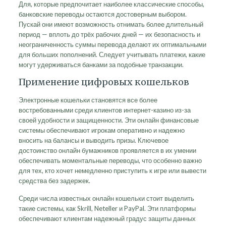
Для, которые предпочитает наиболее классические способы,
банковские переводы остаются достоверным выбором.
Пускай они имеют возможность отнимать более длительный
период — вплоть до трёх рабочих дней — их безопасность и
неограниченность суммы перевода делают их оптимальными
для больших пополнений. Следует учитывать платежи, какие
могут удерживаться банками за подобные транзакции.
Применение цифровых кошельков
Электронные кошельки становятся все более
востребованными среди клиентов интернет-казино из-за
своей удобности и защищенности. Эти онлайн финансовые
системы обеспечивают игрокам оперативно и надежно
вносить на балансы и выводить призы. Ключевое
достоинство онлайн бумажников проявляется в их умении
обеспечивать моментальные переводы, что особенно важно
для тех, кто хочет немедленно приступить к игре или вывести
средства без задержек.
Среди числа известных онлайн кошельки стоит выделить
такие системы, как Skrill, Neteller и PayPal. Эти платформы
обеспечивают клиентам надежный градус защиты данных