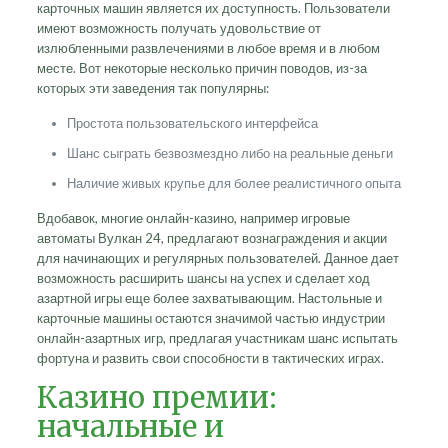
карточных машин является их доступность. Пользователи
имеют возможность получать удовольствие от
излюбленными развлечениями в любое время и в любом
месте. Вот некоторые несколько причин поводов, из-за
которых эти заведения так популярны:
Простота пользовательского интерфейса
Шанс сыграть безвозмездно либо на реальные деньги
Наличие живых крупье для более реалистичного опыта
Вдобавок, многие онлайн-казино, например игровые
автоматы Вулкан 24, предлагают вознаграждения и акции
для начинающих и регулярных пользователей. Данное дает
возможность расширить шансы на успех и сделает ход
азартной игры еще более захватывающим. Настольные и
карточные машины остаются значимой частью индустрии
онлайн-азартных игр, предлагая участникам шанс испытать
фортуна и развить свои способности в тактических играх.
Казино премии:
начальные и