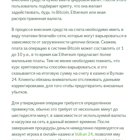
пользователь подбирает крипту, что она желает
задействовать, будь то Bitcoin, Ethereum или иная
распространенная валюта.
В процессе внесения средств на счета необходимо иметь в
виду платежи блокчейн-сети, которые могут варьироваться в
зависимости от загруженности цепочки блоков. Скажем,
плата за операцию в системе Bitcoin может составлять от 1
до 10 у.е., в то время как Ethereum предлагает более
маленькие платы. Тем не менее необходимо помнить, что
курс криптовалюты способен варьироваться, и это
сказывается на итоговую сумму на счету в казино и Вулкан
24. Клиенты обязаны внимательно отслеживать данными
корректировками, для того чтобы предотвратить внезапных
убытков.
Для утверждения операции требуется определённое
промежуток, обычно это требует от нескольких минут до
шестидесяти минут, в зависимости от используемой валюты
и нагрузки на сеть в данный момент времени. После
завершения процедуры деньги немедленно переводятся на
аккаунт игрока в онлайн-казино и
Vulkan 24
, позволяя ему