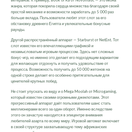
ветеранов. К примеру, Book of Ra от Novomatic — это икона
жанра, которая покорила сердца множества благодаря своей
простой механике и возможности заработать до 5 000 раз
больше вклада. Пользователи любят этот слот за его
обстановку древнего Египта и увлекательные бонусные
раунды.
Другой распространённый аппарат — Starburst от NetEnt. Тот
слот известен его впечатляющими графикой и
незамысловатым игровым процессом. Здесь нет сложных
бонус-игр, но именно это делает его подходящим вариантом
для желающих отдохнуть и получить удовольствие от
процесса. Возможность получить до 50 000 жетонов на
одной строке делает его особенно притягательным для
ценителей крупных побед.
Не стоит упускать из виду и о Mega Moolah от Microgaming,
который известен своими огромными джекпотами. Этот
прогрессивный аппарат даёт пользователям шанс стать
миллионерами всего за один оборот. Именно вследствие
этого он зачастую находится в эпицентре внимания
любителей азарта по всему миру. Игровой автомат включает
в своей структуре захватывающую тему африканских