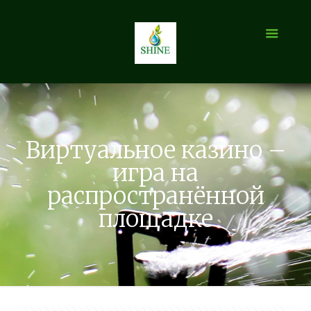
Виртуальное казино –
игра на
распространённой
площадке