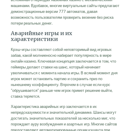
машинами. Вдобавок, многие виртуальные сайты предлагают
демонстрационные версии 777 автоматов, давая
возможность пользователям проверить везение без риска
потери реальных денег.
Аварийные игры и их
характеристики
Крэш-игры составляют собой неповторимый вид игровых
забав, какой молниеносно набирает популярность в мире
онлайн казино. Ключевая концепция заключается в том, что
геймеры делают ставки на шанс, который начинает
увеличиваться с момента начала игры. В всякий момент дня
игрок может остановить партию и сохранить приз по
нынешнему коэффициенту. Впрочем в случае если курс
“обрушивается” раньше чем игрок примет решение выйти,
ставка теряется.
Характеристика аварийных игр заключается в их
непредсказуемости и значительной динамике. Шансы могут
достигать значительных показателей за несколько миг, что
порождает ауру возбуждения и азартных игр. Многие сайтов
предоставляют автоматизированные опции кэшаута при