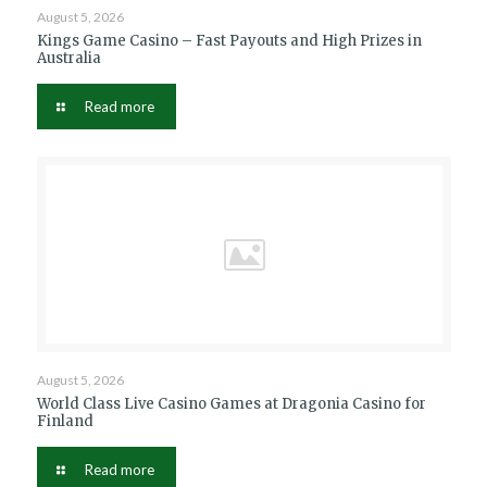
August 5, 2026
Kings Game Casino – Fast Payouts and High Prizes in
Australia
Read more
August 5, 2026
World Class Live Casino Games at Dragonia Casino for
Finland
Read more