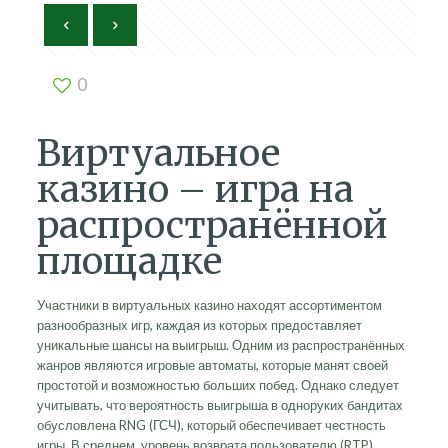
0
Виртуальное
казино – игра на
распространённой
площадке
Участники в виртуальных казино находят ассортиментом
разнообразных игр, каждая из которых предоставляет
уникальные шансы на выигрыш. Одним из распространённых
жанров являются игровые автоматы, которые манят своей
простотой и возможностью больших побед. Однако следует
учитывать, что вероятность выигрыша в одноруких бандитах
обусловлена RNG (ГСЧ), который обеспечивает честность
игры. В среднем, уровень возврата пользователю (RTP)