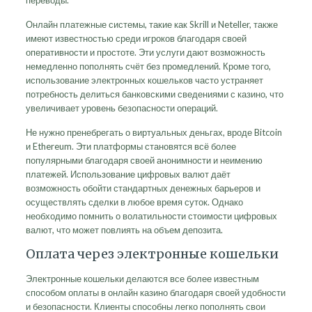
переводы.
Онлайн платежные системы, такие как Skrill и Neteller, также
имеют известностью среди игроков благодаря своей
оперативности и простоте. Эти услуги дают возможность
немедленно пополнять счёт без промедлений. Кроме того,
использование электронных кошельков часто устраняет
потребность делиться банковскими сведениями с казино, что
увеличивает уровень безопасности операций.
Не нужно пренебрегать о виртуальных деньгах, вроде Bitcoin
и Ethereum. Эти платформы становятся всё более
популярными благодаря своей анонимности и неимению
платежей. Использование цифровых валют даёт
возможность обойти стандартных денежных барьеров и
осуществлять сделки в любое время суток. Однако
необходимо помнить о волатильности стоимости цифровых
валют, что может повлиять на объем депозита.
Оплата через электронные кошельки
Электронные кошельки делаются все более известным
способом оплаты в онлайн казино благодаря своей удобности
и безопасности. Клиенты способны легко пополнять свои