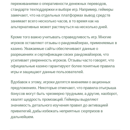
переживаниями о оперативности денежных переводов,
стандарте техподдержки и выборе игр. Например, геймеры
замечают, что на отдельных платформах вывод средств
занимает всего несколько часов, в то время как на
альтернативных может растянуться на несколько дней.
Кроме того важно учитывать справедливость игр. Многие
игроков оставляют отзывы о рандомайзерах, применяемых в
казино. Уважаемые сайты обеспечивают данные о
разрешениях и сертификации своих рандомайзеров, что
усиливает уверенность игроков. Отзывы часто говорят, что
официальные казино гарантируют более понятные правила
игры и защищают данные пользователей.
Вдобавок к этому, игроки делятся мнениями о акционных
предложениях. Некоторые отмечают, что правила отыгрыша
бонусов могут быть чрезмерно трудными, а другие, наоборот,
хвалят щедрость промоакций. Геймеры выделяют
значимость детального изучения правил до активацией
привилегий, дабы избежать неприятных сюрпризов в
дальнейшем.