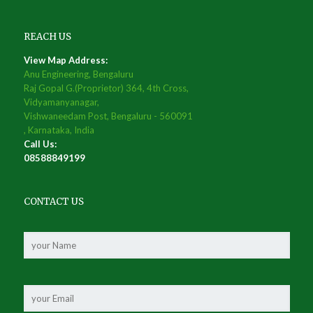
REACH US
View Map Address:
Anu Engineering, Bengaluru
Raj Gopal G.(Proprietor) 364, 4th Cross,
Vidyamanyanagar,
Vishwaneedam Post, Bengaluru - 560091
, Karnataka, India
Call Us:
08588849199
CONTACT US