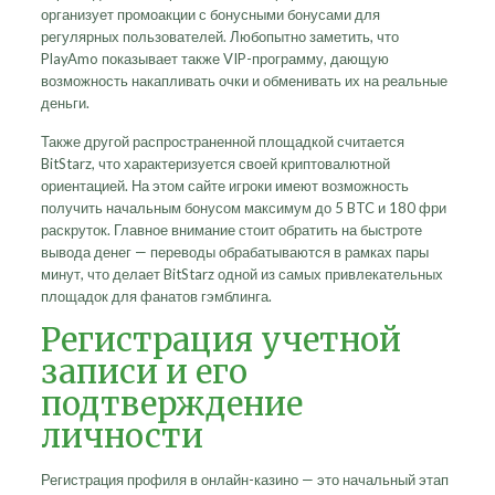
организует промоакции с бонусными бонусами для
регулярных пользователей. Любопытно заметить, что
PlayAmo показывает также VIP-программу, дающую
возможность накапливать очки и обменивать их на реальные
деньги.
Также другой распространенной площадкой считается
BitStarz, что характеризуется своей криптовалютной
ориентацией. На этом сайте игроки имеют возможность
получить начальным бонусом максимум до 5 BTC и 180 фри
раскруток. Главное внимание стоит обратить на быстроте
вывода денег — переводы обрабатываются в рамках пары
минут, что делает BitStarz одной из самых привлекательных
площадок для фанатов гэмблинга.
Регистрация учетной
записи и его
подтверждение
личности
Регистрация профиля в онлайн-казино — это начальный этап