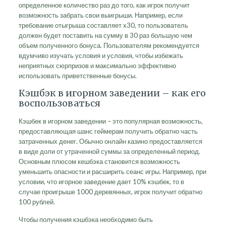
определенное количество раз до того, как игрок получит
возможность забрать свои выигрыши. Например, если
требование отыгрыша составляет x30, то пользователь
должен будет поставить на сумму в 30 раз большую чем
объем полученного бонуса. Пользователям рекомендуется
вдумчиво изучать условия и условия, чтобы избежать
неприятных сюрпризов и максимально эффективно
использовать приветственные бонусы.
Кэшбэк в игорном заведении – как его
воспользоваться
Кэшбек в игорном заведении – это популярная возможность,
предоставляющая шанс геймерам получить обратно часть
затраченных денег. Обычно онлайн казино предоставляется
в виде доли от утраченной суммы за определенный период.
Основным плюсом кешбэка становится возможность
уменьшить опасности и расширить сеанс игры. Например, при
условии, что игорное заведение дает 10% кэшбек, то в
случае проигрыше 1000 деревянных, игрок получит обратно
100 рублей.
Чтобы получения кэшбэка необходимо быть