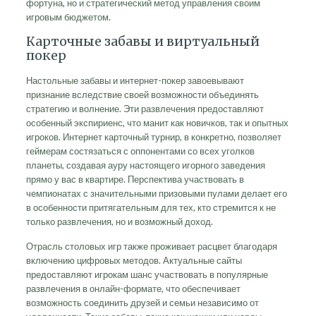
фортуна, но и стратегический метод управления своим
игровым бюджетом.
Карточные забавы и виртуальный
покер
Настольные забавы и интернет-покер завоевывают
признание вследствие своей возможности объединять
стратегию и волнение. Эти развлечения предоставляют
особенный экспириенс, что манит как новичков, так и опытных
игроков. Интернет карточный турнир, в конкретно, позволяет
геймерам состязаться с оппонентами со всех уголков
планеты, создавая ауру настоящего игорного заведения
прямо у вас в квартире. Перспектива участвовать в
чемпионатах с значительными призовыми пулами делает его
в особенности притягательным для тех, кто стремится к не
только развлечения, но и возможный доход.
Отрасль столовых игр также проживает расцвет благодаря
включению цифровых методов. Актуальные сайты
предоставляют игрокам шанс участвовать в популярные
развлечения в онлайн-формате, что обеспечивает
возможность соединить друзей и семьи независимо от