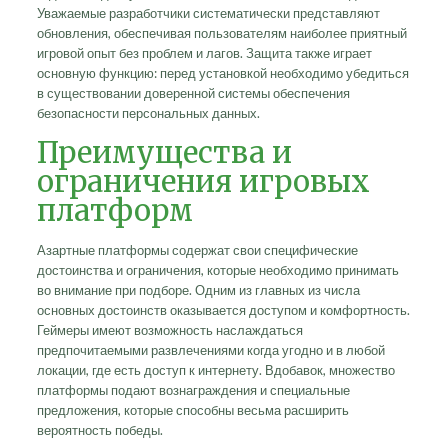
Уважаемые разработчики систематически представляют
обновления, обеспечивая пользователям наиболее приятный
игровой опыт без проблем и лагов. Защита также играет
основную функцию: перед установкой необходимо убедиться
в существовании доверенной системы обеспечения
безопасности персональных данных.
Преимущества и
ограничения игровых
платформ
Азартные платформы содержат свои специфические
достоинства и ограничения, которые необходимо принимать
во внимание при подборе. Одним из главных из числа
основных достоинств оказывается доступом и комфортность.
Геймеры имеют возможность наслаждаться
предпочитаемыми развлечениями когда угодно и в любой
локации, где есть доступ к интернету. Вдобавок, множество
платформы подают вознаграждения и специальные
предложения, которые способны весьма расширить
вероятность победы.