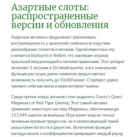
Азартные слоты:
распространенные
версии и обновления
Азартные автоматы продолжают увеличивать
востребованность у ценителей гэмблинга вследствие
разнообразию сюжетов и механик. Одной известных игр
считается Starburst от NetEnt, что завлекает игроков
красочной визуализацией и лёгкими правилами. Этот аппарат
включает 5 катушек и 10 линий выплат, а его уникальная
функция растущих диких символов предоставляет
возможность получить до 50,000 монет. Старбёрст давно
проявил себя как икона в мире интернет-казино.
Среди прочих новых релизов стоит выделить Gonzo’s Quest
Megaways от Red Tiger Gaming. Этот самый автомат
применяет известную систему Megaways, обеспечивая до
117,649 шансов на выигрыш. Игра манит взор не только
активным игровым процессом, но и захватывающей темой
разыскания богатств в джунглях. Включение функции
каскада иконок и коэффициентов превращает каждый раунд