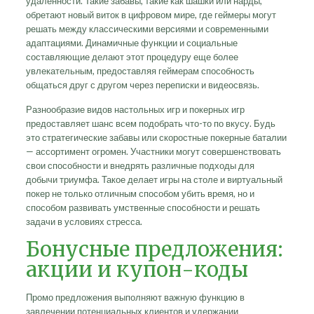
удаленности. Такие забавы, такие как шашки или нарды,
обретают новый виток в цифровом мире, где геймеры могут
решать между классическими версиями и современными
адаптациями. Динамичные функции и социальные
составляющие делают этот процедуру еще более
увлекательным, предоставляя геймерам способность
общаться друг с другом через переписки и видеосвязь.
Разнообразие видов настольных игр и покерных игр
предоставляет шанс всем подобрать что-то по вкусу. Будь
это стратегические забавы или скоростные покерные баталии
— ассортимент огромен. Участники могут совершенствовать
свои способности и внедрять различные подходы для
добычи триумфа. Такое делает игры на столе и виртуальный
покер не только отличным способом убить время, но и
способом развивать умственные способности и решать
задачи в условиях стресса.
Бонусные предложения:
акции и купон-коды
Промо предложения выполняют важную функцию в
завлечении потенциальных клиентов и удержании