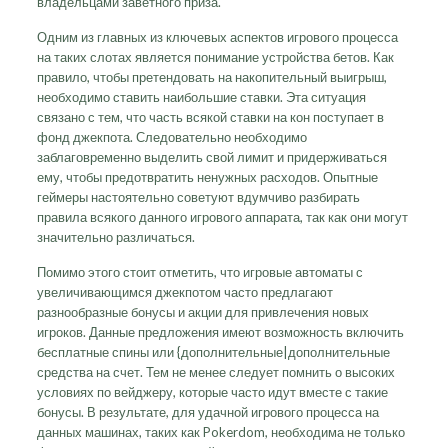
владельцами заветного приза.
Одним из главных из ключевых аспектов игрового процесса
на таких слотах является понимание устройства бетов. Как
правило, чтобы претендовать на накопительный выигрыш,
необходимо ставить наибольшие ставки. Эта ситуация
связано с тем, что часть всякой ставки на кон поступает в
фонд джекпота. Следовательно необходимо
заблаговременно выделить свой лимит и придерживаться
ему, чтобы предотвратить ненужных расходов. Опытные
геймеры настоятельно советуют вдумчиво разбирать
правила всякого данного игрового аппарата, так как они могут
значительно различаться.
Помимо этого стоит отметить, что игровые автоматы с
увеличивающимся джекпотом часто предлагают
разнообразные бонусы и акции для привлечения новых
игроков. Данные предложения имеют возможность включить
бесплатные спины или {дополнительные|дополнительные
средства на счет. Тем не менее следует помнить о высоких
условиях по вейджеру, которые часто идут вместе с такие
бонусы. В результате, для удачной игрового процесса на
данных машинах, таких как Pokerdom, необходима не только