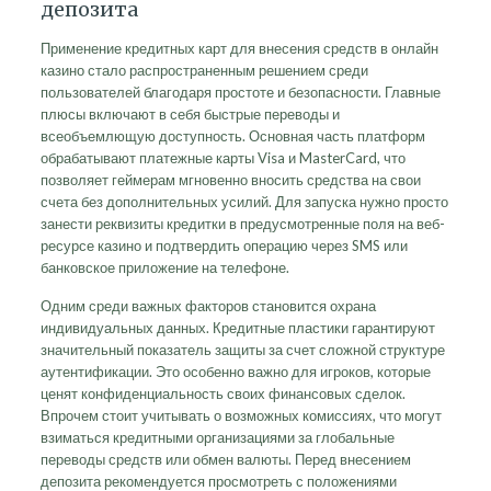
депозита
Применение кредитных карт для внесения средств в онлайн
казино стало распространенным решением среди
пользователей благодаря простоте и безопасности. Главные
плюсы включают в себя быстрые переводы и
всеобъемлющую доступность. Основная часть платформ
обрабатывают платежные карты Visa и MasterCard, что
позволяет геймерам мгновенно вносить средства на свои
счета без дополнительных усилий. Для запуска нужно просто
занести реквизиты кредитки в предусмотренные поля на веб-
ресурсе казино и подтвердить операцию через SMS или
банковское приложение на телефоне.
Одним среди важных факторов становится охрана
индивидуальных данных. Кредитные пластики гарантируют
значительный показатель защиты за счет сложной структуре
аутентификации. Это особенно важно для игроков, которые
ценят конфиденциальность своих финансовых сделок.
Впрочем стоит учитывать о возможных комиссиях, что могут
взиматься кредитными организациями за глобальные
переводы средств или обмен валюты. Перед внесением
депозита рекомендуется просмотреть с положениями