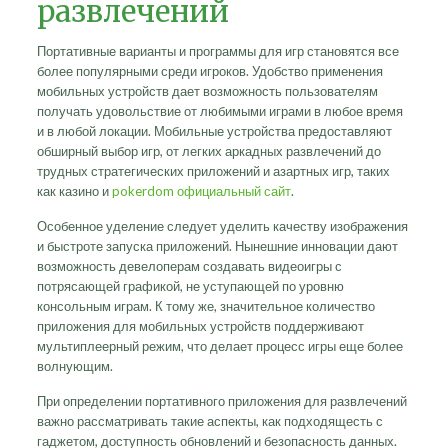
развлечений
Портативные варианты и программы для игр становятся все
более популярными среди игроков. Удобство применения
мобильных устройств дает возможность пользователям
получать удовольствие от любимыми играми в любое время
и в любой локации. Мобильные устройства предоставляют
обширный выбор игр, от легких аркадных развлечений до
трудных стратегических приложений и азартных игр, таких
как казино и
pokerdom официальный сайт
.
Особенное уделение следует уделить качеству изображения
и быстроте запуска приложений. Нынешние инновации дают
возможность девелоперам создавать видеоигры с
потрясающей графикой, не уступающей по уровню
консольным играм. К тому же, значительное количество
приложения для мобильных устройств поддерживают
мультиплеерный режим, что делает процесс игры еще более
волнующим.
При определении портативного приложения для развлечений
важно рассматривать такие аспекты, как подходящесть с
гаджетом, доступность обновлений и безопасность данных.