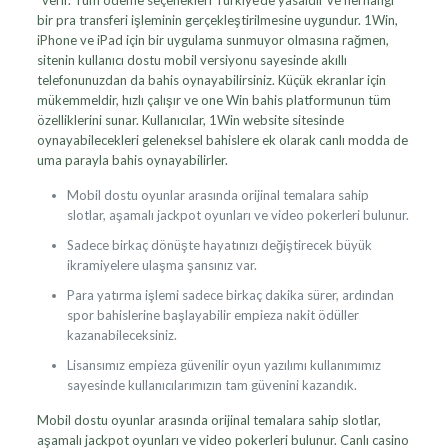
“verir. Tüm ödeme seçenekleri Türkiye’de yasaldır ve herhangi
bir pra transferi işleminin gerçekleştirilmesine uygundur. 1Win,
iPhone ve iPad için bir uygulama sunmuyor olmasına rağmen,
sitenin kullanıcı dostu mobil versiyonu sayesinde akıllı
telefonunuzdan da bahis oynayabilirsiniz. Küçük ekranlar için
mükemmeldir, hızlı çalışır ve one Win bahis platformunun tüm
özelliklerini sunar. Kullanıcılar, 1Win website sitesinde
oynayabilecekleri geleneksel bahislere ek olarak canlı modda de
uma parayla bahis oynayabilirler.
Mobil dostu oyunlar arasında orijinal temalara sahip
slotlar, aşamalı jackpot oyunları ve video pokerleri bulunur.
Sadece birkaç dönüşte hayatınızı değiştirecek büyük
ikramiyelere ulaşma şansınız var.
Para yatırma işlemi sadece birkaç dakika sürer, ardından
spor bahislerine başlayabilir empieza nakit ödüller
kazanabileceksiniz.
Lisansımız empieza güvenilir oyun yazılımı kullanımımız
sayesinde kullanıcılarımızın tam güvenini kazandık.
Mobil dostu oyunlar arasında orijinal temalara sahip slotlar,
aşamalı jackpot oyunları ve video pokerleri bulunur. Canlı casino