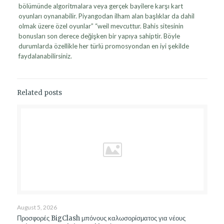
bölümünde algoritmalara veya gerçek bayilere karşı kart
oyunları oynanabilir. Piyangodan ilham alan başlıklar da dahil
olmak üzere özel oyunlar” “weil mevcuttur. Bahis sitesinin
bonusları son derece değişken bir yapıya sahiptir. Böyle
durumlarda özellikle her türlü promosyondan en iyi şekilde
faydalanabilirsiniz.
Related posts
August 5, 2026
Προσφορές BigClash μπόνους καλωσορίσματος για νέους