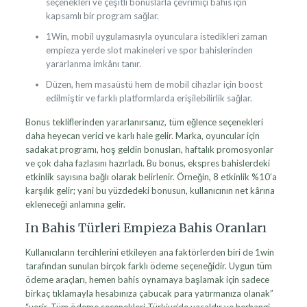
seçenekleri ve çeşitli bonuslarla çevrimiçi bahis için
kapsamlı bir program sağlar.
1Win, mobil uygulamasıyla oyunculara istedikleri zaman
empieza yerde slot makineleri ve spor bahislerinden
yararlanma imkânı tanır.
Düzen, hem masaüstü hem de mobil cihazlar için boost
edilmiştir ve farklı platformlarda erişilebilirlik sağlar.
Bonus tekliflerinden yararlanırsanız, tüm eğlence seçenekleri
daha heyecan verici ve karlı hale gelir. Marka, oyuncular için
sadakat programı, hoş geldin bonusları, haftalık promosyonlar
ve çok daha fazlasını hazırladı. Bu bonus, ekspres bahislerdeki
etkinlik sayısına bağlı olarak belirlenir. Örneğin, 8 etkinlik %10’a
karşılık gelir; yani bu yüzdedeki bonusun, kullanıcının net kârına
ekleneceği anlamına gelir.
In Bahis Türleri Empieza Bahis Oranları
Kullanıcıların tercihlerini etkileyen ana faktörlerden biri de 1win
tarafından sunulan birçok farklı ödeme seçeneğidir. Uygun tüm
ödeme araçları, hemen bahis oynamaya başlamak için sadece
birkaç tıklamayla hesabınıza çabucak para yatırmanıza olanak”