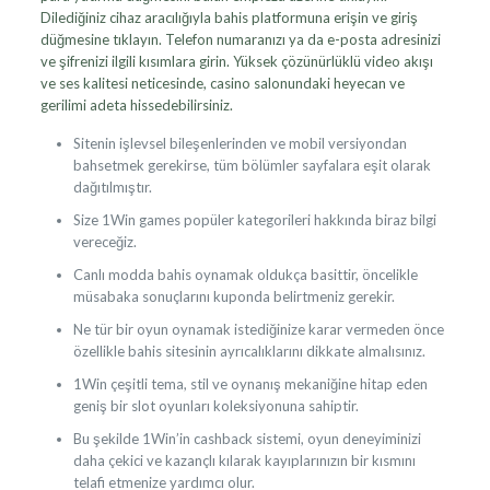
Dilediğiniz cihaz aracılığıyla bahis platformuna erişin ve giriş
düğmesine tıklayın. Telefon numaranızı ya da e-posta adresinizi
ve şifrenizi ilgili kısımlara girin. Yüksek çözünürlüklü video akışı
ve ses kalitesi neticesinde, casino salonundaki heyecan ve
gerilimi adeta hissedebilirsiniz.
Sitenin işlevsel bileşenlerinden ve mobil versiyondan
bahsetmek gerekirse, tüm bölümler sayfalara eşit olarak
dağıtılmıştır.
Size 1Win games popüler kategorileri hakkında biraz bilgi
vereceğiz.
Canlı modda bahis oynamak oldukça basittir, öncelikle
müsabaka sonuçlarını kuponda belirtmeniz gerekir.
Ne tür bir oyun oynamak istediğinize karar vermeden önce
özellikle bahis sitesinin ayrıcalıklarını dikkate almalısınız.
1Win çeşitli tema, stil ve oynanış mekaniğine hitap eden
geniş bir slot oyunları koleksiyonuna sahiptir.
Bu şekilde 1Win’in cashback sistemi, oyun deneyiminizi
daha çekici ve kazançlı kılarak kayıplarınızın bir kısmını
telafi etmenize yardımcı olur.