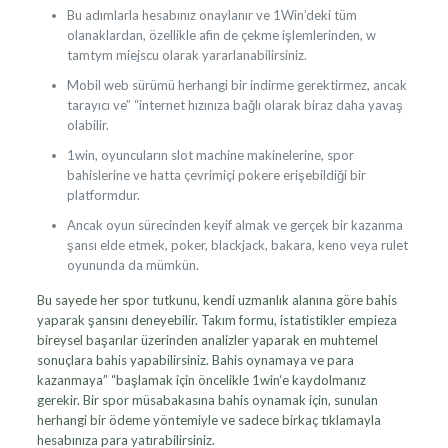
Bu adımlarla hesabınız onaylanır ve 1Win’deki tüm
olanaklardan, özellikle afin de çekme işlemlerinden, w
tamtym miejscu olarak yararlanabilirsiniz.
Mobil web sürümü herhangi bir indirme gerektirmez, ancak
tarayıcı ve” “internet hızınıza bağlı olarak biraz daha yavaş
olabilir.
1win, oyuncuların slot machine makinelerine, spor
bahislerine ve hatta çevrimiçi pokere erişebildiği bir
platformdur.
Ancak oyun sürecinden keyif almak ve gerçek bir kazanma
şansı elde etmek, poker, blackjack, bakara, keno veya rulet
oyununda da mümkün.
Bu sayede her spor tutkunu, kendi uzmanlık alanına göre bahis
yaparak şansını deneyebilir. Takım formu, istatistikler empieza
bireysel başarılar üzerinden analizler yaparak en muhtemel
sonuçlara bahis yapabilirsiniz. Bahis oynamaya ve para
kazanmaya” “başlamak için öncelikle 1win‘e kaydolmanız
gerekir. Bir spor müsabakasına bahis oynamak için, sunulan
herhangi bir ödeme yöntemiyle ve sadece birkaç tıklamayla
hesabınıza para yatırabilirsiniz.