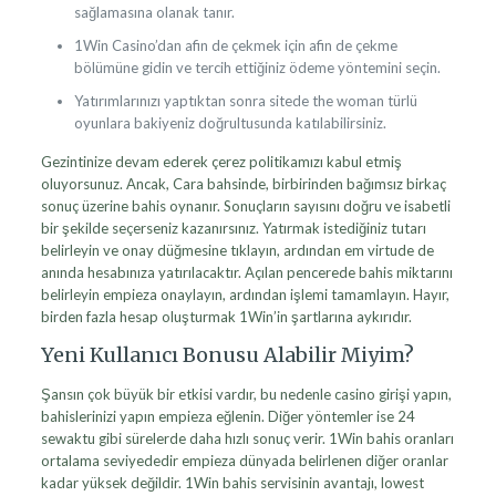
sağlamasına olanak tanır.
1Win Casino’dan afin de çekmek için afin de çekme
bölümüne gidin ve tercih ettiğiniz ödeme yöntemini seçin.
Yatırımlarınızı yaptıktan sonra sitede the woman türlü
oyunlara bakiyeniz doğrultusunda katılabilirsiniz.
Gezintinize devam ederek çerez politikamızı kabul etmiş
oluyorsunuz. Ancak, Cara bahsinde, birbirinden bağımsız birkaç
sonuç üzerine bahis oynanır. Sonuçların sayısını doğru ve isabetli
bir şekilde seçerseniz kazanırsınız. Yatırmak istediğiniz tutarı
belirleyin ve onay düğmesine tıklayın, ardından em virtude de
anında hesabınıza yatırılacaktır. Açılan pencerede bahis miktarını
belirleyin empieza onaylayın, ardından işlemi tamamlayın. Hayır,
birden fazla hesap oluşturmak 1Win’in şartlarına aykırıdır.
Yeni Kullanıcı Bonusu Alabilir Miyim?
Şansın çok büyük bir etkisi vardır, bu nedenle casino girişi yapın,
bahislerinizi yapın empieza eğlenin. Diğer yöntemler ise 24
sewaktu gibi sürelerde daha hızlı sonuç verir. 1Win bahis oranları
ortalama seviyededir empieza dünyada belirlenen diğer oranlar
kadar yüksek değildir. 1Win bahis servisinin avantajı, lowest