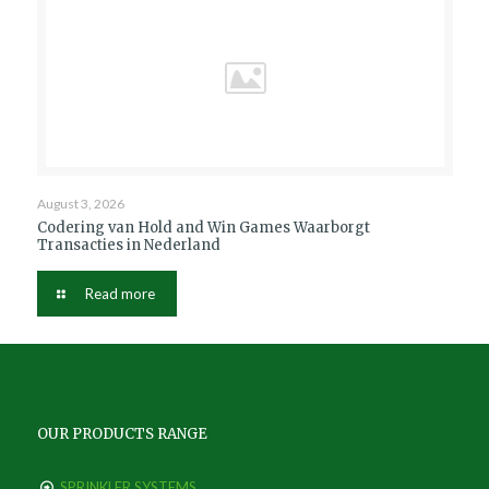
August 3, 2026
Codering van Hold and Win Games Waarborgt
Transacties in Nederland
Read more
OUR PRODUCTS RANGE
SPRINKLER SYSTEMS