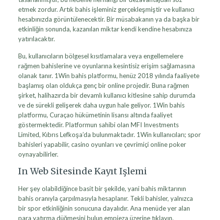
etmek zordur. Artık bahis işleminiz gerçekleşmiştir ve kullanıcı
hesabınızda görüntülenecektir. Bir müsabakanın ya da başka bir
etkinliğin sonunda, kazanılan miktar kendi kendine hesabınıza
yatırılacaktır.
Bu, kullanıcıların bölgesel kısıtlamalara veya engellemelere
rağmen bahislerine ve oyunlarına kesintisiz erişim sağlamasına
olanak tanır. 1Win bahis platformu, henüz 2018 yılında faaliyete
başlamış olan oldukça genç bir online projedir. Buna rağmen
şirket, halihazırda bir devamlı kullanıcı kitlesine sahip durumda
ve de sürekli gelişerek daha uygun hale geliyor. 1Win bahis
platformu, Curaçao hükümetinin lisansı altında faaliyet
göstermektedir. Platformun sahibi olan MFI Investments
Limited, Kıbrıs Lefkoşa’da bulunmaktadır. 1Win kullanıcıları; spor
bahisleri yapabilir, casino oyunları ve çevrimiçi online poker
oynayabilirler.
In Web Sitesinde Kayıt Işlemi
Her şey olabildiğince basit bir şekilde, yani bahis miktarının
bahis oranıyla çarpılmasıyla hesaplanır. Tekli bahisler, yalnızca
bir spor etkinliğinin sonucuna dayalıdır. Ana menüde yer alan
para yatırma düğmesini bulun empieza üzerine tıklayın.