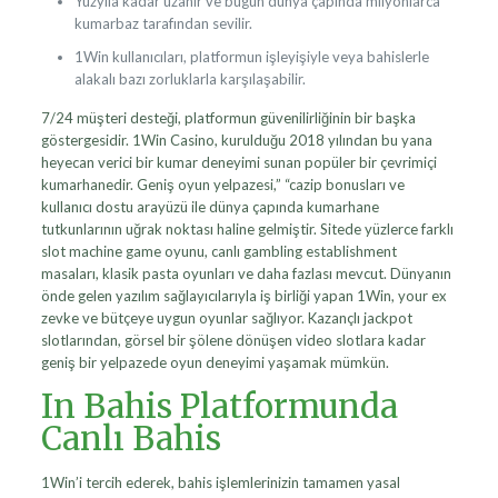
Yüzyıla kadar uzanır ve bugün dünya çapında milyonlarca
kumarbaz tarafından sevilir.
1Win kullanıcıları, platformun işleyişiyle veya bahislerle
alakalı bazı zorluklarla karşılaşabilir.
7/24 müşteri desteği, platformun güvenilirliğinin bir başka
göstergesidir. 1Win Casino, kurulduğu 2018 yılından bu yana
heyecan verici bir kumar deneyimi sunan popüler bir çevrimiçi
kumarhanedir. Geniş oyun yelpazesi,” “cazip bonusları ve
kullanıcı dostu arayüzü ile dünya çapında kumarhane
tutkunlarının uğrak noktası haline gelmiştir. Sitede yüzlerce farklı
slot machine game oyunu, canlı gambling establishment
masaları, klasik pasta oyunları ve daha fazlası mevcut. Dünyanın
önde gelen yazılım sağlayıcılarıyla iş birliği yapan 1Win, your ex
zevke ve bütçeye uygun oyunlar sağlıyor. Kazançlı jackpot
slotlarından, görsel bir şölene dönüşen video slotlara kadar
geniş bir yelpazede oyun deneyimi yaşamak mümkün.
In Bahis Platformunda
Canlı Bahis
1Win’i tercih ederek, bahis işlemlerinizin tamamen yasal