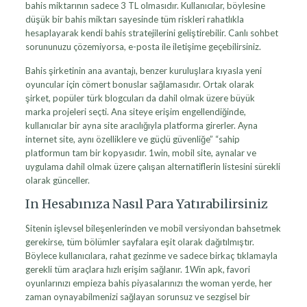
bahis miktarının sadece 3 TL olmasıdır. Kullanıcılar, böylesine
düşük bir bahis miktarı sayesinde tüm riskleri rahatlıkla
hesaplayarak kendi bahis stratejilerini geliştirebilir. Canlı sohbet
sorununuzu çözemiyorsa, e-posta ile iletişime geçebilirsiniz.
Bahis şirketinin ana avantajı, benzer kuruluşlara kıyasla yeni
oyuncular için cömert bonuslar sağlamasıdır. Ortak olarak
şirket, popüler türk blogcuları da dahil olmak üzere büyük
marka projeleri seçti. Ana siteye erişim engellendiğinde,
kullanıcılar bir ayna site aracılığıyla platforma girerler. Ayna
internet site, aynı özelliklere ve güçlü güvenliğe” “sahip
platformun tam bir kopyasıdır. 1win, mobil site, aynalar ve
uygulama dahil olmak üzere çalışan alternatiflerin listesini sürekli
olarak günceller.
In Hesabınıza Nasıl Para Yatırabilirsiniz
Sitenin işlevsel bileşenlerinden ve mobil versiyondan bahsetmek
gerekirse, tüm bölümler sayfalara eşit olarak dağıtılmıştır.
Böylece kullanıcılara, rahat gezinme ve sadece birkaç tıklamayla
gerekli tüm araçlara hızlı erişim sağlanır. 1Win apk, favori
oyunlarınızı empieza bahis piyasalarınızı the woman yerde, her
zaman oynayabilmenizi sağlayan sorunsuz ve sezgisel bir