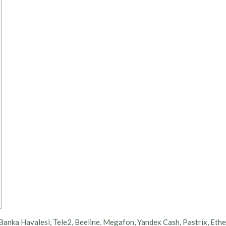
anka Havalesi, Tele2, Beeline, Megafon, Yandex Cash, Pastrix, Ethe