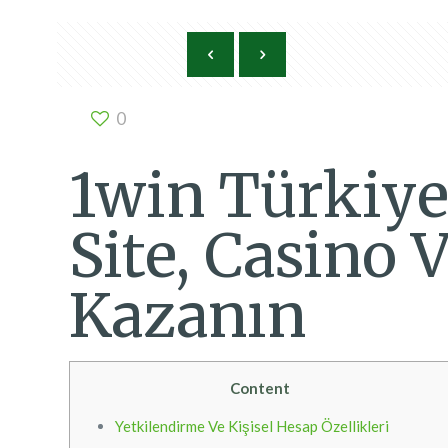
0
1win Türkiye 
Site, Casino 
Kazanın
Content
Yetkilendirme Ve Kişisel Hesap Özellikleri