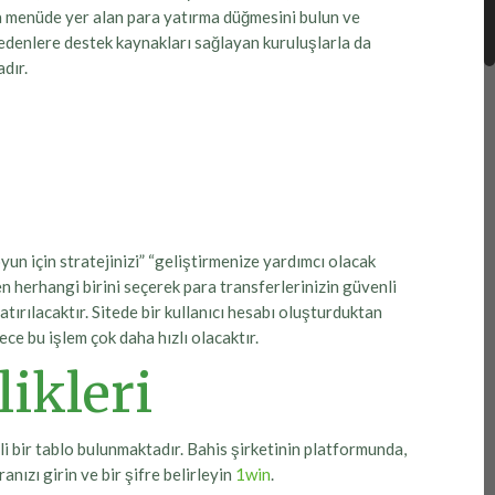
Ana menüde yer alan para yatırma düğmesini bulun ve
edenlere destek kaynakları sağlayan kuruluşlarla da
dır.
n için stratejinizi” “geliştirmenize yardımcı olacak
n herhangi birini seçerek para transferlerinizin güvenli
tırılacaktır. Sitede bir kullanıcı hesabı oluşturduktan
lece bu işlem çok daha hızlı olacaktır.
likleri
li bir tablo bulunmaktadır. Bahis şirketinin platformunda,
nızı girin ve bir şifre belirleyin
1win
.