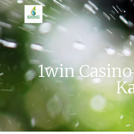
1win Casino
Ka