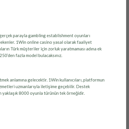
 gerçek parayla gambling establishment oyunları
ekenler. 1Win online casino yasal olarak faaliyet
mların Türk müşteriler için zorluk yaratmaması adına ek
 250’den fazla model bulacaksınız.
etmek anlamına gelecektir. 1Win kullanıcıları, platformun
hizmetleri uzmanlarıyla iletişime geçebilir. Destek
n yaklaşık 8000 oyunla türünün tek örneğidir.