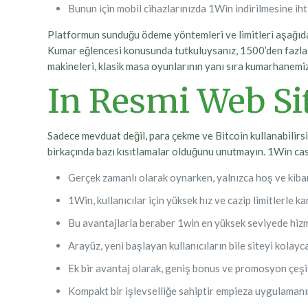
Bunun için mobil cihazlarınızda 1Win indirilmesine iht
Platformun sunduğu ödeme yöntemleri ve limitleri aşağıdaki
Kumar eğlencesi konusunda tutkuluysanız, 1500’den fazla f
makineleri, klasik masa oyunlarının yanı sıra kumarhanemizi
In Resmi Web Sit
Sadece mevduat değil, para çekme ve Bitcoin kullanabilirs
birkaçında bazı kısıtlamalar olduğunu unutmayın. 1Win cas
Gerçek zamanlı olarak oynarken, yalnızca hoş ve kibar 
1Win, kullanıcılar için yüksek hız ve cazip limitlerle
Bu avantajlarla beraber 1win en yüksek seviyede hizme
Arayüz, yeni başlayan kullanıcıların bile siteyi kolayc
Ek bir avantaj olarak, geniş bonus ve promosyon çeşitl
Kompakt bir işlevselliğe sahiptir empieza uygulamanın