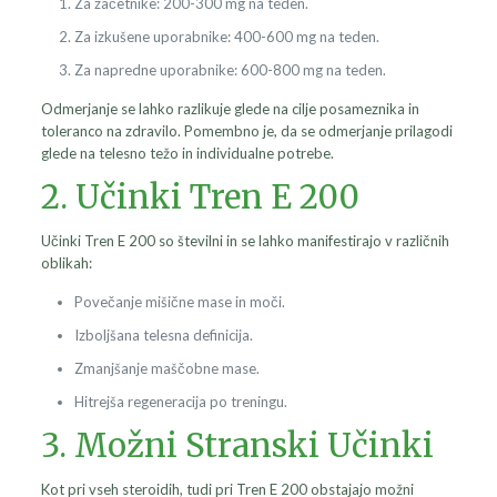
Za začetnike: 200-300 mg na teden.
Za izkušene uporabnike: 400-600 mg na teden.
Za napredne uporabnike: 600-800 mg na teden.
Odmerjanje se lahko razlikuje glede na cilje posameznika in
toleranco na zdravilo. Pomembno je, da se odmerjanje prilagodi
glede na telesno težo in individualne potrebe.
2. Učinki Tren E 200
Učinki Tren E 200 so številni in se lahko manifestirajo v različnih
oblikah:
Povečanje mišične mase in moči.
Izboljšana telesna definicija.
Zmanjšanje maščobne mase.
Hitrejša regeneracija po treningu.
3. Možni Stranski Učinki
Kot pri vseh steroidih, tudi pri Tren E 200 obstajajo možni