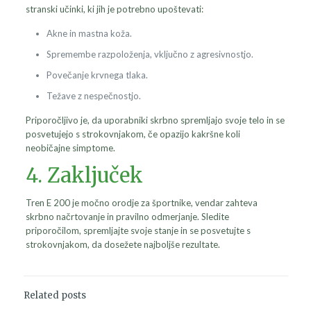
stranski učinki, ki jih je potrebno upoštevati:
Akne in mastna koža.
Spremembe razpoloženja, vključno z agresivnostjo.
Povečanje krvnega tlaka.
Težave z nespečnostjo.
Priporočljivo je, da uporabniki skrbno spremljajo svoje telo in se
posvetujejo s strokovnjakom, če opazijo kakršne koli
neobičajne simptome.
4. Zaključek
Tren E 200 je močno orodje za športnike, vendar zahteva
skrbno načrtovanje in pravilno odmerjanje. Sledite
priporočilom, spremljajte svoje stanje in se posvetujte s
strokovnjakom, da dosežete najboljše rezultate.
Related posts