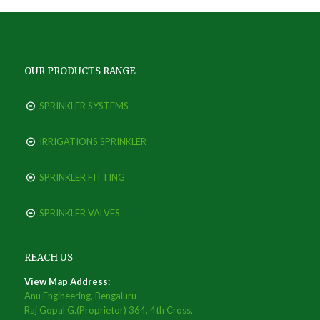
OUR PRODUCTS RANGE
SPRINKLER SYSTEMS
IRRIGATIONS SPRINKLER
SPRINKLER FITTING
SPRINKLER VALVES
REACH US
View Map Address:
Anu Engineering, Bengaluru
Raj Gopal G.(Proprietor) 364, 4th Cross,