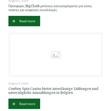
August 5, 2026
Προσφορές BigClash μπόνους καλωσορίσματος για νέους
παίκτες και ασφαλείς συναλλαγές
Read more
August 4, 2026
Cowboy Spin Casino bietet zuverlässige Zahlungen und
unverzügliche Auszahlungen in Belgien
Read more