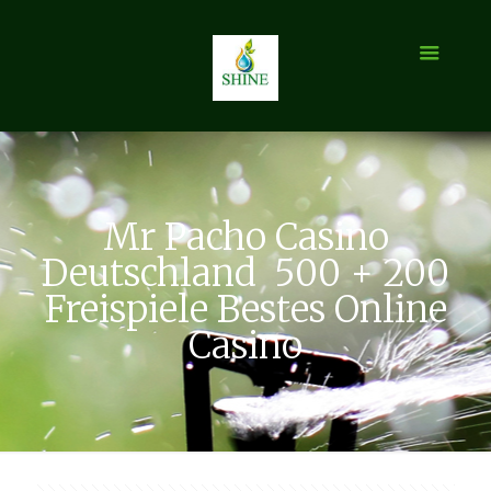
Mr Pacho Casino
Deutschland ️ 500 + 200
Freispiele Bestes Online
Casino