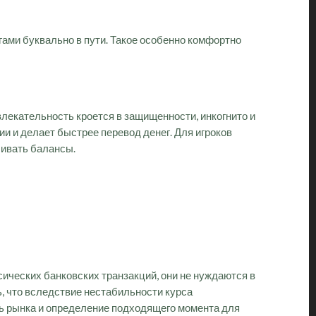
ами буквально в пути. Такое особенно комфортно
лекательность кроется в защищенности, инкогнито и
и и делает быстрее перевод денег. Для игроков
чивать балансы.
ических банковских транзакций, они не нуждаются в
, что вследствие нестабильности курса
ль рынка и определение подходящего момента для