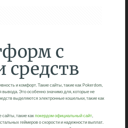
тформ с
 средств
ность и комфорт. Такие сайты, такие как Pokerdom,
 вывода. Это особенно значимо для, которые не
средств выделяются электронные кошельки, такие как
 сайты, такие как
покердом официальный сайт
,
стальных геймеров о скорости и надежности выплат.