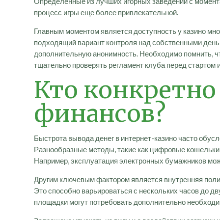
Определенные из лучших игорных заведений с момент
процесс игры еще более привлекательной.
Главным моментом является доступность у казино мно
подходящий вариант контроля над собственными деньг
дополнительную анонимность. Необходимо помнить, чт
тщательно проверять регламент клуба перед стартом и
Кто конкретно 
финансов?
Быстрота вывода денег в интернет-казино часто обус
Разнообразные методы, такие как цифровые кошельки
Например, эксплуатация электронных бумажников может
Другим ключевым фактором является внутренняя поли
Это способно варьироваться с нескольких часов до дв
площадки могут потребовать дополнительно необходим