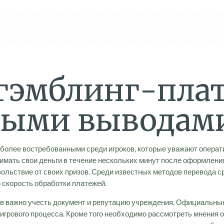
 гэмблинг-пла
ыми выводами
олее востребованными среди игроков, которые уважают оператив
мать свои деньги в течение нескольких минут после оформления
вольствие от своих призов. Среди известных методов перевода 
ю скорость обработки платежей.
в важно учесть документ и репутацию учреждения. Официальные
игрового процесса. Кроме того необходимо рассмотреть мнения о