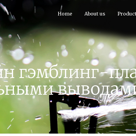
Home
About us
Produc
йн гэмблинг-пл
ьными выводами