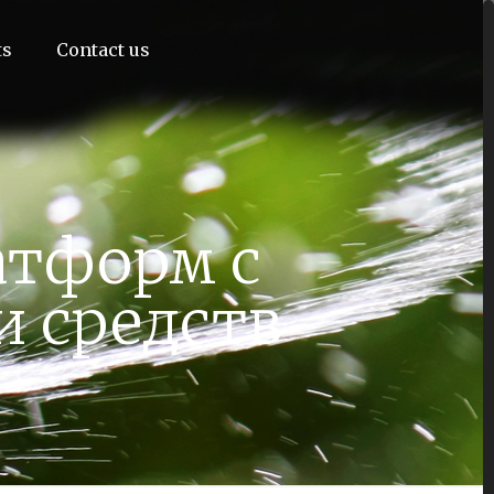
ts
Contact us
атформ с
 средств