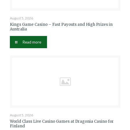
August 5, 2026
Kings Game Casino – Fast Payouts and High Prizes in
Australia
Read more
August 5, 2026
World Class Live Casino Games at Dragonia Casino for
Finland