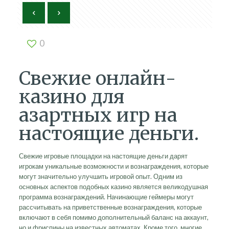
0
Свежие онлайн-
казино для
азартных игр на
настоящие деньги.
Свежие игровые площадки на настоящие деньги дарят
игрокам уникальные возможности и вознаграждения, которые
могут значительно улучшить игровой опыт. Одним из
основных аспектов подобных казино является великодушная
программа вознаграждений. Начинающие геймеры могут
рассчитывать на приветственные вознаграждения, которые
включают в себя помимо дополнительный баланс на аккаунт,
но и фриспины на известных автоматах. Кроме того, многие