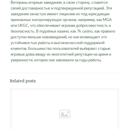
Ветераны игорные заведения, в свою сторону, славятся
своей достоверностью и подтвержденной репутацией. Эти
заведения зачастую имеют лицензии из-под юрисдикции
признанных контролирующих органов, например, как MGA
или UKGC, что обеспечивает игрокам добросовестность и
безопасность. В подобных казино, как 7k casino, как правило
доступно меньше нововведений, но они возмещают это
устойчивостью работы и высококлассной поддержкой
клиентов. Большинство пользователей выбирают старые
игровые дома ввиду их многолетней репутации на арене и
уверенности, которое они завоевали за годы работы.
Related posts