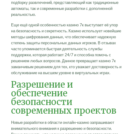
подборку развлечений, представляющий как традиционные
автоматы, так и современные разработки с дополненной
реальностью.
Еще ещё одной особенностью казино 7к выступает её упор
на безопасность и секретность. Казино использует новейшие
методы шифрования данных, что обеспечивает надежную
степень защиты персональных данных игроков. В отзывах
часто упоминается быстрая деятельность службы
поддержки, которая работает 24/7 и способна помочь с
решением любых вопросов. Данное превращает казино 7к
заманчивым решением для тех, кто уважает достоверность и
обслуживание на высшем уровне в виртуальных играх.
Разрешение и
обеспечение
безопасности
современных проектов
Новые разработки в области онлайн-казино запрашивают
внимательного внимания к разрешению и безопасности.