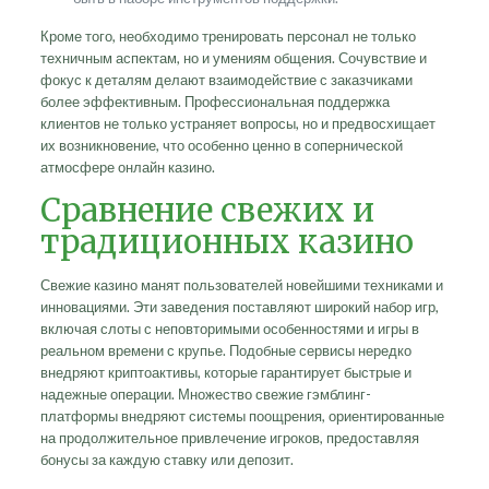
Кроме того, необходимо тренировать персонал не только
техничным аспектам, но и умениям общения. Сочувствие и
фокус к деталям делают взаимодействие с заказчиками
более эффективным. Профессиональная поддержка
клиентов не только устраняет вопросы, но и предвосхищает
их возникновение, что особенно ценно в сопернической
атмосфере онлайн казино.
Сравнение свежих и
традиционных казино
Свежие казино манят пользователей новейшими техниками и
инновациями. Эти заведения поставляют широкий набор игр,
включая слоты с неповторимыми особенностями и игры в
реальном времени с крупье. Подобные сервисы нередко
внедряют криптоактивы, которые гарантирует быстрые и
надежные операции. Множество свежие гэмблинг-
платформы внедряют системы поощрения, ориентированные
на продолжительное привлечение игроков, предоставляя
бонусы за каждую ставку или депозит.