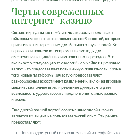
Черты современных
интернет-казино
Свежие виртуальные гэмблинг-платформы предлагают
геймерам множество эксклюзивных особенностей, которые
притягивают интерес к ним для большого круга людей. Во-
первых, они применяют современные методы для
обеспечения защищённых и мгновенных переводов. Это
включает эксплуатацию технологий блокчейна и цифровых
валют, что предоставляет повышенную приватность. Кроме
того, новые платформы зачастую предоставляют
разнообразный ассортимент развлечений, включая игровые
машины, карточные игры, и реальные дилеры, что даёт
возможность удовлетворить предпочтения самых разных
игроков.
Еще другой важной чертой современных онлайн казино
является их акцент на пользовательский опыт. Эти ребята
предоставляют:
Понятно доступный пользовательский интерфейс, что