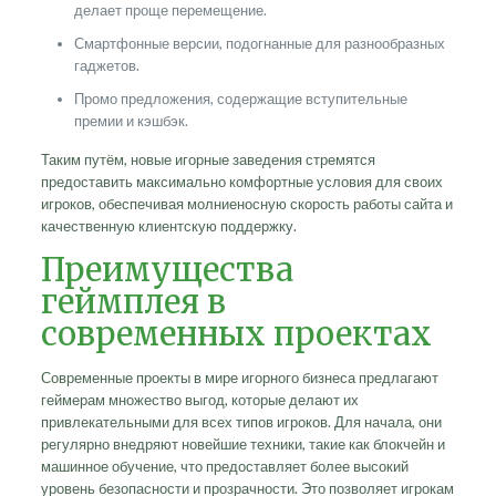
делает проще перемещение.
Смартфонные версии, подогнанные для разнообразных
гаджетов.
Промо предложения, содержащие вступительные
премии и кэшбэк.
Таким путём, новые игорные заведения стремятся
предоставить максимально комфортные условия для своих
игроков, обеспечивая молниеносную скорость работы сайта и
качественную клиентскую поддержку.
Преимущества
геймплея в
современных проектах
Современные проекты в мире игорного бизнеса предлагают
геймерам множество выгод, которые делают их
привлекательными для всех типов игроков. Для начала, они
регулярно внедряют новейшие техники, такие как блокчейн и
машинное обучение, что предоставляет более высокий
уровень безопасности и прозрачности. Это позволяет игрокам