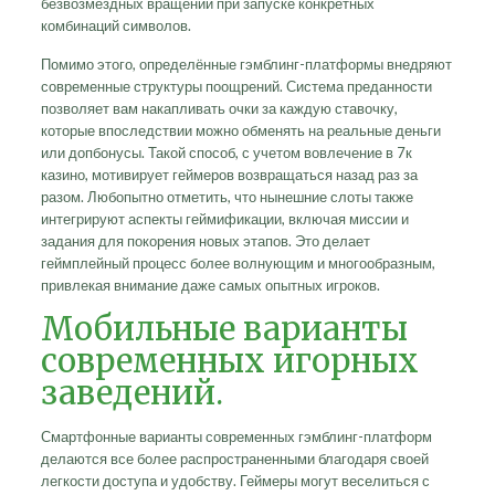
безвозмездных вращений при запуске конкретных
комбинаций символов.
Помимо этого, определённые гэмблинг-платформы внедряют
современные структуры поощрений. Система преданности
позволяет вам накапливать очки за каждую ставочку,
которые впоследствии можно обменять на реальные деньги
или допбонусы. Такой способ, с учетом вовлечение в 7к
казино, мотивирует геймеров возвращаться назад раз за
разом. Любопытно отметить, что нынешние слоты также
интегрируют аспекты геймификации, включая миссии и
задания для покорения новых этапов. Это делает
геймплейный процесс более волнующим и многообразным,
привлекая внимание даже самых опытных игроков.
Мобильные варианты
современных игорных
заведений.
Смартфонные варианты современных гэмблинг-платформ
делаются все более распространенными благодаря своей
легкости доступа и удобству. Геймеры могут веселиться с