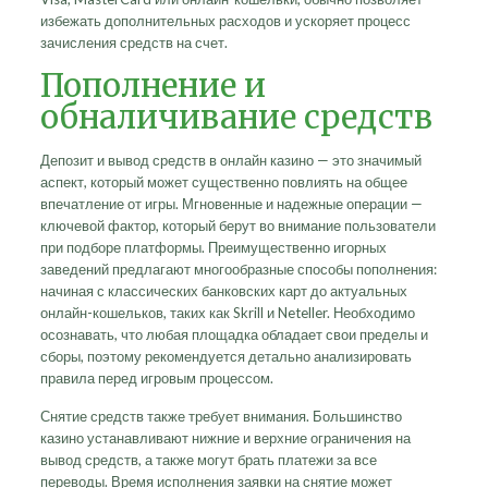
избежать дополнительных расходов и ускоряет процесс
зачисления средств на счет.
Пополнение и
обналичивание средств
Депозит и вывод средств в онлайн казино — это значимый
аспект, который может существенно повлиять на общее
впечатление от игры. Мгновенные и надежные операции —
ключевой фактор, который берут во внимание пользователи
при подборе платформы. Преимущественно игорных
заведений предлагают многообразные способы пополнения:
начиная с классических банковских карт до актуальных
онлайн-кошельков, таких как Skrill и Neteller. Необходимо
осознавать, что любая площадка обладает свои пределы и
сборы, поэтому рекомендуется детально анализировать
правила перед игровым процессом.
Снятие средств также требует внимания. Большинство
казино устанавливают нижние и верхние ограничения на
вывод средств, а также могут брать платежи за все
переводы. Время исполнения заявки на снятие может