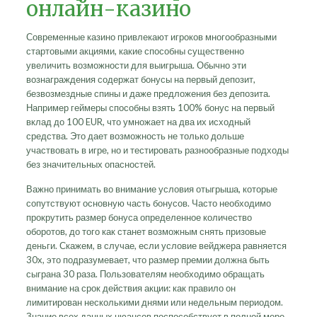
онлайн-казино
Современные казино привлекают игроков многообразными
стартовыми акциями, какие способны существенно
увеличить возможности для выигрыша. Обычно эти
вознаграждения содержат бонусы на первый депозит,
безвозмездные спины и даже предложения без депозита.
Например геймеры способны взять 100% бонус на первый
вклад до 100 EUR, что умножает на два их исходный
средства. Это дает возможность не только дольше
участвовать в игре, но и тестировать разнообразные подходы
без значительных опасностей.
Важно принимать во внимание условия отыгрыша, которые
сопутствуют основную часть бонусов. Часто необходимо
прокрутить размер бонуса определенное количество
оборотов, до того как станет возможным снять призовые
деньги. Скажем, в случае, если условие вейджера равняется
30x, это подразумевает, что размер премии должна быть
сыграна 30 раза. Пользователям необходимо обращать
внимание на срок действия акции: как правило он
лимитирован несколькими днями или недельным периодом.
Знание всех данных нюансов поспособствует в полной мере