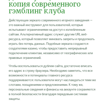
копия современного
гэмблинг клуба
Действующее зеркало современного игорного заведения —
это важный инструмент для пользователей, которые
испытывают ограничениями на доступ к излюбленным
сайтам. Альтернативный адрес служит другим URL веб-
ресурса, который позволяет миновать запреты и продолжать
играть без потерь данных. Подобные зеркала создаются
создателями казино, чтобы предоставить непрерывный
подключение клиентам, независимо от географических или
правовых ограничений.
Чтобы воспользоваться дублем сайта, достаточно вписать
его адрес в строку браузера. Необходимо заметить, что все
возможности и потенциалы главного ресурса
поддерживаются: пользователи могут наслаждаться теми же
слотами, поощрениями и предложениями. К тому же,
персональные сведения и финансы на аккаунте сохраняются
в полной безопасности благодаря передовым системам
защиты.