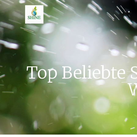
Top Beliebte
W