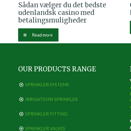
Sådan vælger du det bedste
udenlandsk casino med
betalingsmuligheder
Read more
OUR PRODUCTS RANGE
SPRINKLER SYSTEMS
IRRIGATIONS SPRINKLER
SPRINKLER FITTING
SPRINKLER VALVES