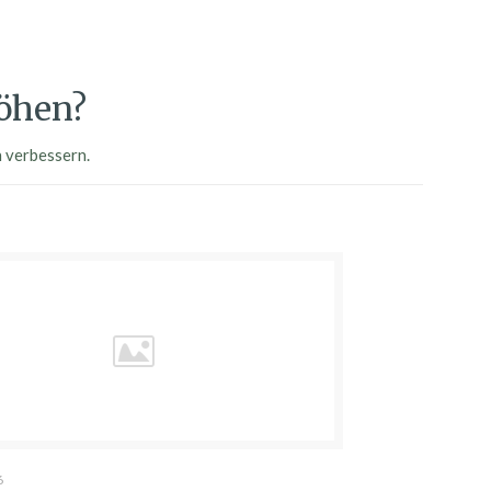
öhen?
 verbessern.
6