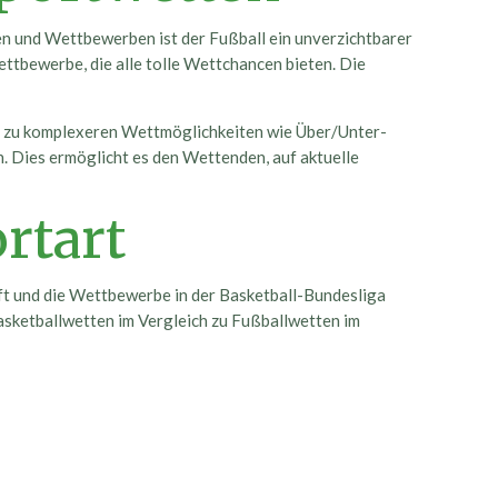
gen und Wettbewerben ist der Fußball ein unverzichtbarer
ettbewerbe, die alle tolle Wettchancen bieten. Die
in zu komplexeren Wettmöglichkeiten wie Über/Unter-
. Dies ermöglicht es den Wettenden, auf aktuelle
rtart
t und die Wettbewerbe in der Basketball-Bundesliga
asketballwetten im Vergleich zu Fußballwetten im