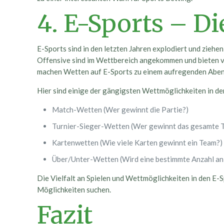
4. E-Sports – D
E-Sports sind in den letzten Jahren explodiert und zieh
Offensive sind im Wettbereich angekommen und bieten vie
machen Wetten auf E-Sports zu einem aufregenden Aben
Hier sind einige der gängigsten Wettmöglichkeiten in de
Match-Wetten (Wer gewinnt die Partie?)
Turnier-Sieger-Wetten (Wer gewinnt das gesamte T
Kartenwetten (Wie viele Karten gewinnt ein Team?)
Über/Unter-Wetten (Wird eine bestimmte Anzahl an K
Die Vielfalt an Spielen und Wettmöglichkeiten in den E-
Möglichkeiten suchen.
Fazit