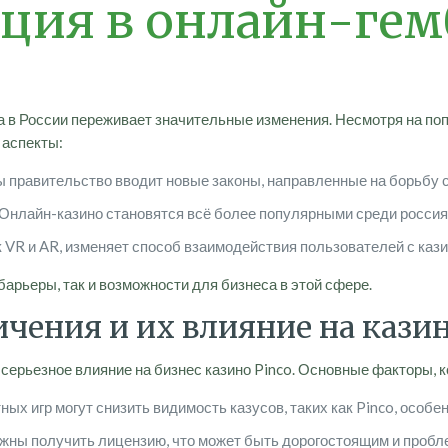
ция в онлайн-гем
 в России переживает значительные изменения. Несмотря на поп
 аспекты:
ы правительство вводит новые законы, направленные на борьбу 
Онлайн-казино становятся всё более популярными среди россиян
к VR и AR, изменяет способ взаимодействия пользователей с кази
барьеры, так и возможности для бизнеса в этой сфере.
чения и их влияние на казин
 серьезное влияние на бизнес казино Pinco. Основные факторы, 
ных игр могут снизить видимость казусов, таких как Pinco, особ
лжны получить лицензию, что может быть дорогостоящим и проб