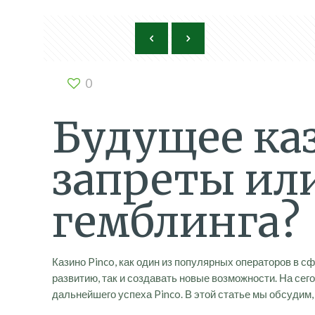
0
Будущее каз
запреты ил
гемблинга?
Казино Pinco, как один из популярных операторов в с
развитию, так и создавать новые возможности. На се
дальнейшего успеха Pinco. В этой статье мы обсудим,