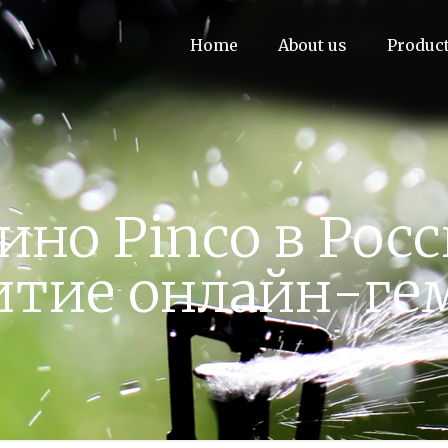
Home
About us
Produc
ино Pinco в Рос
итие онлайн-ге