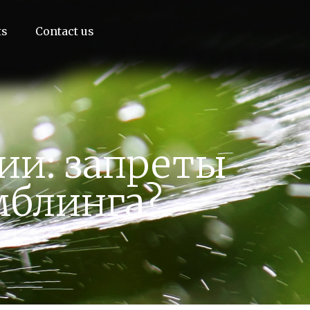
ts
Contact us
сии: запреты
мблинга?