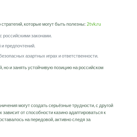
стратегий, которые могут быть полезны:
2tvk.ru
с российскими законами.
 и предпочтений.
езопасных азартных играх и ответственности.
, но и занять устойчивую позицию на российском
ничения могут создать серьёзные трудности, с другой
х зависит от способности казино адаптироваться к
ставалось на передовой, активно следя за