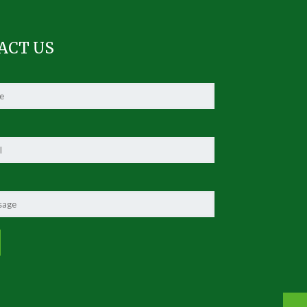
ACT US