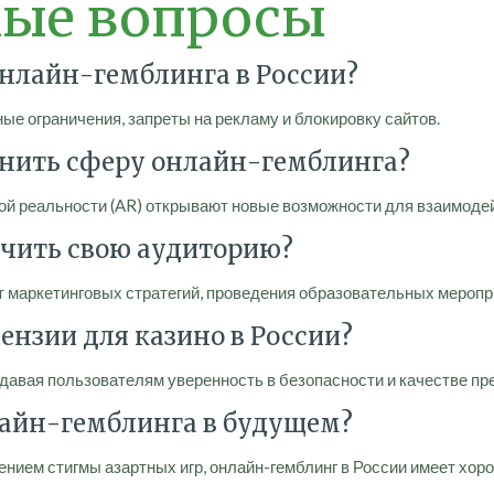
мые вопросы
онлайн-гемблинга в России?
е ограничения, запреты на рекламу и блокировку сайтов.
енить сферу онлайн-гемблинга?
ой реальности (AR) открывают новые возможности для взаимодей
личить свою аудиторию?
ет маркетинговых стратегий, проведения образовательных мероп
ензии для казино в России?
, давая пользователям уверенность в безопасности и качестве п
лайн-гемблинга в будущем?
нием стигмы азартных игр, онлайн-гемблинг в России имеет хор