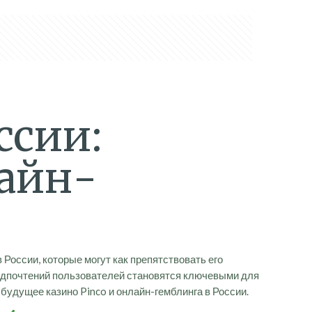
ссии:
лайн-
 России, которые могут как препятствовать его
редпочтений пользователей становятся ключевыми для
 будущее казино Pinco и онлайн-гемблинга в России.