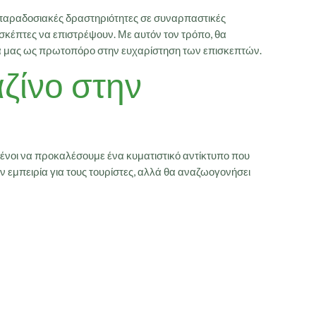
 παραδοσιακές δραστηριότητες σε συναρπαστικές
σκέπτες να επιστρέψουν. Με αυτόν τον τρόπο, θα
μία μας ως πρωτοπόρο στην ευχαρίστηση των επισκεπτών.
αζίνο στην
ένοι να προκαλέσουμε ένα κυματιστικό αντίκτυπο που
ην εμπειρία για τους τουρίστες, αλλά θα αναζωογονήσει