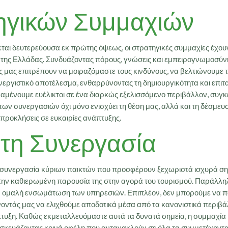
τηγικών Συμμαχιών
εται δευτερεύουσα εκ πρώτης όψεως, οι στρατηγικές συμμαχίες έχουν
 της Ελλάδας. Συνδυάζοντας πόρους, γνώσεις και εμπειρογνωμοσύν
ς μας επιτρέπουν να μοιραζόμαστε τους κινδύνους, να βελτιώνουμε 
νεργιστικό αποτέλεσμα, ενθαρρύνοντας τη δημιουργικότητα και επι
ραμένουμε ευέλικτοι σε ένα διαρκώς εξελισσόμενο περιβάλλον, συ
των συνεργασιών όχι μόνο ενισχύει τη θέση μας, αλλά και τη δέσμευ
προκλήσεις σε ευκαιρίες ανάπτυξης.
στη Συνεργασία
 συνεργασία κύριων παικτών που προσφέρουν ξεχωριστά ισχυρά σημεί
αι την καθιερωμένη παρουσία της στην αγορά του τουρισμού. Παράλληλ
ην ομαλή ενσωμάτωση των υπηρεσιών. Επιπλέον, δεν μπορούμε να π
οντάς μας να ελιχθούμε αποδοτικά μέσα από τα κανονιστικά περιβάλ
τυξη. Καθώς εκμεταλλευόμαστε αυτά τα δυνατά σημεία, η συμμαχία μ
ασκευάζοντας κοινά οφέλη που αντανακλούν σε όλα τα συμμετέχοντα