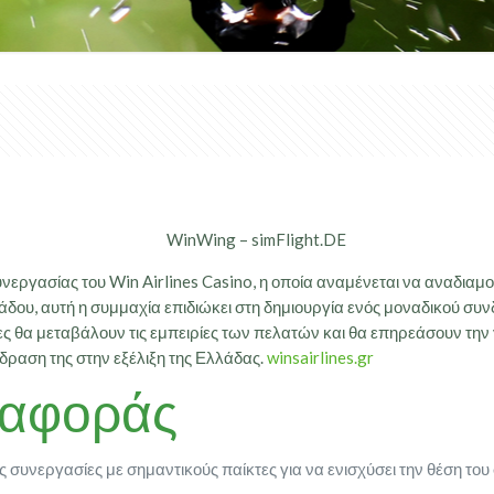
υνεργασίας του Win Airlines Casino, η οποία αναμένεται να αναδια
δου, αυτή η συμμαχία επιδιώκει στη δημιουργία ενός μοναδικού συν
ες θα μεταβάλουν τις εμπειρίες των πελατών και θα επηρεάσουν την 
ίδραση της στην εξέλιξη της Ελλάδας.
winsairlines.gr
ναφοράς
ς συνεργασίες με σημαντικούς παίκτες για να ενισχύσει την θέση του 