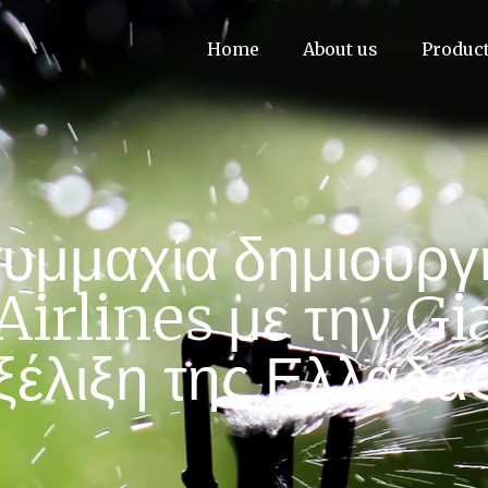
Home
About us
Produc
συμμαχία δημιουργή
Airlines με την Gia
ξέλιξη της Ελλάδα