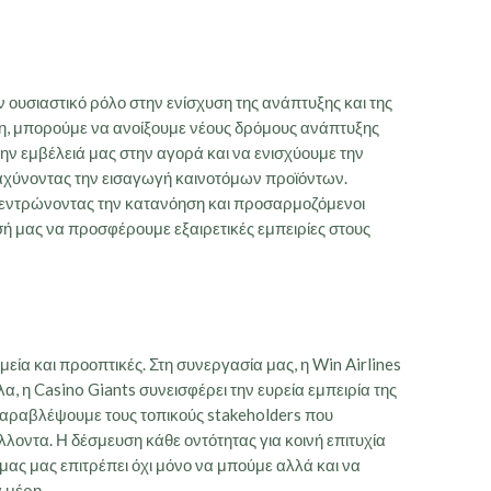
 ουσιαστικό ρόλο στην ενίσχυση της ανάπτυξης και της
η, μπορούμε να ανοίξουμε νέους δρόμους ανάπτυξης
την εμβέλειά μας στην αγορά και να ενισχύουμε την
ταχύνοντας την εισαγωγή καινοτόμων προϊόντων.
γκεντρώνοντας την κατανόηση και προσαρμοζόμενοι
σή μας να προσφέρουμε εξαιρετικές εμπειρίες στους
α και προοπτικές. Στη συνεργασία μας, η Win Airlines
α, η Casino Giants συνεισφέρει την ευρεία εμπειρία της
αραβλέψουμε τους τοπικούς stakeholders που
λοντα. Η δέσμευση κάθε οντότητας για κοινή επιτυχία
ας μας επιτρέπει όχι μόνο να μπούμε αλλά και να
 μέρη.