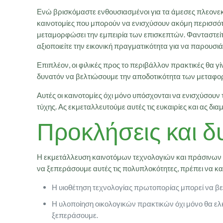
Ενώ βρισκόμαστε ενθουσιασμένοι για τα άμεσες πλεονεκ
καινοτομίες που μπορούν να ενισχύσουν ακόμη περισσότε
μεταμορφώσει την εμπειρία των επισκεπτών. Φανταστείτε 
αξιοποιείτε την εικονική πραγματικότητα για να παρουσ
Επιπλέον, οι φιλικές προς το περιβάλλον πρακτικές θα 
δυνατόν να βελτιώσουμε την αποδοτικότητα των μεταφο
Αυτές οι καινοτομίες όχι μόνο υπόσχονται να ενισχύσου
τύχης. Ας εκμεταλλευτούμε αυτές τις ευκαιρίες και ας 
Προκλήσεις και δ
Η εκμετάλλευση καινοτόμων τεχνολογιών και πράσινων 
να ξεπεράσουμε αυτές τις πολυπλοκότητες, πρέπει να κα
Η υιοθέτηση τεχνολογίας πρωτοπορίας μπορεί να βελ
Η υλοποίηση οικολογικών πρακτικών όχι μόνο θα ελ
ξεπεράσουμε.