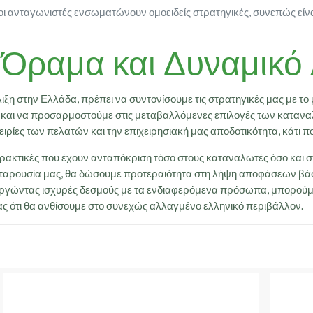
ι ανταγωνιστές ενσωματώνουν ομοειδείς στρατηγικές, συνεπώς είνα
Όραμα και Δυναμικό
ιξη στην Ελλάδα, πρέπει να συντονίσουμε τις στρατηγικές μας με τ
 και να προσαρμοστούμε στις μεταβαλλόμενες επιλογές των κατανα
ιρίες των πελατών και την επιχειρησιακή μας αποδοτικότητα, κάτι π
ακτικές που έχουν ανταπόκριση τόσο στους καταναλωτές όσο και στι
ν παρουσία μας, θα δώσουμε προτεραιότητα στη λήψη αποφάσεων βάσ
εργώντας ισχυρές δεσμούς με τα ενδιαφερόμενα πρόσωπα, μπορούμ
ας ότι θα ανθίσουμε στο συνεχώς αλλαγμένο ελληνικό περιβάλλον.