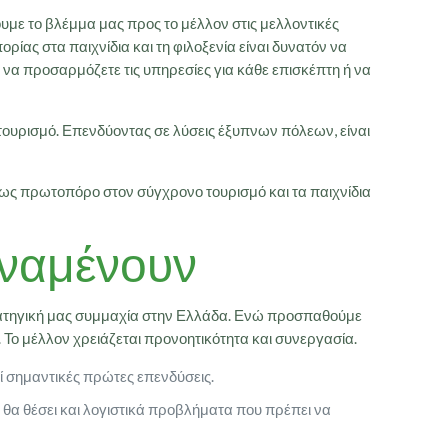
με το βλέμμα μας προς το μέλλον στις μελλοντικές
ας στα παιχνίδια και τη φιλοξενία είναι δυνατόν να
 να προσαρμόζετε τις υπηρεσίες για κάθε επισκέπτη ή να
 τουρισμό. Επενδύοντας σε λύσεις έξυπνων πόλεων, είναι
α ως πρωτοπόρο στον σύγχρονο τουρισμό και τα παιχνίδια
αναμένουν
τρατηγική μας συμμαχία στην Ελλάδα. Ενώ προσπαθούμε
 Το μέλλον χρειάζεται προνοητικότητα και συνεργασία.
ί σημαντικές πρώτες επενδύσεις.
θα θέσει και λογιστικά προβλήματα που πρέπει να