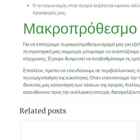
Ο ανταγωνισμός στην αγορά αυξάνεται εφόσον άλλο
προσφορές μας.
Μακροπρόθεσμο 
Για να επιτύχουμε το μακροπρόθεσμο όραμά μας για εξέλ
τη στρατηγική μας συμμαχία, μπορούμε να αναπτύξουμε
σύγχρονες. Έχουμε δεσμευτεί να αναβαθμίσουμε τις εμπε
Επιπλέον, πρέπει να επενδύσουμε σε περιβαλλοντικές πρ
τη ενεργοποίηση της κοινότητας. Όταν επεκτείνουμε τη
δίνοντάς μας κατανόηση των τάσεων της αγοράς. Καλλι
κατευθύνουν προς την συλλογική επιτυχία, διασφαλίζοντ
Related posts