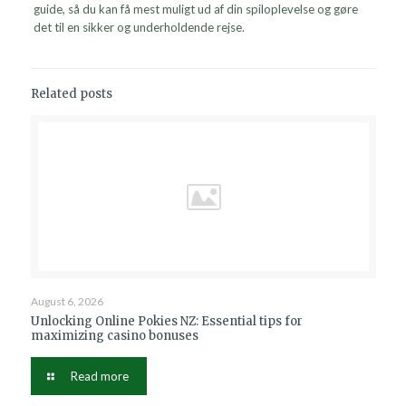
guide, så du kan få mest muligt ud af din spiloplevelse og gøre
det til en sikker og underholdende rejse.
Related posts
August 6, 2026
Unlocking Online Pokies NZ: Essential tips for
maximizing casino bonuses
Read more