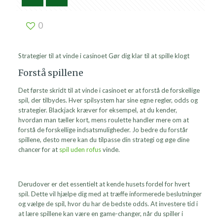
0
Strategier til at vinde i casinoet Gør dig klar til at spille klogt
Forstå spillene
Det første skridt til at vinde i casinoet er at forstå de forskellige
spil, der tilbydes. Hver spilsystem har sine egne regler, odds og
strategier. Blackjack kræver for eksempel, at du kender,
hvordan man tæller kort, mens roulette handler mere om at
forstå de forskellige indsatsmuligheder. Jo bedre du forstår
spillene, desto mere kan du tilpasse din strategi og øge dine
chancer for at
spil uden rofus
vinde.
Derudover er det essentielt at kende husets fordel for hvert
spil. Dette vil hjælpe dig med at træffe informerede beslutninger
og vælge de spil, hvor du har de bedste odds. At investere tid i
at lære spillene kan være en game-changer, når du spiller i