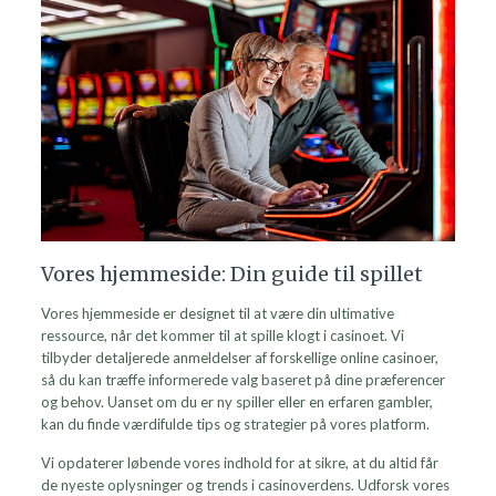
Vores hjemmeside: Din guide til spillet
Vores hjemmeside er designet til at være din ultimative
ressource, når det kommer til at spille klogt i casinoet. Vi
tilbyder detaljerede anmeldelser af forskellige online casinoer,
så du kan træffe informerede valg baseret på dine præferencer
og behov. Uanset om du er ny spiller eller en erfaren gambler,
kan du finde værdifulde tips og strategier på vores platform.
Vi opdaterer løbende vores indhold for at sikre, at du altid får
de nyeste oplysninger og trends i casinoverdens. Udforsk vores