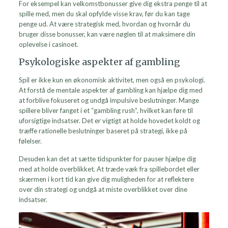
For eksempel kan velkomstbonusser give dig ekstra penge til at
spille med, men du skal opfylde visse krav, før du kan tage
penge ud. At være strategisk med, hvordan og hvornår du
bruger disse bonusser, kan være nøglen til at maksimere din
oplevelse i casinoet.
Psykologiske aspekter af gambling
Spil er ikke kun en økonomisk aktivitet, men også en psykologi.
At forstå de mentale aspekter af gambling kan hjælpe dig med
at forblive fokuseret og undgå impulsive beslutninger. Mange
spillere bliver fanget i et “gambling rush”, hvilket kan føre til
uforsigtige indsatser. Det er vigtigt at holde hovedet koldt og
træffe rationelle beslutninger baseret på strategi, ikke på
følelser.
Desuden kan det at sætte tidspunkter for pauser hjælpe dig
med at holde overblikket. At træde væk fra spillebordet eller
skærmen i kort tid kan give dig muligheden for at reflektere
over din strategi og undgå at miste overblikket over dine
indsatser.