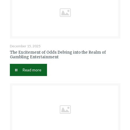
December 15, 2025
The Excitement of Odds Delving into the Realm of
Gambling Entertainment
Read more