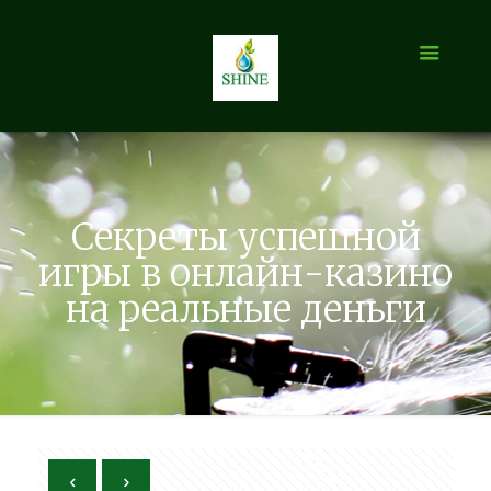
Секреты успешной
игры в онлайн-казино
на реальные деньги