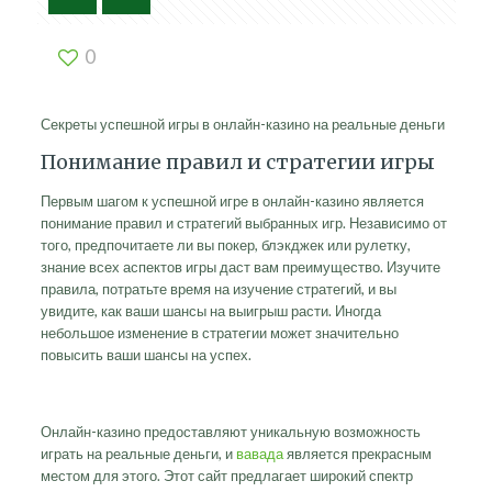
0
Секреты успешной игры в онлайн-казино на реальные деньги
Понимание правил и стратегии игры
Первым шагом к успешной игре в онлайн-казино является
понимание правил и стратегий выбранных игр. Независимо от
того, предпочитаете ли вы покер, блэкджек или рулетку,
знание всех аспектов игры даст вам преимущество. Изучите
правила, потратьте время на изучение стратегий, и вы
увидите, как ваши шансы на выигрыш расти. Иногда
небольшое изменение в стратегии может значительно
повысить ваши шансы на успех.
Онлайн-казино предоставляют уникальную возможность
играть на реальные деньги, и
вавада
является прекрасным
местом для этого. Этот сайт предлагает широкий спектр