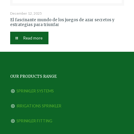
December 12, 2025
El fascinante mundo de los juegos de azar secretos y
estrategias para triunfar
Read more
OUR PRODUCTS RANGE
SPRINKLER SYSTEMS
IRRIGATIONS SPRINKLER
SPRINKLER FITTING