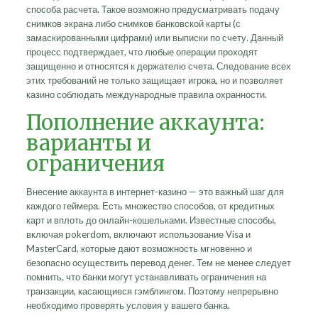
способа расчета. Такое возможно предусматривать подачу
снимков экрана либо снимков банковской карты (с
замаскированными цифрами) или выписки по счету. Данный
процесс подтверждает, что любые операции проходят
защищенно и относятся к держателю счета. Следование всех
этих требований не только защищает игрока, но и позволяет
казино соблюдать международные правила охранности.
Пополнение аккаунта:
варианты и
ограничения
Внесение аккаунта в интернет-казино — это важный шаг для
каждого геймера. Есть множество способов, от кредитных
карт и вплоть до онлайн-кошельками. Известные способы,
включая pokerdom, включают использование Visa и
MasterCard, которые дают возможность мгновенно и
безопасно осуществить перевод денег. Тем не менее следует
помнить, что банки могут устанавливать ограничения на
транзакции, касающиеся гэмблингом. Поэтому непрерывно
необходимо проверять условия у вашего банка.