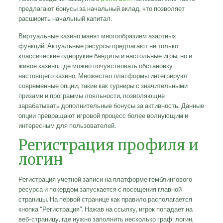
предлагают бонусы за начальный вклад, что позволяет
расширить начальный капитал.
Виртуальные казино манят многообразием азартных
функций. Актуальные ресурсы предлагают не только
классические однорукие бандиты и настольные игры, но и
живое казино, где можно почувствовать обстановку
настоящего казино. Множество платформы интегрируют
современные опции, такие как турниры с значительными
призами и программы лояльности, позволяющие
зарабатывать дополнительные бонусы за активность. Данные
опции превращают игровой процесс более волнующим и
интересным для пользователей.
Регистрация профиля и
логин
Регистрация учетной записи на платформе гемблингового
ресурса и покердом запускается с посещения главной
страницы. На первой странице как правило располагается
кнопка “Регистрация”. Нажав на ссылку, игрок попадает на
веб-страницу, где нужно заполнить несколько граф: логин,