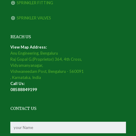
SPRINKLER FITTING
SPRINKLER VALVES
REACH US
View Map Address:
Anu Engineering, Bengaluru
Raj Gopal G.(Proprietor) 364, 4th Cross,
Vidyamanyanagar,
Vishwaneedam Post, Bengaluru - 560091
, Karnataka, India
Call Us:
08588849199
CONTACT US