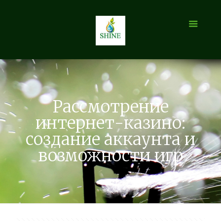
Рассмотрение
интернет-казино:
создание аккаунта и
возможности игр