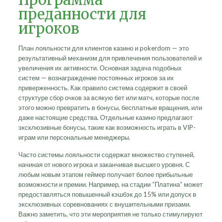
преданности для
игроков
План лояльности для клиентов казино и pokerdom — это
результативный механизм для привлечения пользователей и
увеличения их активности. Основная задача подобных
систем — вознаграждение постоянных игроков за их
приверженность. Как правило система содержит в своей
структуре сбор очков за всякую бет или матч, которые после
этого можно превратить в бонусы, бесплатные вращения, или
даже настоящие средства. Отдельные казино предлагают
эксклюзивные бонусы, такие как возможность играть в VIP-
играм или персональные менеджеры.
Часто системы лояльности содержат множество ступеней,
начиная от нового игрока и заканчивая высшего уровня. С
любым новым этапом геймер получает более прибыльные
возможности и премии. Например, на стадии “Платина” может
предоставляться повышенный кэшбэк до 15% или допуск в
эксклюзивных соревнованиях с внушительными призами.
Важно заметить, что эти мероприятия не только стимулируют