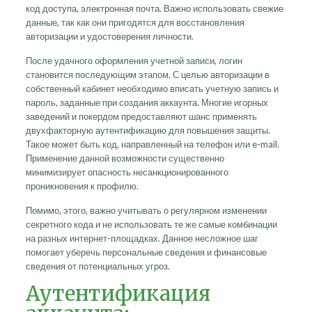
код доступа, электронная почта. Важно использовать свежие
данные, так как они пригодятся для восстановления
авторизации и удостоверения личности.
После удачного оформления учетной записи, логин
становится последующим этапом. С целью авторизации в
собственный кабинет необходимо вписать учетную запись и
пароль, заданные при создания аккаунта. Многие игорных
заведений и покердом предоставляют шанс применять
двухфакторную аутентификацию для повышения защиты.
Такое может быть код, направленный на телефон или e-mail.
Применение данной возможности существенно
минимизирует опасность несанкционированного
проникновения к профилю.
Помимо, этого, важно учитывать о регулярном изменении
секретного кода и не использовать те же самые комбинации
на разных интернет-площадках. Данное несложное шаг
помогает уберечь персональные сведения и финансовые
сведения от потенциальных угроз.
Аутентификация