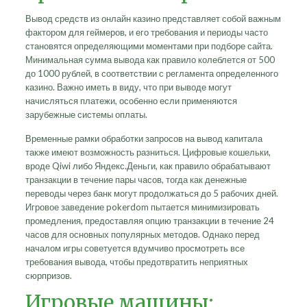
Вывод средств из онлайн казино представляет собой важным
фактором для геймеров, и его требования и периоды часто
становятся определяющими моментами при подборе сайта.
Минимальная сумма вывода как правило колеблется от 500
до 1000 рублей, в соответствии с регламента определенного
казино. Важно иметь в виду, что при выводе могут
начисляться платежи, особенно если применяются
зарубежные системы оплаты.
Временные рамки обработки запросов на вывод капитала
также имеют возможность разниться. Цифровые кошельки,
вроде Qiwi либо Яндекс.Деньги, как правило обрабатывают
транзакции в течение пары часов, тогда как денежные
переводы через банк могут продолжаться до 5 рабочих дней.
Игровое заведение pokerdom пытается минимизировать
промедления, предоставляя опцию транзакции в течение 24
часов для основных популярных методов. Однако перед
началом игры советуется вдумчиво просмотреть все
требования вывода, чтобы предотвратить неприятных
сюрпризов.
Игровые машины: