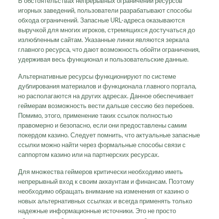
В обстоятельствах непрерывных ограничений ресурсов
игорных заведений, пользователи разрабатывают способы
обхода ограничений. Запасные URL-адреса оказываются
выручкой для многих игроков, стремящихся достучаться до
излюбленным сайтам. Указанные линки являются зеркала
главного ресурса, что дают возможность обойти ограничения,
удерживая весь функционал и пользовательские данные.
Альтернативные ресурсы функционируют по системе
дублирования материалов и функционала главного портала,
но располагаются на других адресах. Данное обеспечивает
геймерам возможность вести дальше сессию без перебоев.
Помимо, этого, применение таких ссылок полностью
правомерно и безопасно, если они предоставлены самим
покердом казино. Следует помнить, что актуальные запасные
ссылки можно найти через формальные способы связи с
саппортом казино или на партнерских ресурсах.
Для множества геймеров критически необходимо иметь
непрерывный вход к своим аккаунтам и финансам. Поэтому
необходимо обращать внимание на изменения от казино о
новых альтернативных ссылках и всегда применять только
надежные информационные источники. Это не просто