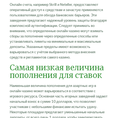
Онлайн счета, например Skrill и Neteller, предоставляют
оперативный доступ к средствам и зачастую применяются
пользователями для обхода банковских барьеров. Эти
заведения предлагают надежный уровень защиты благодаря
комплексной аутентификации. Следует принимать во
внимание, что определенные онлайн-казино могут взимать
сборы за пополнение через определенные способы или
устанавливать лимиты на минимальные и максимальные
депозиты. Указанные пределы имеют возможность
варьироваться с учётом выбранного метода внесения
средств и регламентов самого казино.
Самая низкая величина
пополнения для ставок
Наименьшая величина пополнения для азартных игр в
онлайн-казино может варьироваться в соответствии с
игрового ресурса. Основная часть игорных заведений задают
начальный взнос в сумме 10 долларов, что позволяет
участникам с небольшими финансами испытать удачу.
Некоторые площадки предлагают уменьшенные начальные
депозиты, от всего лишь 1 доллара, чтобы заинтересовать