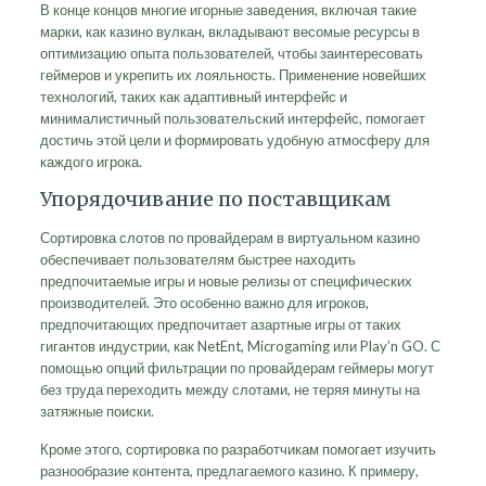
В конце концов многие игорные заведения, включая такие
марки, как казино вулкан, вкладывают весомые ресурсы в
оптимизацию опыта пользователей, чтобы заинтересовать
геймеров и укрепить их лояльность. Применение новейших
технологий, таких как адаптивный интерфейс и
минималистичный пользовательский интерфейс, помогает
достичь этой цели и формировать удобную атмосферу для
каждого игрока.
Упорядочивание по поставщикам
Сортировка слотов по провайдерам в виртуальном казино
обеспечивает пользователям быстрее находить
предпочитаемые игры и новые релизы от специфических
производителей. Это особенно важно для игроков,
предпочитающих предпочитает азартные игры от таких
гигантов индустрии, как NetEnt, Microgaming или Play’n GO. С
помощью опций фильтрации по провайдерам геймеры могут
без труда переходить между слотами, не теряя минуты на
затяжные поиски.
Кроме этого, сортировка по разработчикам помогает изучить
разнообразие контента, предлагаемого казино. К примеру,