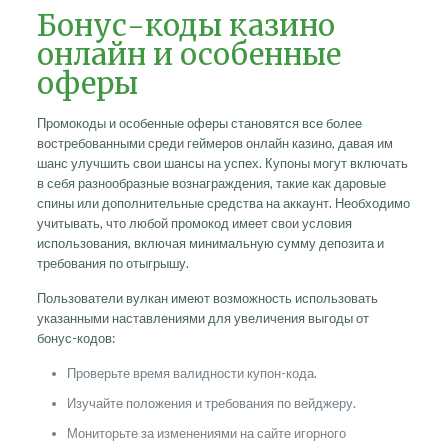
Бонус-коды казино
онлайн и особенные
оферы
Промокоды и особенные оферы становятся все более
востребованными среди геймеров онлайн казино, давая им
шанс улучшить свои шансы на успех. Купоны могут включать
в себя разнообразные вознаграждения, такие как даровые
спины или дополнительные средства на аккаунт. Необходимо
учитывать, что любой промокод имеет свои условия
использования, включая минимальную сумму депозита и
требования по отыгрышу.
Пользователи вулкан имеют возможность использовать
указанными наставлениями для увеличения выгоды от
бонус-кодов:
Проверьте время валидности купон-кода.
Изучайте положения и требования по вейджеру.
Мониторьте за изменениями на сайте игорного