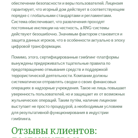
обеспечении безопасности и веры пользователей. Лицензия
гарантирует, что игорный дом действует в соответствующем
порядке с глобальными стандартами и регламентами.
Система обеспечивает, что развлечения проходят
постоянные инспекции на честность, а RNG-системы
действуют безошибочно. Значимым фактором становится и
защита данных игроков, что в особенности актуально в эпоху
цифровой трансформации.
Помимо, этого, сертифицированные гэмблинг-платформы
вынуждены придерживаться тщательные правила по
предотвращению отмывания средств и поддержкой
террористической деятельности. Компании должны
систематически отправлять сводки о своих финансовых
операциях в надзорные учреждения. Такое не лишь повышает
уверенность пользователей, но и защищает их от возможных
жульнических операций. Таким путём, наличие лицензии
выступает не просто процедурой, а необходимым условием
для результативной функционирования в индустрии
гэмблинга.
Отзывы клиентов: