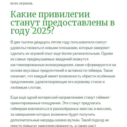
всех игроков.
Какие привилегии
станут предоставлены в
году 2025?
В две тысячи двадцать пятом году пользователи смогут
удовольствоваться новыми плюшками, которые заверяют
сделать их игровой опыт еще более увлекательным. Одним
из самых предвкушаемых введений окажутся
кастомизированные вознаграждения, какие сформируются на
основе вкусовых предпочтений и активности геймера. Такое
означает, что каждый имеет возможность обрести особенные
предложения, удовлетворяющие его игровому стилю и
любимым слотам.
Еще ещё одной интересной направлением станут гейминг-
ориентированные поощрения. Эти станут предлагать
геймерам вовлекаться в разнообразных квестах и миссиях,
за завершение которых возможно будет получить
дополнительные награды казино вулкан. Такой подход не
просто повысит заинтересованность, а также даст