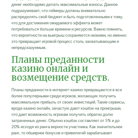
денег необходимо делать максимальные взносы. Данное
подразумевает, что геймеры должны внимательно
распределять свой бюджет и быть подготовленными к тому,
что для достижения ожидаемого эффекта может
потребоваться больше времени и ресурсов. Важно помнить,
что вероятности на выигрыш сохраняются низкими, но именно
это превращает игровой процесс столь захватывающим и
непредсказуемым.
Планы преданности
казино онлайн и
возмещение средств.
Планы преданности в интернет-казино превращаются в все
более популярными среди игроков, желающих получить
максимальную прибыль от своих инвестиций. Такие сервисы,
вроде казино онлайн, зачастую дают кэшбэк на проигрыши,
что дает возможность игрокам получить обратно долю
затраченных денег. Обычно кэшбэк составляет от 5% и до
20% исходя из ранга верности участника. Как значительнее
ранг, то обширнее бонусов и привилегий зарабатывает