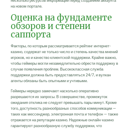
несколько ресурсов информации перед созданием аккаунта
на новом портале.
Оценка на фундаменте
обзоров и степени
саппорта
Факторы, по которым рассматривается рейтинг интернет-
казино, содержат не только число и степень качества мнений
игроков, но и качество клиентской поддержки. Крайне важно,
чтобы геймеры могли незамедлительно обрести поддержку в
случае появления проблем. Высококлассная служба
поддержки должна быть предоставляться 24/7, и вулкан
агенты обязаны быть опытными и учтивыми.
Геймеры нередко замечают насколько оперативно
разрешаются их запросы. В совершенстве, промежуток
ожидания отклика не следует превышать пары минут. Кроме
того, доступность разнообразных способов коммуникации —
таких как мессенджер, электронная почта и телефон — также
отражается на репутации казино. Надежные онлайн-казино
гарантируют разнообразную службу поддержки, что