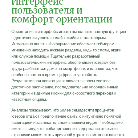
Интерфейс
пользователя и
комфорт ориентации
Ориентация и интерфейс игрока выполняют важную функцию
в достижении успеха онлайн гэмблинг-платформы.
Интуитивно понятный оформление облегчает геймерам
мгновенно находить нужные разделы, будь то слоты, акции
или служба помощи. Тщательно разработанный
пользовательский интерфейс обеспечивает юзерам без
труда разбираться даже на смартфонах и планшетах, что
особенно важно в время цифровых устройств.
Результативная навигация включает в своем составе
доступное расписание, последовательно упорядоченные
категории и видимые иконки для скоростного перехода к
известным опциям.
Анализы показывают, что более семидесяти процентов
юзеров отдают предпочтение сайты с интуитивно понятной
навигацией и завлекательным внешним видом. Необходимо
иметь в виду, что любая мгновение задержания открытия
странички может стать причиной утрате возможного клиента.