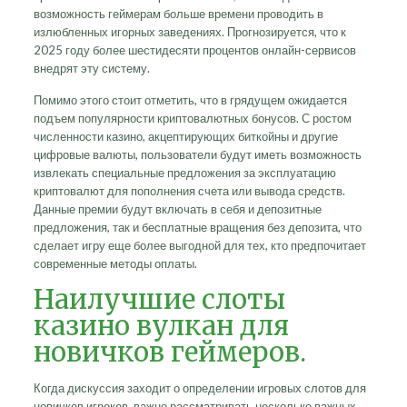
возможность геймерам больше времени проводить в
излюбленных игорных заведениях. Прогнозируется, что к
2025 году более шестидесяти процентов онлайн-сервисов
внедрят эту систему.
Помимо этого стоит отметить, что в грядущем ожидается
подъем популярности криптовалютных бонусов. С ростом
численности казино, акцептирующих биткойны и другие
цифровые валюты, пользователи будут иметь возможность
извлекать специальные предложения за эксплуатацию
криптовалют для пополнения счета или вывода средств.
Данные премии будут включать в себя и депозитные
предложения, так и бесплатные вращения без депозита, что
сделает игру еще более выгодной для тех, кто предпочитает
современные методы оплаты.
Наилучшие слоты
казино вулкан для
новичков геймеров.
Когда дискуссия заходит о определении игровых слотов для
новичков игроков, важно рассматривать несколько важных