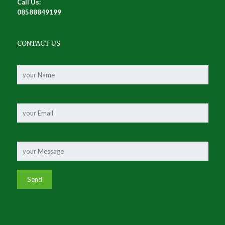
Call Us:
08588849199
CONTACT US