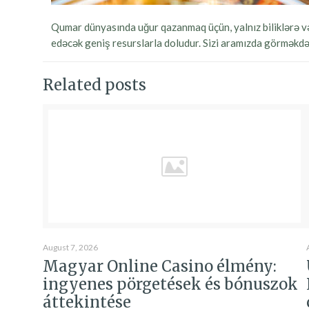
Qumar dünyasında uğur qazanmaq üçün, yalnız biliklərə və
edəcək geniş resurslarla doludur. Sizi aramızda görməkd
Related posts
August 7, 2026
Magyar Online Casino élmény:
ingyenes pörgetések és bónuszok
áttekintése