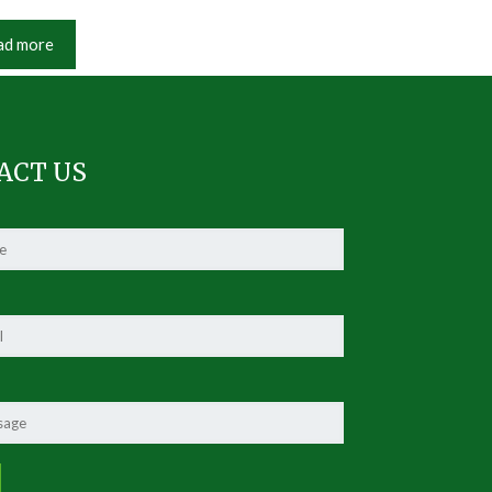
ad more
ACT US