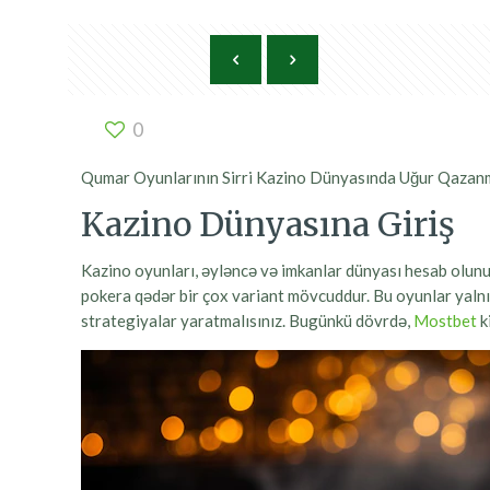
0
Qumar Oyunlarının Sirri Kazino Dünyasında Uğur Qazan
Kazino Dünyasına Giriş
Kazino oyunları, əyləncə və imkanlar dünyası hesab olunur
pokera qədər bir çox variant mövcuddur. Bu oyunlar yalnı
strategiyalar yaratmalısınız. Bugünkü dövrdə,
Mostbet
k