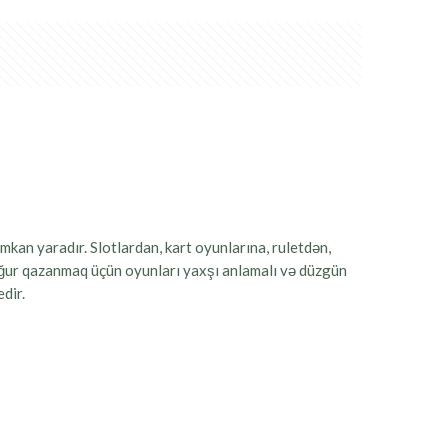
mkan yaradır. Slotlardan, kart oyunlarına, ruletdən,
 Uğur qazanmaq üçün oyunları yaxşı anlamalı və düzgün
dir.