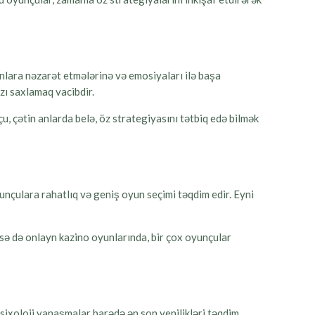
onlara nəzarət etmələrinə və emosiyaları ilə başa
zı saxlamaq vacibdir.
, çətin anlarda belə, öz strategiyasını tətbiq edə bilmək
unçulara rahatlıq və geniş oyun seçimi təqdim edir. Eyni
rsə də onlayn kazino oyunlarında, bir çox oyunçular
psixoloji yanaşmalar barədə ən son yenilikləri təqdim