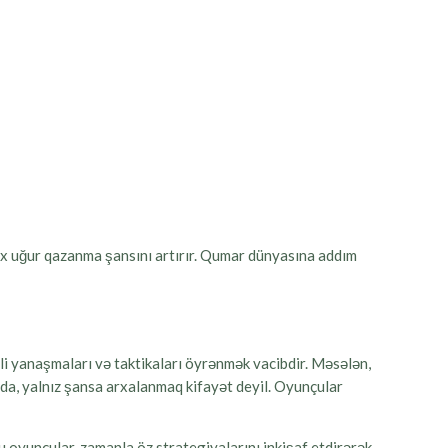
ox uğur qazanma şansını artırır. Qumar dünyasına addım
i yanaşmaları və taktikaları öyrənmək vacibdir. Məsələn,
 da, yalnız şansa arxalanmaq kifayət deyil. Oyunçular
u oyunçular, zamanla öz strategiyalarını inkişaf etdirərək