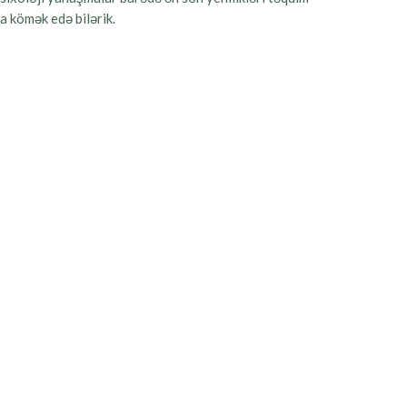
a kömək edə bilərik.