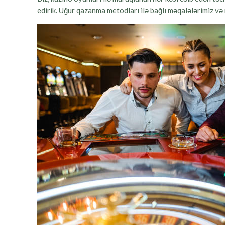
edirik. Uğur qazanma metodları ilə bağlı məqalələrimiz və