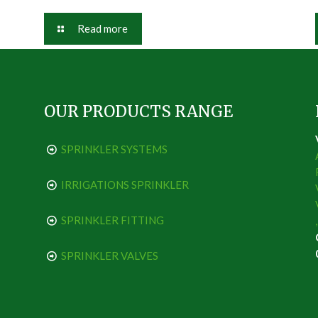
Read more
OUR PRODUCTS RANGE
SPRINKLER SYSTEMS
IRRIGATIONS SPRINKLER
SPRINKLER FITTING
SPRINKLER VALVES