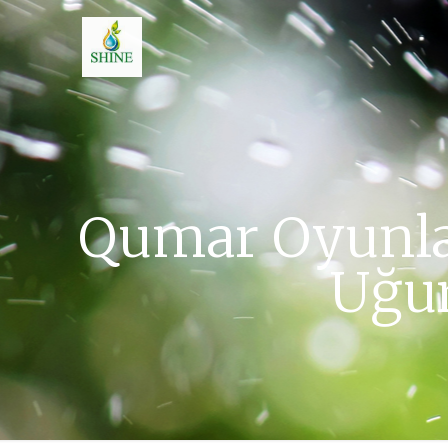
Qumar Oyunlar
Uğu