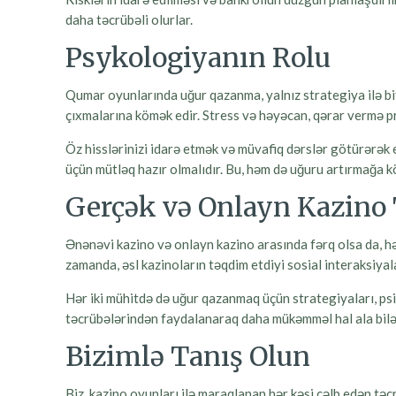
daha təcrübəli olurlar.
Psykologiyanın Rolu
Qumar oyunlarında uğur qazanma, yalnız strategiya ilə bit
çıxmalarına kömək edir. Stress və həyəcan, qərar vermə pr
Öz hisslərinizi idarə etmək və müvafiq dərslər götürərək 
üçün mütləq hazır olmalıdır. Bu, həm də uğuru artırmağa k
Gerçək və Onlayn Kazino 
Ənənəvi kazino və onlayn kazino arasında fərq olsa da, hə
zamanda, əsl kazinoların təqdim etdiyi sosial interaksiyal
Hər iki mühitdə də uğur qazanmaq üçün strategiyaları, psi
təcrübələrindən faydalanaraq daha mükəmməl hal ala bilə
Bizimlə Tanış Olun
Biz, kazino oyunları ilə maraqlanan hər kəsi cəlb edən tə