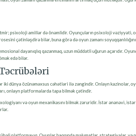
mir; psixoloji amillər də önəmlidir. Oyunçuların psixoloji vəziyyəti, 
osesini çətinləşdirə bilər, buna görə də oyun zamanı soyuqqanlılığını
emosional dayanıqlıq qazanmaq, uzun müddətli uğurun açarıdır. Oyunçu
ömək edə bilər.
Təcrübələri
r iki dünya özünəməxsus cəhətləri ilə zəngindir. Onlayn kazinolar, oy
arı, onlayn platformalarda tapa bilmək çətindir.
xologiyanı və oyun mexanikasını bilmək zəruridir. İstər ənənəvi, istə
rlər.
crübəli platformayıq. Oyunlar haqqında məlumatlar, strategiyalar, və 