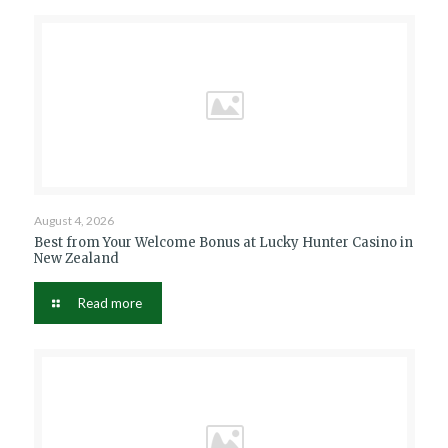
August 4, 2026
Best from Your Welcome Bonus at Lucky Hunter Casino in
New Zealand
Read more