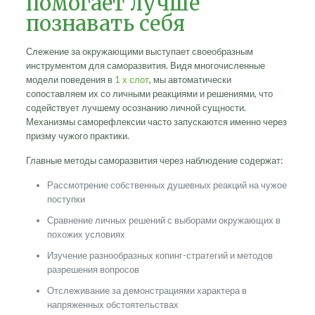
помогает лучше
познавать себя
Слежение за окружающими выступает своеобразным
инструментом для саморазвития. Видя многочисленные
модели поведения в
1 х слот
, мы автоматически
сопоставляем их со личными реакциями и решениями, что
содействует лучшему осознанию личной сущности.
Механизмы саморефлексии часто запускаются именно через
призму чужого практики.
Главные методы саморазвития через наблюдение содержат:
Рассмотрение собственных душевных реакций на чужое
поступки
Сравнение личных решений с выборами окружающих в
похожих условиях
Изучение разнообразных копинг-стратегий и методов
разрешения вопросов
Отслеживание за демонстрациями характера в
напряженных обстоятельствах