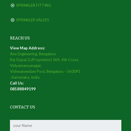
SPRINKLER FITTING
SPRINKLER VALVES
REACH US
View Map Address:
Anu Engineering, Bengaluru
Raj Gopal G.(Proprietor) 364, 4th Cross,
Vidyamanyanagar,
Vishwaneedam Post, Bengaluru - 560091
, Karnataka, India
Call Us:
08588849199
CONTACT US