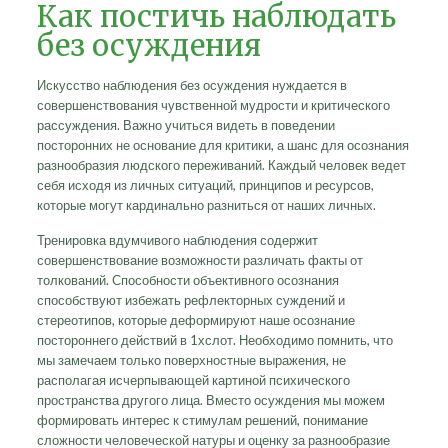
Как постичь наблюдать
без осуждения
Искусство наблюдения без осуждения нуждается в
совершенствования чувственной мудрости и критического
рассуждения. Важно учиться видеть в поведении
посторонних не основание для критики, а шанс для осознания
разнообразия людского переживаний. Каждый человек ведет
себя исходя из личных ситуаций, принципов и ресурсов,
которые могут кардинально разниться от наших личных.
Тренировка вдумчивого наблюдения содержит
совершенствование возможности различать факты от
толкований. Способности объективного осознания
способствуют избежать рефлекторных суждений и
стереотипов, которые деформируют наше осознание
постороннего действий в 1хслот. Необходимо помнить, что
мы замечаем только поверхностные выражения, не
располагая исчерпывающей картиной психического
пространства другого лица. Вместо осуждения мы можем
формировать интерес к стимулам решений, понимание
сложности человеческой натуры и оценку за разнообразие