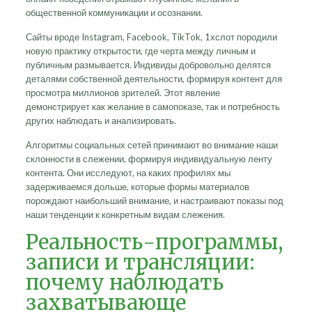
общественной коммуникации и осознании.
Сайты вроде Instagram, Facebook, TikTok, 1хслот породили
новую практику открытости, где черта между личным и
публичным размывается. Индивиды добровольно делятся
деталями собственной деятельности, формируя контент для
просмотра миллионов зрителей. Этот явление
демонстрирует как желание в самопоказе, так и потребность
других наблюдать и анализировать.
Алгоритмы социальных сетей принимают во внимание наши
склонности в слежении, формируя индивидуальную ленту
контента. Они исследуют, на каких профилях мы
задерживаемся дольше, которые формы материалов
порождают наибольший внимание, и настраивают показы под
наши тенденции к конкретным видам слежения.
Реальность-программы,
записи и трансляции:
почему наблюдать
захватывающе