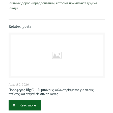
личных дорог и предпочтений, которые принимают другие
люди.
Related posts
August 5, 2026
Προσφορές BigClash μπόνους καλωσορίσματος για νέους
παίκτες και ασφαλείς συναλλαγές
Read more