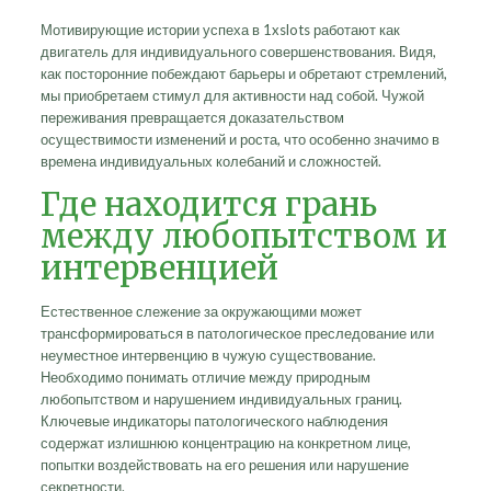
Мотивирующие истории успеха в 1xslots работают как
двигатель для индивидуального совершенствования. Видя,
как посторонние побеждают барьеры и обретают стремлений,
мы приобретаем стимул для активности над собой. Чужой
переживания превращается доказательством
осуществимости изменений и роста, что особенно значимо в
времена индивидуальных колебаний и сложностей.
Где находится грань
между любопытством и
интервенцией
Естественное слежение за окружающими может
трансформироваться в патологическое преследование или
неуместное интервенцию в чужую существование.
Необходимо понимать отличие между природным
любопытством и нарушением индивидуальных границ.
Ключевые индикаторы патологического наблюдения
содержат излишнюю концентрацию на конкретном лице,
попытки воздействовать на его решения или нарушение
секретности.