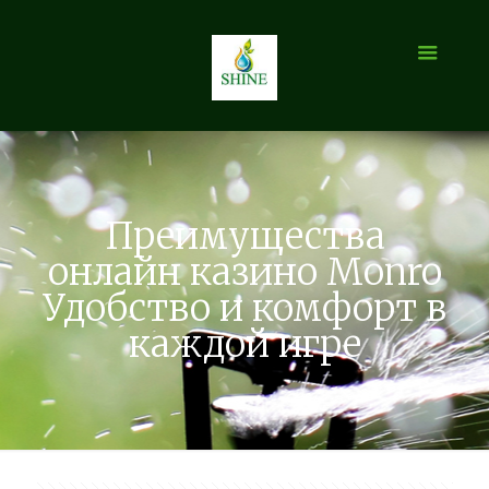
Преимущества
онлайн казино Monro
Удобство и комфорт в
каждой игре