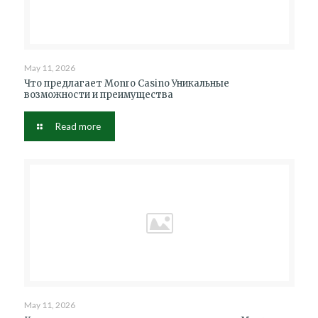
May 11, 2026
Что предлагает Monro Casino Уникальные
возможности и преимущества
Read more
May 11, 2026