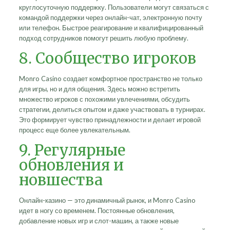
круглосуточную поддержку. Пользователи могут связаться с
командой поддержки через онлайн-чат, электронную почту
или телефон. Быстрое реагирование и квалифицированный
подход сотрудников помогут решить любую проблему.
8. Сообщество игроков
Monro Casino создает комфортное пространство не только
для игры, но и для общения. Здесь можно встретить
множество игроков с похожими увлечениями, обсудить
стратегии, делиться опытом и даже участвовать в турнирах.
Это формирует чувство принадлежности и делает игровой
процесс еще более увлекательным.
9. Регулярные
обновления и
новшества
Онлайн-казино — это динамичный рынок, и Monro Casino
идет в ногу со временем. Постоянные обновления,
добавление новых игр и слот-машин, а также новые