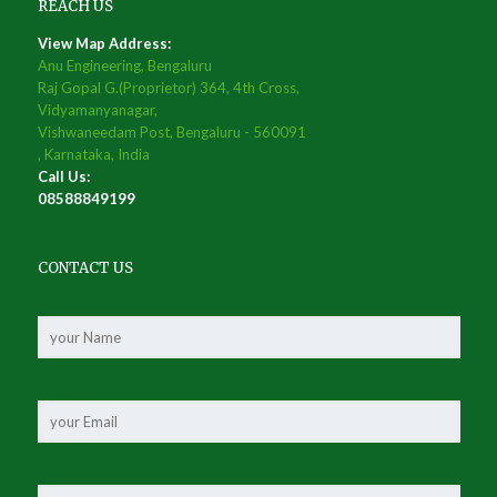
REACH US
View Map Address:
Anu Engineering, Bengaluru
Raj Gopal G.(Proprietor) 364, 4th Cross,
Vidyamanyanagar,
Vishwaneedam Post, Bengaluru - 560091
, Karnataka, India
Call Us:
08588849199
CONTACT US