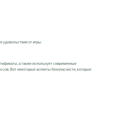
е удовольствия от игры.
ртификаты, а также использует современные
ссов. Вот некоторые аспекты безопасности, которые