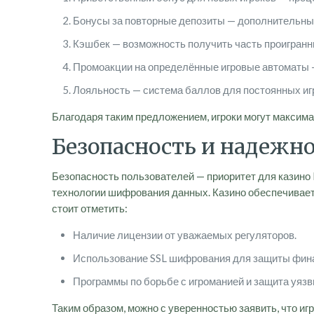
Бонусы за повторные депозиты — дополнительны
Кэшбек — возможность получить часть проигранн
Промоакции на определённые игровые автоматы
Лояльность — система баллов для постоянных иг
Благодаря таким предложением, игроки могут максим
Безопасность и надежно
Безопасность пользователей — приоритет для казино 
технологии шифрования данных. Казино обеспечивает
стоит отметить:
Наличие лицензии от уважаемых регуляторов.
Использование SSL шифрования для защиты фина
Программы по борьбе с игроманией и защита уязв
Таким образом, можно с уверенностью заявить, что игр