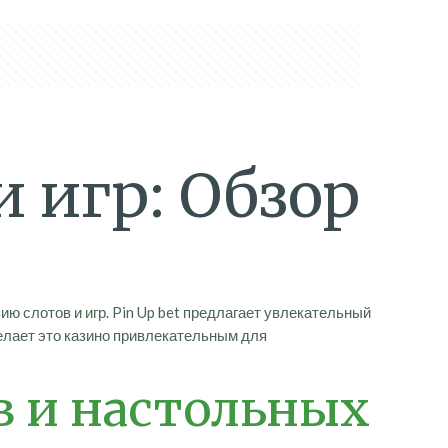
 игр: Обзор
ию слотов и игр. Pin Up bet предлагает увлекательный
елает это казино привлекательным для
в и настольных