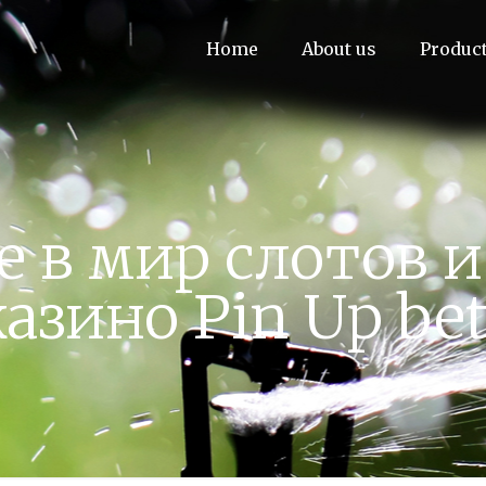
Home
About us
Produc
 в мир слотов и
казино Pin Up be