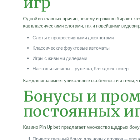
игр
Одной из главных причин, почему игроки выбирают ка
как классическими слотами, так и новейшими видеоигр
Слоты с прогрессивными джекпотами
Классические фруктовые автоматы
Игры с живыми дилерами
Настольные игры – рулетка, блэкджек, покер
Каждая игра имеет уникальные особенности и темы, чт
Бонусы и пром
постоянных и
Казино Pin Up bet предлагает множество щедрых бону
Приветственный бонус для новых игроков — проце