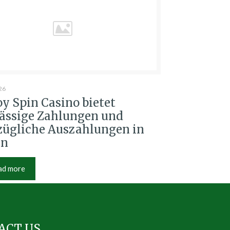
26
y Spin Casino bietet
lässige Zahlungen und
zügliche Auszahlungen in
en
ad more
ACT US