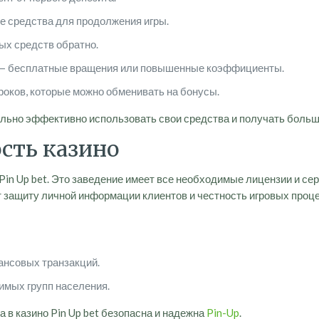
е средства для продолжения игры.
ых средств обратно.
 — бесплатные вращения или повышенные коэффициенты.
роков, которые можно обменивать на бонусы.
ально эффективно использовать свои средства и получать больш
сть казино
Pin Up bet. Это заведение имеет все необходимые лицензии и се
 защиту личной информации клиентов и честность игровых проце
нсовых транзакций.
имых групп населения.
а в казино Pin Up bet безопасна и надежна
Pin-Up
.