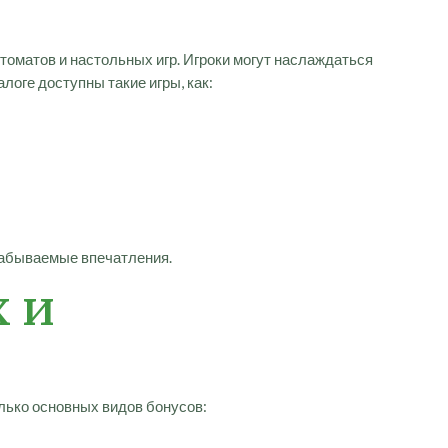
томатов и настольных игр. Игроки могут наслаждаться
логе доступны такие игры, как:
езабываемые впечатления.
 и
лько основных видов бонусов: