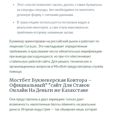
Этот способ позволяет начать делать ставки буквально
за секунды секунды, без необходимости заполнять
длинную форму с личными данными.
В трансляциях используется потоковое видео в
реальном некоторое, а сам этапа максимально
приближен второму наземным залам.
Букмекер ориентирован на российский рынок и работает по
лицензии Curaçao. Это накладывает определённые
требования, в красовании числе обязательную верификацию
при выводе расходующихся, но при что обеспечивает
стабильную работой сайта. Для решать технических и
организационных вопросов в Mostbet предусмотрена служба
помощи.
Мостбет Букмекерская Контора –
Официальный” “сайт Для Ставок
Онлайн На Деньги же Казахстане
Она представлена а двух вариациях только дает
возможность накопленные баллы обменять на реальные
деньги. Игорная индустрия — так обширная ниша, которая