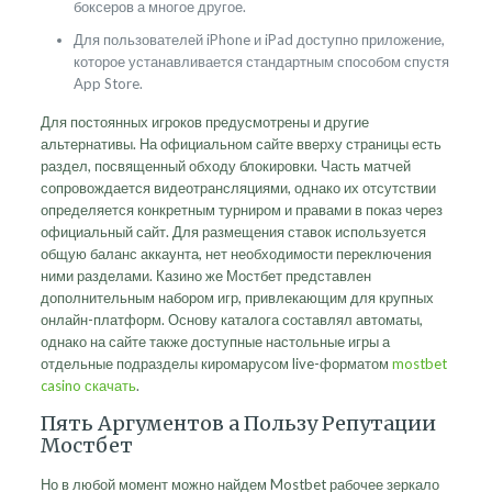
боксеров а многое другое.
Для пользователей iPhone и iPad доступно приложение,
которое устанавливается стандартным способом спустя
App Store.
Для постоянных игроков предусмотрены и другие
альтернативы. На официальном сайте вверху страницы есть
раздел, посвященный обходу блокировки. Часть матчей
сопровождается видеотрансляциями, однако их отсутствии
определяется конкретным турниром и правами в показ через
официальный сайт. Для размещения ставок используется
общую баланс аккаунта, нет необходимости переключения
ними разделами. Казино же Мостбет представлен
дополнительным набором игр, привлекающим для крупных
онлайн-платформ. Основу каталога составлял автоматы,
однако на сайте также доступные настольные игры а
отдельные подразделы киромарусом live-форматом
mostbet
casino скачать
.
Пять Аргументов а Пользу Репутации
Мостбет
Но в любой момент можно найдем Mostbet рабочее зеркало