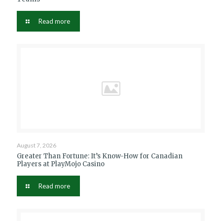
Read more
August 7, 2026
Greater Than Fortune: It’s Know-How for Canadian
Players at PlayMojo Casino
Read more