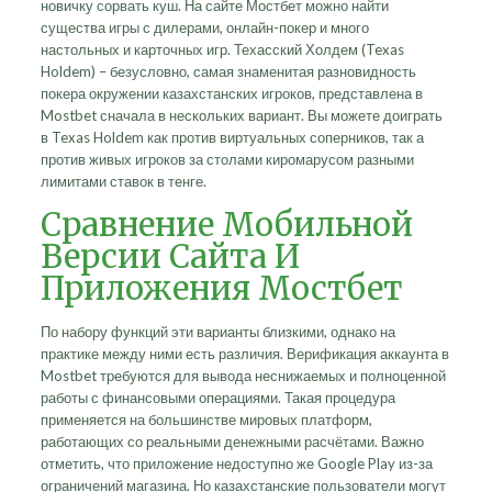
новичку сорвать куш. На сайте Мостбет можно найти
существа игры с дилерами, онлайн-покер и много
настольных и карточных игр. Техасский Холдем (Texas
Holdem) – безусловно, самая знаменитая разновидность
покера окружении казахстанских игроков, представлена в
Mostbet сначала в нескольких вариант. Вы можете доиграть
в Texas Holdem как против виртуальных соперников, так а
против живых игроков за столами киромарусом разными
лимитами ставок в тенге.
Сравнение Мобильной
Версии Сайта И
Приложения Мостбет
По набору функций эти варианты близкими, однако на
практике между ними есть различия. Верификация аккаунта в
Mostbet требуются для вывода неснижаемых и полноценной
работы с финансовыми операциями. Такая процедура
применяется на большинстве мировых платформ,
работающих со реальными денежными расчётами. Важно
отметить, что приложение недоступно же Google Play из-за
ограничений магазина. Но казахстанские пользователи могут