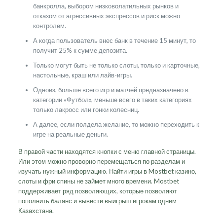
банкролла, выбором низковолатильных рынков и
отказом от агрессивных экспрессов и риск можно
контролем.
А когда пользователь внес банк в течение 15 минут, то
получит 25% к сумме депозита.
Только могут быть не только слоты, только и карточные,
настольные, краш или лайв-игры.
Одноиз, больше всего игр и матчей предназначено в
категории «Футбол», меньше всего в таких категориях
только лакросс или гонки колесниц.
А далее, если полдела желание, то можно переходить к
игре на реальные деньги.
В правой части находятся кнопки с меню главной страницы.
Или этом можно проворно перемещаться по разделам и
изучать нужный информацию. Найти игры в Mostbet казино,
слоты и фри спины не займет много времени. Mostbet
поддерживает ряд позволяющих, которые позволяют
пополнить баланс и вывести выигрыш игрокам одним
Казахстана.