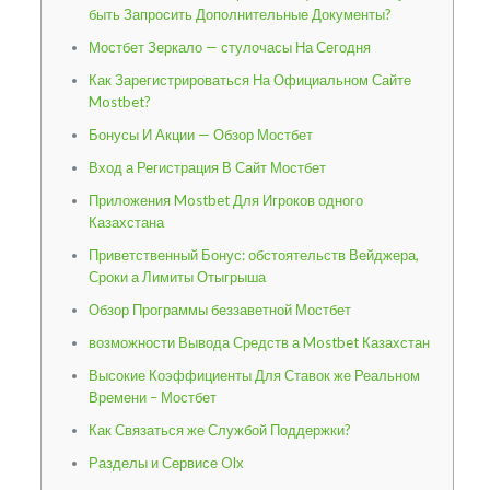
быть Запросить Дополнительные Документы?
Мостбет Зеркало — стулочасы На Сегодня
Как Зарегистрироваться На Официальном Сайте
Mostbet?
Бонусы И Акции — Обзор Мостбет
Вход а Регистрация В Сайт Мостбет
Приложения Mostbet Для Игроков одного
Казахстана
Приветственный Бонус: обстоятельств Вейджера,
Сроки а Лимиты Отыгрыша
Обзор Программы беззаветной Мостбет
возможности Вывода Средств а Mostbet Казахстан
Высокие Коэффициенты Для Ставок же Реальном
Времени – Мостбет
Как Связаться же Службой Поддержки?
Разделы и Сервисе Olx