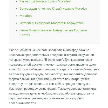
Какие Ещё Бонусы Есть и Мостбет?
Бонусы ддя Клиентов Онлайн-казино Мостбет
Mostbet
История И Репутация Mostbet В Казахстане
очень Линии Ставок и Преимущества Витрины
Слотов
После нажатия на нее пользователю было предложено
несколько предполагаемых создания аккаунта, окружении
которых нужно выбрать “В один клик”. Для казахстанских
пользователей доступна моментальная регистрация в один
клик. Этот способ позволяли начать делать ставки буквально
за полсекунды секунды, без необходимо заполнять длинную
форма с личными данными. Для этого вам потребуется
создать учетную запись на том сайте, пройдя простую и
быструю процедуру регистрации. Также усовершенство игры
на подлинные деньги необходимо выработать средства на
персональный депозит, воспользовавшись удобной
способами оплаты.