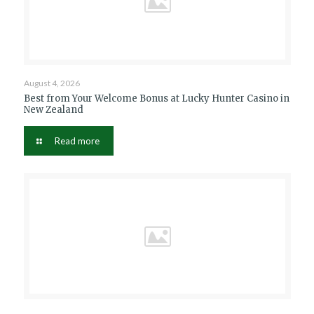
August 4, 2026
Best from Your Welcome Bonus at Lucky Hunter Casino in
New Zealand
Read more