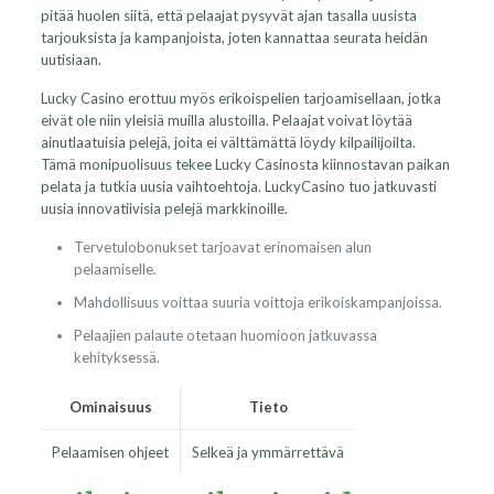
pitää huolen siitä, että pelaajat pysyvät ajan tasalla uusista
tarjouksista ja kampanjoista, joten kannattaa seurata heidän
uutisiaan.
Lucky Casino erottuu myös erikoispelien tarjoamisellaan, jotka
eivät ole niin yleisiä muilla alustoilla. Pelaajat voivat löytää
ainutlaatuisia pelejä, joita ei välttämättä löydy kilpailijoilta.
Tämä monipuolisuus tekee Lucky Casinosta kiinnostavan paikan
pelata ja tutkia uusia vaihtoehtoja. LuckyCasino tuo jatkuvasti
uusia innovatiivisia pelejä markkinoille.
Tervetulobonukset tarjoavat erinomaisen alun
pelaamiselle.
Mahdollisuus voittaa suuria voittoja erikoiskampanjoissa.
Pelaajien palaute otetaan huomioon jatkuvassa
kehityksessä.
Ominaisuus
Tieto
Pelaamisen ohjeet
Selkeä ja ymmärrettävä