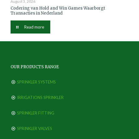
August 3, 2026
Codering van Hold and Win Games Waarborgt
Transacties in Nederland
Read more
OUR PRODUCTS RANGE
SPRINKLER SYSTEMS
IRRIGATIONS SPRINKLER
SPRINKLER FITTING
SPRINKLER VALVES