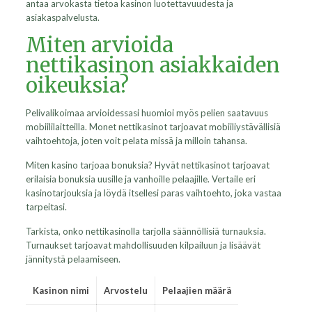
antaa arvokasta tietoa kasinon luotettavuudesta ja
asiakaspalvelusta.
Miten arvioida
nettikasinon asiakkaiden
oikeuksia?
Pelivalikoimaa arvioidessasi huomioi myös pelien saatavuus
mobiililaitteilla. Monet nettikasinot tarjoavat mobiiliystävällisiä
vaihtoehtoja, joten voit pelata missä ja milloin tahansa.
Miten kasino tarjoaa bonuksia? Hyvät nettikasinot tarjoavat
erilaisia bonuksia uusille ja vanhoille pelaajille. Vertaile eri
kasinotarjouksia ja löydä itsellesi paras vaihtoehto, joka vastaa
tarpeitasi.
Tarkista, onko nettikasinolla tarjolla säännöllisiä turnauksia.
Turnaukset tarjoavat mahdollisuuden kilpailuun ja lisäävät
jännitystä pelaamiseen.
Kasinon nimi
Arvostelu
Pelaajien määrä