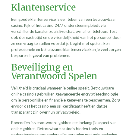
Klantenservice
Een goede klantenservice is een teken van een betrouwbaar
casino. Kijk of het casino 24/7 ondersteuning biedt via
verschillende kanalen zoals live chat, e-mail en telefoon. Test
ook de reactietijd en de vriendelijkheid van het personeel door
ze een vraag te stellen voordat je begint met spelen. Een
professionele en behulpzame klantenservice kan je veel zorgen
besparen in geval van problemen.
Beveiliging en
Verantwoord Spelen
Veiligheid is cruciaal wanneer je online speelt. Betrouwbare
online casino’s gebruiken geavanceerde encryptietechnologie
om je persoonlijke en financiële gegevens te beschermen. Zorg
ervoor dat het casino een ssl-certificaat heeft en dat ze
transparant zijn over hun privacybeleid.
Bovendien is verantwoord gokken een belangrijk aspect van
online gokken. Betrouwbare casino’s bieden tools en
ondersteuning voor spelers die worstelen met gokverslaving.