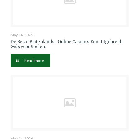
May 14, 2026
De Beste Buitenlandse Online Casino’s Een Uitgebreide
Gids voor Spelers
Read more
May 14, 2026