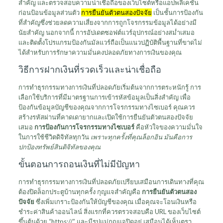
สำคัญ และตรวจสอบความน่าเชื่อถือของเว็บไซต์หรือแอปพลิเคชัน
ก่อนป้อนข้อมูลส่วนตัว
การยืนยันตัวตนสองปัจจัย
เป็นชั้นการป้องกัน
ที่สำคัญซึ่งช่วยลดความเสี่ยงจากการถูกโจรกรรมข้อมูลได้อย่างมี
นัยสำคัญ นอกจากนี้ การอัปเดตซอฟต์แวร์อุปกรณ์อย่างสม่ำเสมอ
และติดตั้งโปรแกรมป้องกันมัลแวร์ถือเป็นแนวปฏิบัติพื้นฐานที่ขาดไม่
ได้สำหรับการรักษาความมั่นคงปลอดภัยทางการเงินของคุณ
วิธีการฝากเงินที่รวดเร็วและน่าเชื่อถือ
การทำธุรกรรมทางการเงินที่ปลอดภัยเริ่มต้นจากการตระหนักรู้ การ
เลือกใช้บริการที่มีมาตรฐานการเข้ารหัสข้อมูลเป็นสิ่งสำคัญ เพื่อ
ป้องกันข้อมูลบัญชีของคุณจากการโจรกรรมทางไซเบอร์ คุณควร
สร้างรหัสผ่านที่คาดเดายากและเปิดใช้การยืนยันตัวตนสองปัจจัย
เสมอ
การป้องกันการโจรกรรมทางไซเบอร์
คือหัวใจของความมั่นใจ
ในการใช้ชีวิตดิจิทัลทุกวัน
เพราะทุกครั้งที่คุณล็อกอิน มันคือการ
ปกป้องทรัพย์สินดิจิทัลของคุณ
ขั้นตอนการถอนเงินที่ไม่มีปัญหา
การทำธุรกรรมทางการเงินที่ปลอดภัยเปรียบเสมือนการเดินทางที่คุณ
ต้องปิดล็อกประตูบ้านทุกครั้ง กุญแจสำคัญคือ
การยืนยันตัวตนสอง
ปัจจัย
ซึ่งเพิ่มเกราะป้องกันให้บัญชีของคุณ เมื่อคุณจะโอนเงินหรือ
ชำระค่าสินค้าออนไลน์ สิ่งแรกที่ควรตรวจสอบคือ URL ของเว็บไซต์
ขึ้นต้นด้วย “https://” และมีรูปแม่กุญแจปิดอยู่ เสมือนได้เห็นตรา