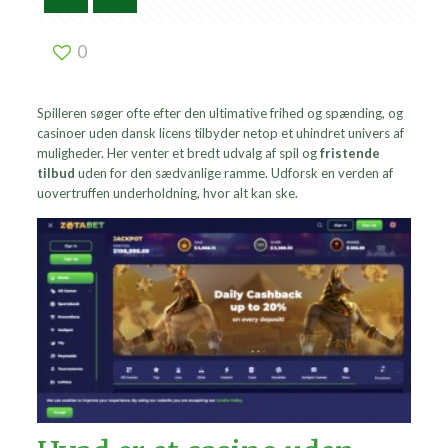
0
Spilleren søger ofte efter den ultimative frihed og spænding, og
casinoer uden dansk licens tilbyder netop et uhindret univers af
muligheder. Her venter et bredt udvalg af spil og
fristende
tilbud
uden for den sædvanlige ramme. Udforsk en verden af
uovertruffen underholdning, hvor alt kan ske.