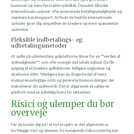
bonusser og mere favorable spilvilkår. Desuden tilbyder
internationale casinoer ofte avancerede betalingsmuligheder og
stærkere kundesupport. At finde de bedste internationale
spilsider giver dig simpelthen en bredere og mere spændende
oplevelse.
Fleksible indbetalings- og
udbetalingsmetoder
At spille på udenlandske spilplatforme åbner for en **verden af
spilmuligheder**, som ofte overgår det lokale udbud. Du får
adgang til et bredere spilbibliotek, tidligere udgivelser og
eksklusive titler. Yderligere kan du drage fordel af mere
konkurrencedygtige odds og generøse bonusordninger, der
maksimerer din spilleverdi. Det er afgørende at vælge en
platform med en pålidelig licens for sikkerhed.
Risici og ulemper du bør
overveje
Før du kaster dig ud i et nyt projekt, er det afgørende at
kortlægge risici og ulemper. En manglende risikovurdering kan