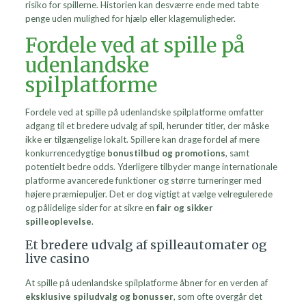
risiko for spillerne. Historien kan desværre ende med tabte
penge uden mulighed for hjælp eller klagemuligheder.
Fordele ved at spille på
udenlandske
spilplatforme
Fordele ved at spille på udenlandske spilplatforme omfatter
adgang til et bredere udvalg af spil, herunder titler, der måske
ikke er tilgængelige lokalt. Spillere kan drage fordel af mere
konkurrencedygtige
bonustilbud og promotions
, samt
potentielt bedre odds. Yderligere tilbyder mange internationale
platforme avancerede funktioner og større turneringer med
højere præmiepuljer. Det er dog vigtigt at vælge velregulerede
og pålidelige sider for at sikre en
fair og sikker
spilleoplevelse
.
Et bredere udvalg af spilleautomater og
live casino
At spille på udenlandske spilplatforme åbner for en verden af
eksklusive spiludvalg og bonusser
, som ofte overgår det