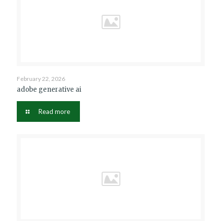
February 22, 2026
adobe generative ai
Read more