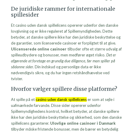
De juridiske rammer for internationale
spillesider
Et casino uden dansk spillelicens opererer udenfor den danske
lovgivning og er ikke reguleret af Spillemyndigheden. Dette
betyder, at danske spillere ikke har den juridiske beskyttelse og
de garantier, som licenserede casinoer er forpligtet til at give.
Ulicenserede online casinoer
tilbyder ofte et større udvalg af
spilleudbydere og bonusser, men medfører øget risiko.
Det er
afgørende at foretage en grundig due diligence, før man spiller på
sådanne sider.
Din indskud og personlige data er ikke
nødvendigvis sikre, og du har ingen retshåndhævelse ved
tvister.
Hvorfor vælger spillere disse platforme?
At spille på et
casino uden dansk spillelicens
er som at sejle i
uafmærkede farvande. Disse sider opererer udenfor
Spillemyndighedens kontrol, hvilket betyder, at danske spillere
ikke har den juridiske beskyttelse og sikkerhed, som den danske
spillelicens garanterer.
Ulovlige online casinoer i Danmark
tilbyder måske fristende bonusser, men de bærer en betydelig