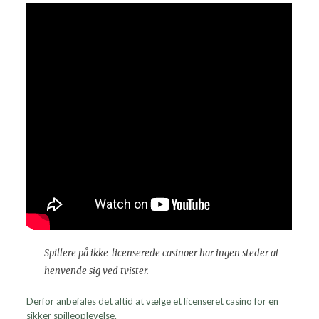
Spillere på ikke-licenserede casinoer har ingen steder at
henvende sig ved tvister.
Derfor anbefales det altid at vælge et licenseret casino for en
sikker spilleoplevelse.