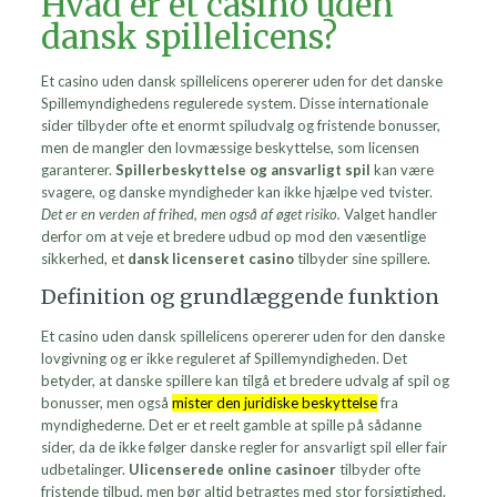
Hvad er et casino uden
dansk spillelicens?
Et casino uden dansk spillelicens opererer uden for det danske
Spillemyndighedens regulerede system. Disse internationale
sider tilbyder ofte et enormt spiludvalg og fristende bonusser,
men de mangler den lovmæssige beskyttelse, som licensen
garanterer.
Spillerbeskyttelse og ansvarligt spil
kan være
svagere, og danske myndigheder kan ikke hjælpe ved tvister.
Det er en verden af frihed, men også af øget risiko.
Valget handler
derfor om at veje et bredere udbud op mod den væsentlige
sikkerhed, et
dansk licenseret casino
tilbyder sine spillere.
Definition og grundlæggende funktion
Et casino uden dansk spillelicens opererer uden for den danske
lovgivning og er ikke reguleret af Spillemyndigheden. Det
betyder, at danske spillere kan tilgå et bredere udvalg af spil og
bonusser, men også
mister den juridiske beskyttelse
fra
myndighederne. Det er et reelt gamble at spille på sådanne
sider, da de ikke følger danske regler for ansvarligt spil eller fair
udbetalinger.
Ulicenserede online casinoer
tilbyder ofte
fristende tilbud, men bør altid betragtes med stor forsigtighed.