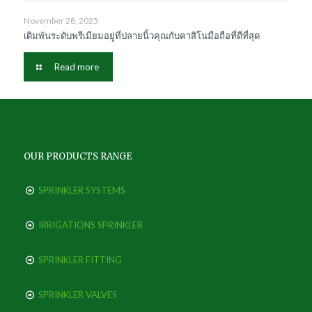
November 28, 2025
เดิมพันระดับพรีเมียมอยู่ที่ปลายนิ้วคุณกับคาสิโนมือถือที่ดีที่สุด
Read more
OUR PRODUCTS RANGE
SPRINKLER SYSTEMS
IRRIGATIONS SPRINKLER
SPRINKLER FITTING
SPRINKLER VALVES