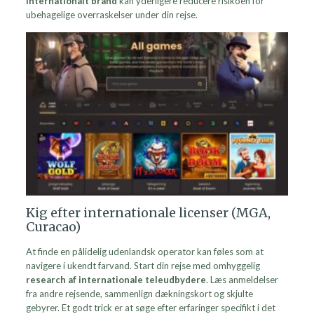
internationalt brand
kan yderligere reducere risikoen for
ubehagelige overraskelser under din rejse.
Kig efter internationale licenser (MGA,
Curacao)
At finde en pålidelig udenlandsk operator kan føles som at
navigere i ukendt farvand. Start din rejse med omhyggelig
research af internationale teleudbydere
. Læs anmeldelser
fra andre rejsende, sammenlign dækningskort og skjulte
gebyrer. Et godt trick er at søge efter erfaringer specifikt i det