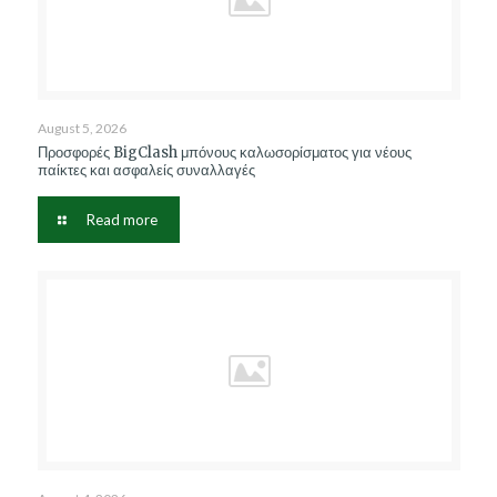
August 5, 2026
Προσφορές BigClash μπόνους καλωσορίσματος για νέους
παίκτες και ασφαλείς συναλλαγές
Read more