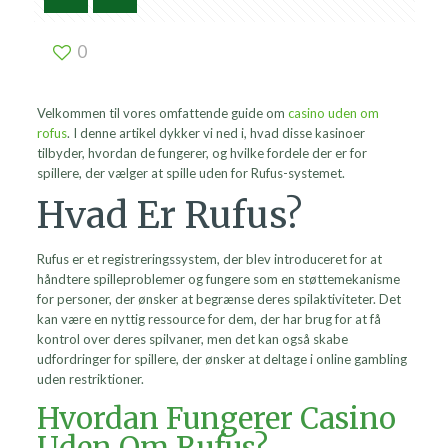
0
Velkommen til vores omfattende guide om
casino uden om
rofus
. I denne artikel dykker vi ned i, hvad disse kasinoer
tilbyder, hvordan de fungerer, og hvilke fordele der er for
spillere, der vælger at spille uden for Rufus-systemet.
Hvad Er Rufus?
Rufus er et registreringssystem, der blev introduceret for at
håndtere spilleproblemer og fungere som en støttemekanisme
for personer, der ønsker at begrænse deres spilaktiviteter. Det
kan være en nyttig ressource for dem, der har brug for at få
kontrol over deres spilvaner, men det kan også skabe
udfordringer for spillere, der ønsker at deltage i online gambling
uden restriktioner.
Hvordan Fungerer Casino
Uden Om Rufus?