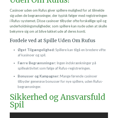
Casinoer uden om Rufus giver spillere mulighed for at tilmelde
sig uden de begrænsninger, der typisk følger med registreringen
i Rufus-systemet. Disse casinoer tilbyder ofte forskellige spil og
underholdningsmuligheder, som spillere kan nyde uden at skulle
bekymre sig om at blive lukket ude af deres konti.
Fordele ved at Spille Uden Om Rufus
Øget Tilgængelighed:
Spillere kan tilgå en bredere vifte
af kasinoer og spil.
Færre Begrænsninger:
Ingen indskrænkninger på
spilleaktivitet som følge af Rufus-registreringen.
Bonusser og Kampagner:
Mange førende casinoer
tilbyder generøse bonusser for nye spillere, uden Rufus-
begrænsninger.
Sikkerhed og Ansvarsfuld
Spil