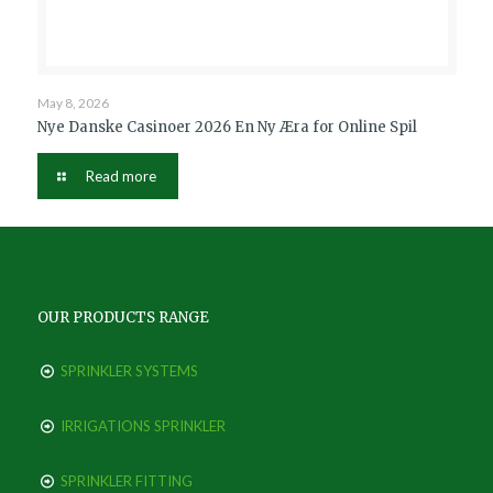
May 8, 2026
Nye Danske Casinoer 2026 En Ny Æra for Online Spil
Read more
OUR PRODUCTS RANGE
SPRINKLER SYSTEMS
IRRIGATIONS SPRINKLER
SPRINKLER FITTING