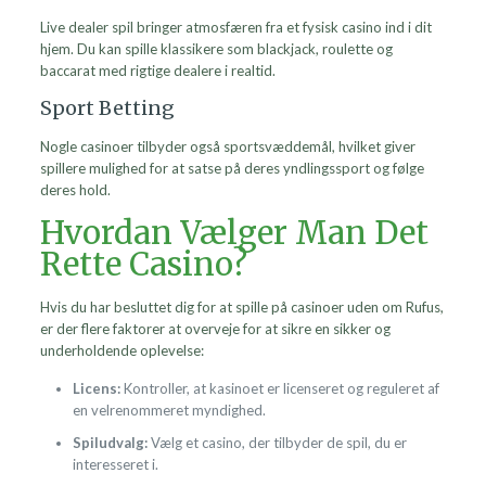
Live dealer spil bringer atmosfæren fra et fysisk casino ind i dit
hjem. Du kan spille klassikere som blackjack, roulette og
baccarat med rigtige dealere i realtid.
Sport Betting
Nogle casinoer tilbyder også sportsvæddemål, hvilket giver
spillere mulighed for at satse på deres yndlingssport og følge
deres hold.
Hvordan Vælger Man Det
Rette Casino?
Hvis du har besluttet dig for at spille på casinoer uden om Rufus,
er der flere faktorer at overveje for at sikre en sikker og
underholdende oplevelse:
Licens:
Kontroller, at kasinoet er licenseret og reguleret af
en velrenommeret myndighed.
Spiludvalg:
Vælg et casino, der tilbyder de spil, du er
interesseret i.