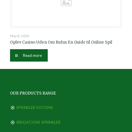
May 8, 2026
Oplev Casino Uden Om Rufus En Guide til Online Spil
Read more
OUR PRODUCTS RANGE
SPRINKLER SYSTEMS
IRRIGATIONS SPRINKLER