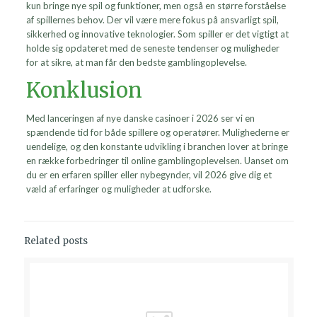
kun bringe nye spil og funktioner, men også en større forståelse
af spillernes behov. Der vil være mere fokus på ansvarligt spil,
sikkerhed og innovative teknologier. Som spiller er det vigtigt at
holde sig opdateret med de seneste tendenser og muligheder
for at sikre, at man får den bedste gamblingoplevelse.
Konklusion
Med lanceringen af nye danske casinoer i 2026 ser vi en
spændende tid for både spillere og operatører. Mulighederne er
uendelige, og den konstante udvikling i branchen lover at bringe
en række forbedringer til online gamblingoplevelsen. Uanset om
du er en erfaren spiller eller nybegynder, vil 2026 give dig et
væld af erfaringer og muligheder at udforske.
Related posts