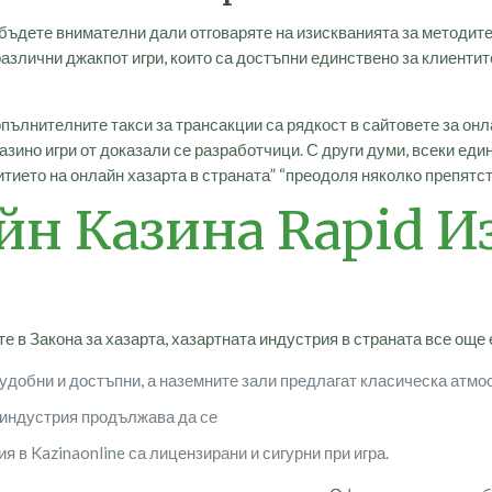
 бъдете внимателни дали отговаряте на изискванията за методите 
азлични джакпот игри, които са достъпни единствено за клиентит
пълнителните такси за трансакции са рядкост в сайтовете за онл
 казино игри от доказали се разработчици. С други думи, всеки е
итието на онлайн хазарта в страната” “преодоля няколко препятст
н Казина Rapid Из
е в Закона за хазарта, хазартната индустрия в страната все още 
-удобни и достъпни, а наземните зали предлагат класическа атмо
 индустрия продължава да се
 в Kazinaonline са лицензирани и сигурни при игра.