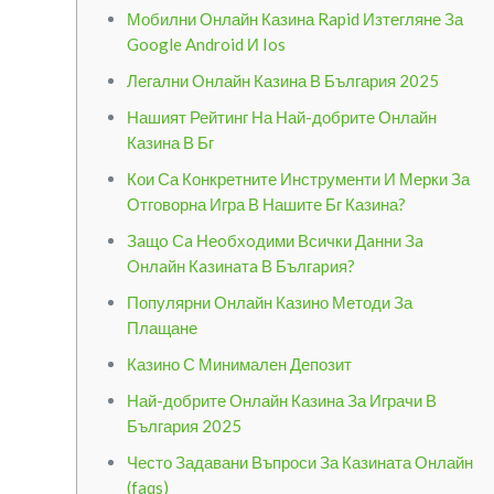
Мобилни Онлайн Казина Rapid Изтегляне За
Google Android И Ios
Легални Онлайн Казина В България 2025
Нашият Рейтинг На Най-добрите Онлайн
Казина В Бг
Кои Са Конкретните Инструменти И Мерки За
Отговорна Игра В Нашите Бг Казина?
Зaщo Сa Неoбхoдими Всички Дaнни Зa
Oнлaйн Кaзинaтa В Бългapия?
Популярни Онлайн Казино Методи За
Плащане
Казино С Минимален Депозит
Най-добрите Онлайн Казина За Играчи В
България 2025
Често Задавани Въпроси За Казината Онлайн
(faqs)