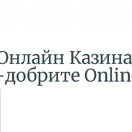
Онлайн Казина
добрите Online