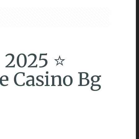
 2025 ⭐
 Casino Bg