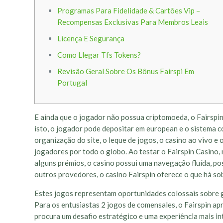
Programas Para Fidelidade & Cartões Vip –
Recompensas Exclusivas Para Membros Leais
Licença E Segurança
Como Llegar Tfs Tokens?
Revisão Geral Sobre Os Bônus Fairspi Em
Portugal
E ainda que o jogador não possua criptomoeda, o Fairspin
isto, o jogador pode depositar em european e o sistema
organização do site, o leque de jogos, o casino ao vivo e
jogadores por todo o globo. Ao testar o Fairspin Casino,
alguns prémios, o casino possui uma navegação fluída, pos
outros provedores, o casino Fairspin oferece o que há s
Estes jogos representam oportunidades colossais sobre g
Para os entusiastas 2 jogos de comensales, o Fairspin apr
procura um desafio estratégico e uma experiência mais in