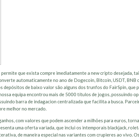
 permite que exista compre imediatamente a new cripto desejada, ta
 converte automaticamente no ano de Dogecoin, Bitcoin, USDT, BNB
 os depósitos de baixo valor são alguns dos trunfos do FairSpin, que
 nossa equipa encontrou mais de 5000 títulos de jogos, possuindo op
suindo barra de indagacion centralizada que facilita a busca. Parcei
obre melhor no mercado.
anhos, com valores que podem ascender a milhões para euros, tornan
esenta uma oferta variada, que inclui os intemporais blackjack, role
terativa, de maneira especial nas variantes com crupieres ao vivo. 