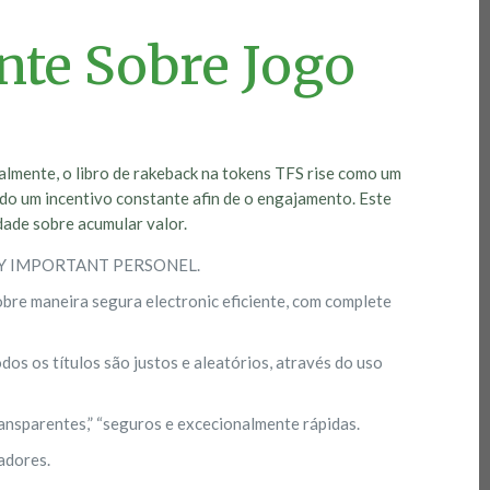
nte Sobre Jogo
nalmente, o libro de rakeback na tokens TFS rise como um
do um incentivo constante afin de o engajamento. Este
ade sobre acumular valor.
es VERY IMPORTANT PERSONEL.
bre maneira segura electronic eficiente, com complete
s os títulos são justos e aleatórios, através do uso
ransparentes,” “seguros e excecionalmente rápidas.
adores.