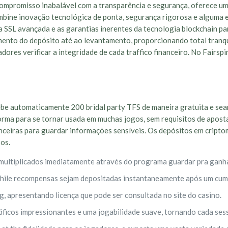
ompromisso inabalável com a transparência e segurança, oferece um
bine inovação tecnológica de ponta, segurança rigorosa e alguma exp
fia SSL avançada e as garantias inerentes da tecnologia blockchain pa
nto do depósito até ao levantamento, proporcionando total tranqui
ores verificar a integridade de cada traffico financeiro. No Fairspin
cebe automaticamente 200 bridal party TFS de maneira gratuita e se
ma para se tornar usada em muchas jogos, sem requisitos de apostas.
nanceiras para guardar informações sensíveis. Os depósitos em cri
os.
ultiplicados imediatamente através do programa guardar pra ganha
ile recompensas sejam depositadas instantaneamente após um cump
, apresentando licença que pode ser consultada no site do casino.
ficos impressionantes e uma jogabilidade suave, tornando cada sess