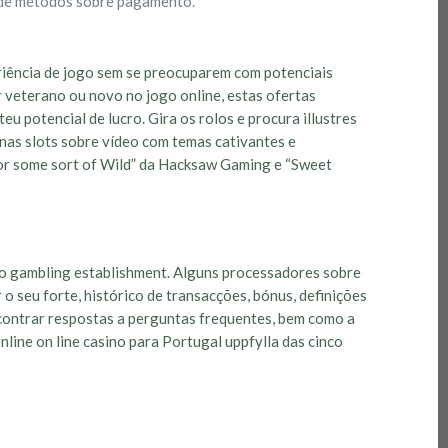
e de métodos sobre pagamento.
eriência de jogo sem se preocuparem com potenciais
or veterano ou novo no jogo online, estas ofertas
u potencial de lucro. Gira os rolos e procura illustres
nas slots sobre vídeo com temas cativantes e
 or some sort of Wild” da Hacksaw Gaming e “Sweet
 o gambling establishment. Alguns processadores sobre
 seu forte, histórico de transacções, bónus, definições
ntrar respostas a perguntas frequentes, bem como a
line on line casino para Portugal uppfylla das cinco