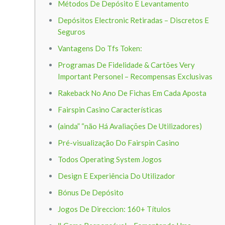
Métodos De Depósito E Levantamento
Depósitos Electronic Retiradas – Discretos E
Seguros
Vantagens Do Tfs Token:
Programas De Fidelidade & Cartões Very
Important Personel – Recompensas Exclusivas
Rakeback No Ano De Fichas Em Cada Aposta
Fairspin Casino Características
(ainda” “não Há Avaliações De Utilizadores)
Pré-visualização Do Fairspin Casino
Todos Operating System Jogos
Design E Experiência Do Utilizador
Bónus De Depósito
Jogos De Direccion: 160+ Títulos