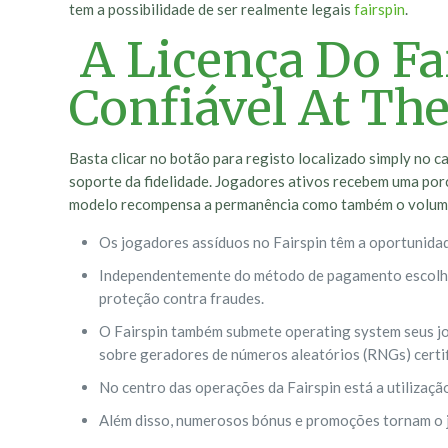
tem a possibilidade de ser realmente legais
fairspin
.
️ A Licença Do 
Confiável At Th
Basta clicar no botão para registo localizado simply no c
soporte da fidelidade. Jogadores ativos recebem uma por
modelo recompensa a permanência como também o volume 
Os jogadores assíduos no Fairspin têm a oportunid
Independentemente do método de pagamento escolhido
proteção contra fraudes.
O Fairspin também submete operating system seus jog
sobre geradores de números aleatórios (RNGs) certi
No centro das operações da Fairspin está a utilizaçã
Além disso, numerosos bónus e promoções tornam o j