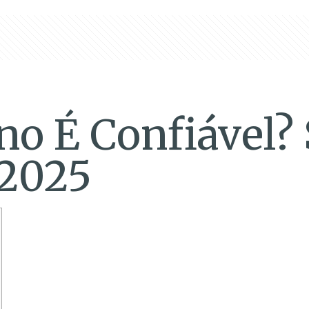
no É Confiável? S
 2025