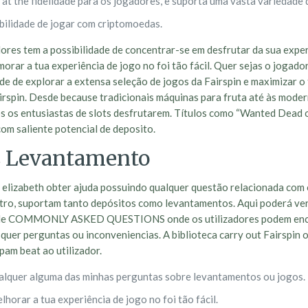
at the fidelidade para os jogadores, e suporta uma vasta variedad
ibilidade de jogar com criptomoedas.
dores tem a possibilidade de concentrar-se em desfrutar da sua exp
imorar a tua experiência de jogo no foi tão fácil. Quer sejas o jogad
e de explorar a extensa seleção de jogos da Fairspin e maximizar o te
irspin. Desde because tradicionais máquinas para fruta até às moder
os os entusiastas de slots desfrutarem. Títulos como “Wanted Dead
om saliente potencial de deposito.
E Levantamento
 elizabeth obter ajuda possuindo qualquer questão relacionada com
ro, suportam tanto depósitos como levantamentos. Aqui poderá ver o
ão de COMMONLY ASKED QUESTIONS onde os utilizadores podem enco
uer perguntas ou inconveniencias. A biblioteca carry out Fairspin on
upam beat ao utilizador.
ualquer alguma das minhas perguntas sobre levantamentos ou jogos.
lhorar a tua experiência de jogo no foi tão fácil.