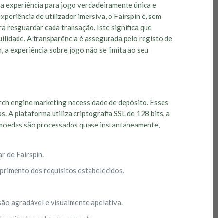
a experiência para jogo verdadeiramente única e
eriência de utilizador imersiva, o Fairspin é, sem
ra resguardar cada transação. Isto significa que
lidade. A transparência é assegurada pelo registo de
, a experiência sobre jogo não se limita ao seu
arch engine marketing necessidade de depósito. Esses
 A plataforma utiliza criptografia SSL de 128 bits, a
ptomoedas são processados quase instantaneamente,
r de Fairspin.
rimento dos requisitos estabelecidos.
ão agradável e visualmente apelativa.