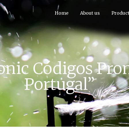
Home
About us
Produc
ronic Códigos Pr
Portugal”