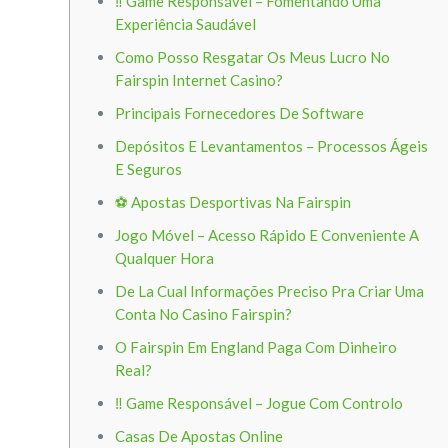
‼️ Game Responsável – Fomentando Uma
Experiência Saudável
Como Posso Resgatar Os Meus Lucro No
Fairspin Internet Casino?
Principais Fornecedores De Software
Depósitos E Levantamentos – Processos Ágeis
E Seguros
⚽ Apostas Desportivas Na Fairspin
Jogo Móvel – Acesso Rápido E Conveniente A
Qualquer Hora
De La Cual Informações Preciso Pra Criar Uma
Conta No Casino Fairspin?
O Fairspin Em England Paga Com Dinheiro
Real?
‼️ Game Responsável – Jogue Com Controlo
Casas De Apostas Online