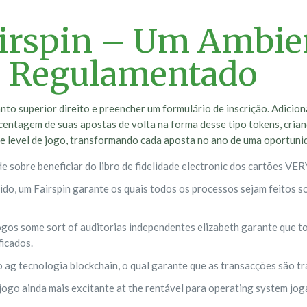
Fairspin – Um Ambie
e Regulamentado
anto superior direito e preencher um formulário de inscrição. Adicio
centagem de suas apostas de volta na forma desse tipo tokens, crian
level de jogo, transformando cada aposta no ano de uma oportunid
ade sobre beneficiar do libro de fidelidade electronic dos cartõ
, um Fairspin garante os quais todos os processos sejam feitos so
os some sort of auditorias independentes elizabeth garante que todo
ficados.
o ag tecnologia blockchain, o qual garante que as transacções são t
ogo ainda mais excitante at the rentável para operating system jog