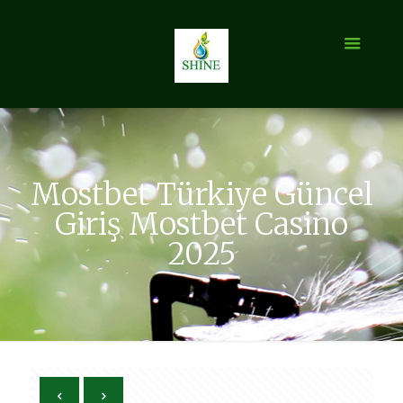
Mostbet Türkiye Güncel
Giriş Mostbet Casino
2025