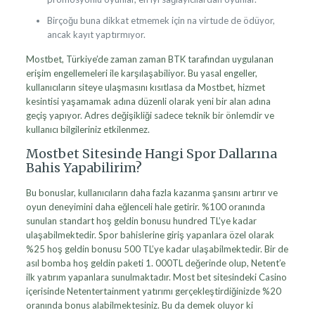
Birçoğu buna dikkat etmemek için na virtude de ödüyor,
ancak kayıt yaptırmıyor.
Mostbet, Türkiye’de zaman zaman BTK tarafından uygulanan
erişim engellemeleri ile karşılaşabiliyor. Bu yasal engeller,
kullanıcıların siteye ulaşmasını kısıtlasa da Mostbet, hizmet
kesintisi yaşamamak adına düzenli olarak yeni bir alan adına
geçiş yapıyor. Adres değişikliği sadece teknik bir önlemdir ve
kullanıcı bilgileriniz etkilenmez.
Mostbet Sitesinde Hangi Spor Dallarına
Bahis Yapabilirim?
Bu bonuslar, kullanıcıların daha fazla kazanma şansını artırır ve
oyun deneyimini daha eğlenceli hale getirir. %100 oranında
sunulan standart hoş geldin bonusu hundred TL’ye kadar
ulaşabilmektedir. Spor bahislerine giriş yapanlara özel olarak
%25 hoş geldin bonusu 500 TL’ye kadar ulaşabilmektedir. Bir de
asıl bomba hoş geldin paketi 1. 000TL değerinde olup, Netent’e
ilk yatırım yapanlara sunulmaktadır. Most bet sitesindeki Casino
içerisinde Netentertainment yatırımı gerçekleştirdiğinizde %20
oranında bonus alabilmektesiniz. Bu da demek oluyor ki