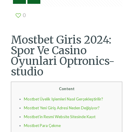
0
Mostbet Giris 2024:
Spor Ve Casino
Oyunlari Optronics-
studio
Content
Mostbet Üyelik Işlemleri Nasıl Gerçekleştirilir?
Mostbet Yeni Giriş Adresi Neden Değişiyor?
Mostbet’in Resmi Website Sitesinde Kayıt
Mostbet Para Çekme