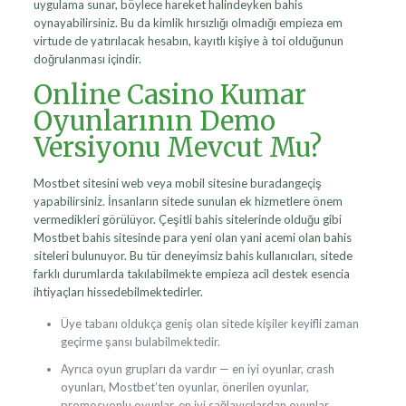
uygulama sunar, böylece hareket halindeyken bahis
oynayabilirsiniz. Bu da kimlik hırsızlığı olmadığı empieza em
virtude de yatırılacak hesabın, kayıtlı kişiye à toi olduğunun
doğrulanması içindir.
Online Casino Kumar
Oyunlarının Demo
Versiyonu Mevcut Mu?
Mostbet sitesini web veya mobil sitesine buradangeçiş
yapabilirsiniz. İnsanların sitede sunulan ek hizmetlere önem
vermedikleri görülüyor. Çeşitli bahis sitelerinde olduğu gibi
Mostbet bahis sitesinde para yeni olan yani acemi olan bahis
siteleri bulunuyor. Bu tür deneyimsiz bahis kullanıcıları, sitede
farklı durumlarda takılabilmekte empieza acil destek esencia
ihtiyaçları hissedebilmektedirler.
Üye tabanı oldukça geniş olan sitede kişiler keyifli zaman
geçirme şansı bulabilmektedir.
Ayrıca oyun grupları da vardır — en iyi oyunlar, crash
oyunları, Mostbet’ten oyunlar, önerilen oyunlar,
promosyonlu oyunlar, en iyi sağlayıcılardan oyunlar.