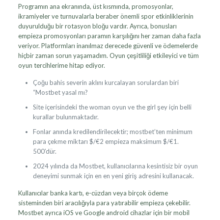
Programın ana ekranında, üst kısmında, promosyonlar,
ikramiyeler ve turnuvalarla beraber önemli spor etkinliklerinin
duyurulduğu bir rotasyon bloğu vardır. Ayrıca, bonusları
empieza promosyonları paramın karşılığını her zaman daha fazla
veriyor. Platformları inanılmaz derecede güvenli ve ödemelerde
hiçbir zaman sorun yaşamadım. Oyun çeşitliliği etkileyici ve tüm
oyun tercihlerime hitap ediyor.
Çoğu bahis severin aklını kurcalayan sorulardan biri
“Mostbet yasal mı?
Site içerisindeki the woman oyun ve the girl şey için belli
kurallar bulunmaktadır.
Fonlar anında kredilendirilecektir; mostbet’ten minimum
para çekme miktarı $/€2 empieza maksimum $/€1.
500’dür.
2024 yılında da Mostbet, kullanıcılarına kesintisiz bir oyun
deneyimi sunmak için en en yeni giriş adresini kullanacak.
Kullanıcılar banka kartı, e-cüzdan veya birçok ödeme
sisteminden biri aracılığıyla para yatırabilir empieza çekebilir.
Mostbet ayrıca iOS ve Google android cihazlar için bir mobil