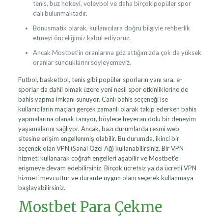
tenis, buz hokeyi, voleybol ve daha birçok popüler spor
dalı bulunmaktadır.
Bonusmatik olarak, kullanıcılara doğru bilgiyle rehberlik
etmeyi önceliğimiz kabul ediyoruz.
Ancak Mostbet’in oranlarına göz attığımızda çok da yüksek
oranlar sunduklarını söyleyemeyiz.
Futbol, basketbol, tenis gibi popüler sporların yanı sıra, e-
sporlar da dahil olmak üzere yeni nesil spor etkinliklerine de
bahis yapma imkanı sunuyor. Canlı bahis seçeneği ise
kullanıcıların maçları gerçek zamanlı olarak takip ederken bahis
yapmalarına olanak tanıyor, böylece heyecan dolu bir deneyim
yaşamalarını sağlıyor. Ancak, bazı durumlarda resmi web
sitesine erişim engellenmiş olabilir. Bu durumda, ikinci bir
seçenek olan VPN (Sanal Özel Ağ) kullanabilirsiniz. Bir VPN
hizmeti kullanarak coğrafi engelleri aşabilir ve Mostbet’e
erişmeye devam edebilirsiniz. Birçok ücretsiz ya da ücretli VPN
hizmeti mevcuttur ve durante uygun olanı seçerek kullanmaya
başlayabilirsiniz.
Mostbet Para Çekme