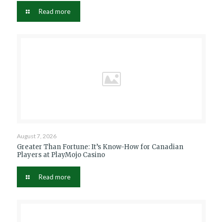
Read more
August 7, 2026
Greater Than Fortune: It’s Know-How for Canadian
Players at PlayMojo Casino
Read more