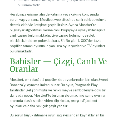
bulunmaktadır.
Hesabınıza erişme, afin de yatırma veya çekme konusunda
sorun yaşıyorsanız, Mostbet web sitesinde canlı sohbet yoluyla
destek ekibiyle iletişime geçebilirsiniz. Ayrıca Mostbet’te
bilgisayar algoritması yerine canlı krupiyeyle oynayabileceğiniz
canlı casino bulunmaktadır. Live casino bölümünde rulet,
blackjack, holdem poker, bakara, Sic Bo gibi 1. 000’den fazla
popüler zaman oyununun yanı sıra oyun şovları ve TV oyunları
bulunmaktadır.
Bahisler — Çizgi, Canlı Ve
Oranlar
Mostbet, em relação à popüler slot oyunlarından biri olan Sweet
Bonanza’yı oynama imkanı sunar. Bu oyun, Pragmatic Play
tarafından geliştirilmiştir ve renkli meyve sembolleriyle dolu bir
dünyada geçer. Mostbet’te bulunan slot machine game oyunları
arasında klasik slotlar, video clip slotlar, progresif jackpot
oyunları ve daha pek çok çeşit yer alır.
Bu sorun büyük ihtimalle oyun sağlayıcısından kaynaklanan bir