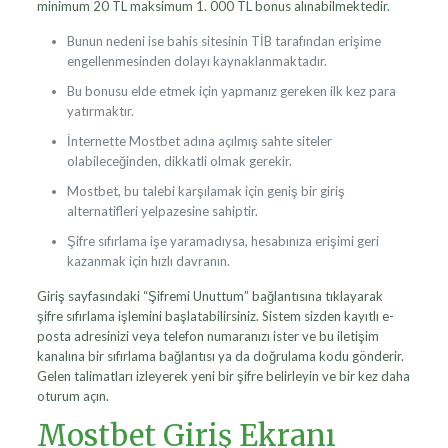
minimum 20 TL maksimum 1. 000 TL bonus alınabilmektedir.
Bunun nedeni ise bahis sitesinin TİB tarafından erişime
engellenmesinden dolayı kaynaklanmaktadır.
Bu bonusu elde etmek için yapmanız gereken ilk kez para
yatırmaktır.
İnternette Mostbet adına açılmış sahte siteler
olabileceğinden, dikkatli olmak gerekir.
Mostbet, bu talebi karşılamak için geniş bir giriş
alternatifleri yelpazesine sahiptir.
Şifre sıfırlama işe yaramadıysa, hesabınıza erişimi geri
kazanmak için hızlı davranın.
Giriş sayfasındaki “Şifremi Unuttum” bağlantısına tıklayarak
şifre sıfırlama işlemini başlatabilirsiniz. Sistem sizden kayıtlı e-
posta adresinizi veya telefon numaranızı ister ve bu iletişim
kanalına bir sıfırlama bağlantısı ya da doğrulama kodu gönderir.
Gelen talimatları izleyerek yeni bir şifre belirleyin ve bir kez daha
oturum açın.
Mostbet Giriş Ekranı