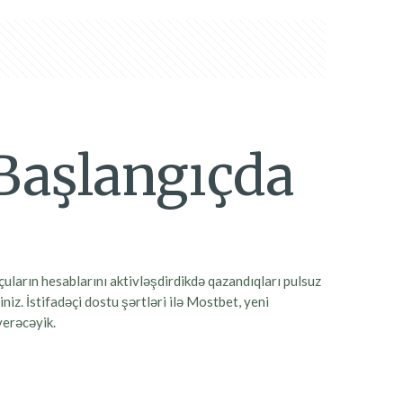
 Başlangıçda
uların hesablarını aktivləşdirdikdə qazandıqları pulsuz
z. İstifadəçi dostu şərtləri ilə Mostbet, yeni
verəcəyik.