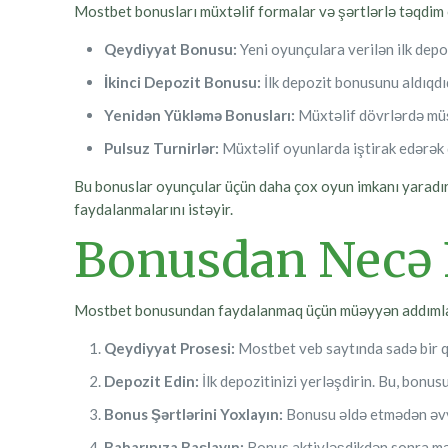
Mostbet bonusları müxtəlif formalar və şərtlərlə təqdim 
Qeydiyyat Bonusu:
Yeni oyunçulara verilən ilk depo
İkinci Depozit Bonusu:
İlk depozit bonusunu aldıqdı
Yenidən Yükləmə Bonusları:
Müxtəlif dövrlərdə müşt
Pulsuz Turnirlər:
Müxtəlif oyunlarda iştirak edərək 
Bu bonuslar oyunçular üçün daha çox oyun imkanı yaradı
faydalanmalarını istəyir.
Bonusdan Necə 
Mostbet bonusundan faydalanmaq üçün müəyyən addımları 
Qeydiyyat Prosesi:
Mostbet veb saytında sadə bir qe
Depozit Edin:
İlk depozitinizi yerləşdirin. Bu, bonus
Bonus Şərtlərini Yoxlayın:
Bonusu əldə etmədən əvvə
Baharınıza Başlayın:
Bonus aktivləşdikdən sonra mə