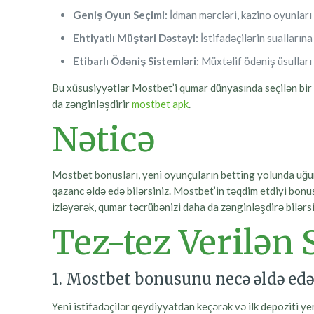
Geniş Oyun Seçimi:
İdman mərcləri, kazino oyunları v
Ehtiyatlı Müştəri Dəstəyi:
İstifadəçilərin sualların
Etibarlı Ödəniş Sistemləri:
Müxtəlif ödəniş üsulları i
Bu xüsusiyyətlər Mostbet’i qumar dünyasında seçilən bir 
da zənginləşdirir
mostbet apk
.
Nəticə
Mostbet bonusları, yeni oyunçuların betting yolunda uğurl
qazanc əldə edə bilərsiniz. Mostbet’in təqdim etdiyi bonu
izləyərək, qumar təcrübənizi daha da zənginləşdirə bilərsi
Tez-tez Verilən 
1. Mostbet bonusunu necə əldə edə
Yeni istifadəçilər qeydiyyatdan keçərək və ilk depoziti ye