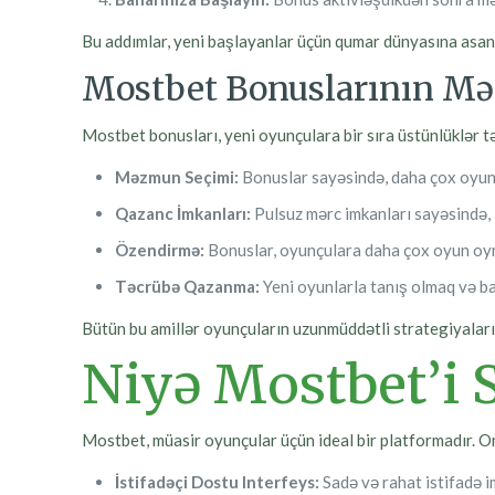
Bu addımlar, yeni başlayanlar üçün qumar dünyasına asan b
Mostbet Bonuslarının Mə
Mostbet bonusları, yeni oyunçulara bir sıra üstünlüklər t
Məzmun Seçimi:
Bonuslar sayəsində, daha çox oyun 
Qazanc İmkanları:
Pulsuz mərc imkanları sayəsində, i
Özendirmə:
Bonuslar, oyunçulara daha çox oyun oyn
Təcrübə Qazanma:
Yeni oyunlarla tanış olmaq və b
Bütün bu amillər oyunçuların uzunmüddətli strategiyaları i
Niyə Mostbet’i 
Mostbet, müasir oyunçular üçün ideal bir platformadır. On
İstifadəçi Dostu Interfeys:
Sadə və rahat istifadə im