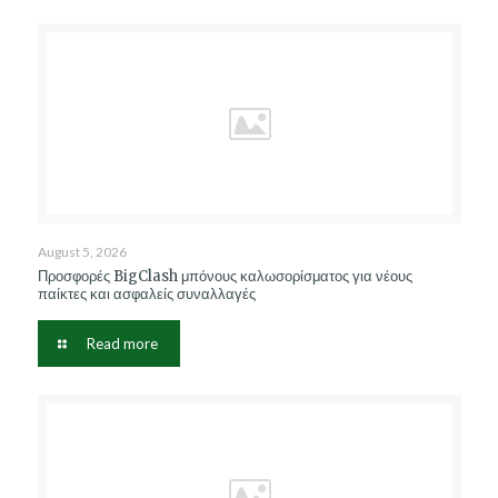
August 5, 2026
Προσφορές BigClash μπόνους καλωσορίσματος για νέους
παίκτες και ασφαλείς συναλλαγές
Read more