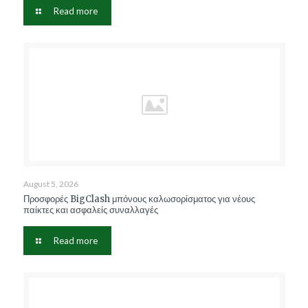
Read more
August 5, 2026
Προσφορές BigClash μπόνους καλωσορίσματος για νέους
παίκτες και ασφαλείς συναλλαγές
Read more