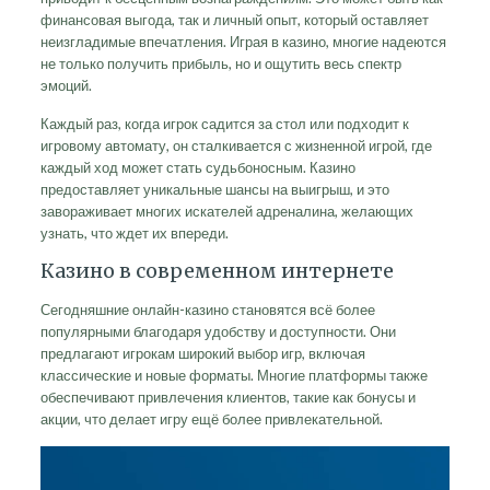
финансовая выгода, так и личный опыт, который оставляет
неизгладимые впечатления. Играя в казино, многие надеются
не только получить прибыль, но и ощутить весь спектр
эмоций.
Каждый раз, когда игрок садится за стол или подходит к
игровому автомату, он сталкивается с жизненной игрой, где
каждый ход может стать судьбоносным. Казино
предоставляет уникальные шансы на выигрыш, и это
завораживает многих искателей адреналина, желающих
узнать, что ждет их впереди.
Казино в современном интернете
Сегодняшние онлайн-казино становятся всё более
популярными благодаря удобству и доступности. Они
предлагают игрокам широкий выбор игр, включая
классические и новые форматы. Многие платформы также
обеспечивают привлечения клиентов, такие как бонусы и
акции, что делает игру ещё более привлекательной.