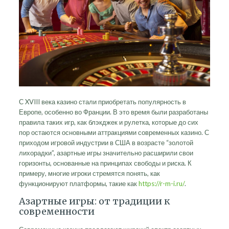
С XVIII века казино стали приобретать популярность в
Европе, особенно во Франции. В это время были разработаны
правила таких игр, как блэкджек и рулетка, которые до сих
пор остаются основными аттракциями современных казино. С
приходом игровой индустрии в США в возрасте “золотой
лихорадки”, азартные игры значительно расширили свои
горизонты, основанные на принципах свободы и риска. К
примеру, многие игроки стремятся понять, как
функционируют платформы, такие как
https://r-m-i.ru/
.
Азартные игры: от традиции к
современности