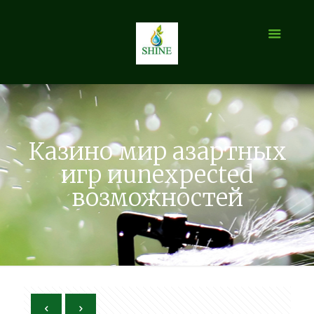
Казино мир азартных
игр иunexpected
возможностей