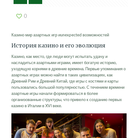
0
Казино мир азартных игр иunexpected возможностей
История казино и его эволюция
Казино, как место, где люди могут испытать удачу и
насладиться азартными играми, имеет богатую историю,
уходящую корнями в древние времена. Первые упоминания о
азартных играх можно найти в таких цивилизациях, как
Древний Рим и Древний Китай, где игры с костями и карты
пользовались большой популярностью. С течением времени
азартные игры начали формироваться в более
организованные структуры, что привело к созданию первых
казино в Италии в XVI веке.