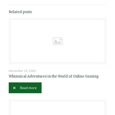
Related posts
December 15, 2025
Whimsical Adventures in the World of Online Gaming
Read more