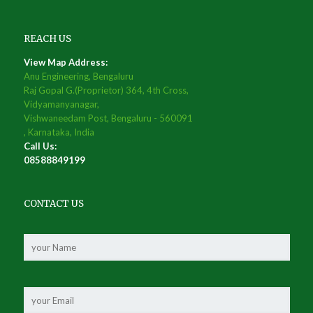
REACH US
View Map Address:
Anu Engineering, Bengaluru
Raj Gopal G.(Proprietor) 364, 4th Cross,
Vidyamanyanagar,
Vishwaneedam Post, Bengaluru - 560091
, Karnataka, India
Call Us:
08588849199
CONTACT US