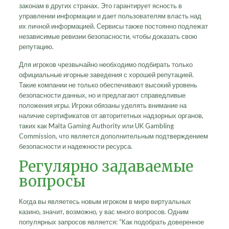
законам в других странах. Это гарантирует ясность в
управлении информации и дает пользователям власть над
их личной информацией. Сервисы также постоянно подлежат
независимые ревизии безопасности, чтобы доказать свою
репутацию.
Для игроков чрезвычайно необходимо подбирать только
официальные игорные заведения с хорошей репутацией.
Такие компании не только обеспечивают высокий уровень
безопасности данных, но и предлагают справедливые
положения игры. Игроки обязаны уделять внимание на
наличие сертификатов от авторитетных надзорных органов,
таких как Malta Gaming Authority или UK Gambling
Commission, что является дополнительным подтверждением
безопасности и надежности ресурса.
Регулярно задаваемые
вопросы
Когда вы являетесь новым игроком в мире виртуальных
казино, значит, возможно, у вас много вопросов. Одним
популярных запросов является: “Как подобрать доверенное