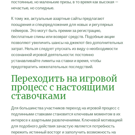
постоянные, но маленькие призы, в то время как высокая —
нечастые, но солидные.
К тому же, актуальные азартные сайты предлагают
поощрения и спецпредложения для новых и регулярных
геймеров. Это могут быть премии за регистрацию,
бесплатные спины или возврат средств. Подобные акции
позволяют увеличить шансы на джекпот без дополнительных
затрат. Нельзя следует упускать из виду о необходимости
осознанной игровой деятельности: постоянно
устанавливайте лимиты на ставки и время, чтобы
предотвратить нежелательных последствий.
Переходить на игровой
процесс с настоящими
ставочками
Для большинства участников переход на игровой процесс с
подлинными ставками становится ключевым моментом в их
интересе к азартными развлечениями. Ключевой мотивацией
для подобного действия зачастую является потребность
пережить истинный восторг и заполучить возможность на