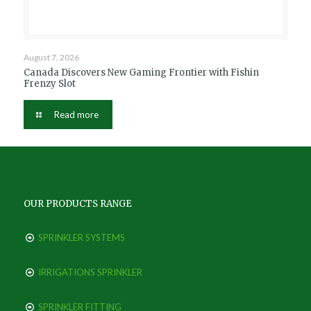
August 7, 2026
Canada Discovers New Gaming Frontier with Fishin
Frenzy Slot
Read more
OUR PRODUCTS RANGE
SPRINKLER SYSTEMS
IRRIGATIONS SPRINKLER
SPRINKLER FITTING