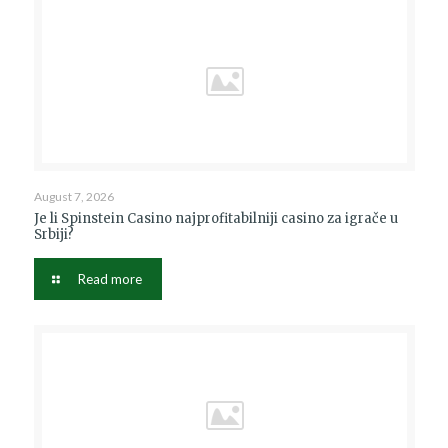
August 7, 2026
Je li Spinstein Casino najprofitabilniji casino za igrače u
Srbiji?
Read more