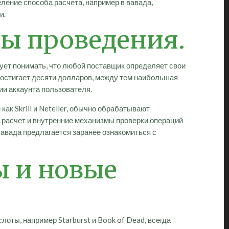
ление способа расчета, например в вавада,
и.
ды проведения.
едует понимать, что любой поставщик определяет свои
остигает десяти долларов, между тем наибольшая
ии аккаунта пользователя.
как Skrill и Neteller, обычно обрабатывают
 в расчет и внутренние механизмы проверки операций
вавада предлагается заранее ознакомиться с
ы и новые
оты, например Starburst и Book of Dead, всегда