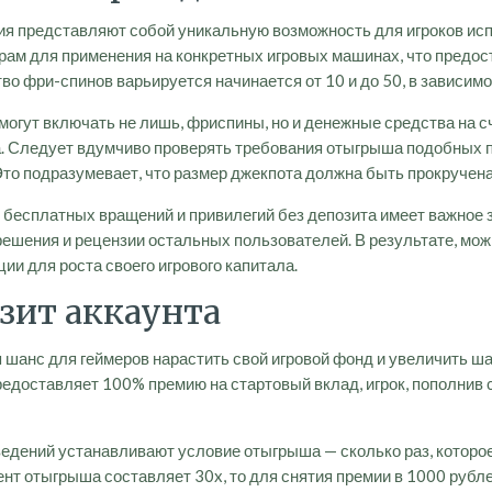
ия представляют собой уникальную возможность для игроков исп
рам для применения на конкретных игровых машинах, что предо
во фри-спинов варьируется начинается от 10 и до 50, в зависимо
 могут включать не лишь, фриспины, но и денежные средства на с
а. Следует вдумчиво проверять требования отыгрыша подобных по
Это подразумевает, что размер джекпота должна быть прокручен
бесплатных вращений и привилегий без депозита имеет важное з
зрешения и рецензии остальных пользователей. В результате, мо
и для роста своего игрового капитала.
зит аккаунта
 шанс для геймеров нарастить свой игровой фонд и увеличить ш
редоставляет 100% премию на стартовый вклад, игрок, пополнив 
аведений устанавливают условие отыгрыша — сколько раз, которо
ент отыгрыша составляет 30x, то для снятия премии в 1000 рубле