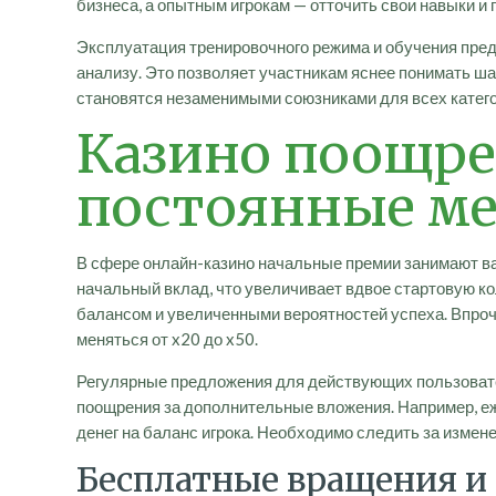
бизнеса, а опытным игрокам — отточить свои навыки и
Эксплуатация тренировочного режима и обучения пред
анализу. Это позволяет участникам яснее понимать ша
становятся незаменимыми союзниками для всех катего
Казино поощре
постоянные м
В сфере онлайн-казино начальные премии занимают ва
начальный вклад, что увеличивает вдвое стартовую к
балансом и увеличенными вероятностей успеха. Впроч
меняться от x20 до x50.
Регулярные предложения для действующих пользовате
поощрения за дополнительные вложения. Например, еж
денег на баланс игрока. Необходимо следить за изме
Бесплатные вращения и 