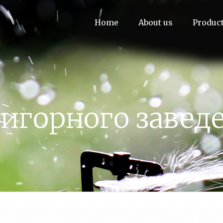
Home
About us
Produc
 игорного завед