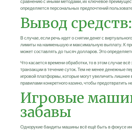
сравнению с иными методами, их ключевое преимуществ
определяется персональных предпочтений пользовате
Вывод средств
В случае, если речь идет о снятии денег с виртуально
лимиты на наименьшую и максимальную выплату. К пр
может составлять до тысяч долларов. Это определяетс
Что касается времени обработки, то в этом случае всё 
транзакции в течение суток. Тем не менее денежные пе
игровой платформы, которые могут увеличить лишнее в
правилами конкретного казино, чтобы предотвратить 
Игровые машин
забавы
Однорукие бандиты машины всё ещё быть в фокусе инте