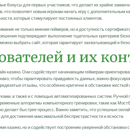
ые бонусы для первых участников, что делает их крайне заманч
, что позволяет новым игрокам начать игру с дополнительным к
ности, которые стимулируют постоянных клиентов.
мание не только мнения геймеров, но и доступность сертификато
азрешения подтверждают выполнение тщательных критериев безоп
 можно выбрать сайт, которая гарантирует захватывающий и безо
ователей и их кон
йн казино. Они содействуют начинающим геймерам ориентироват
ако, чтобы гарантировать правдивость данных, важно фокусиро
едвзятые отзывы, что особенно критично в обстановке жесткой 
ками, а также и с помощью автоматизированных систем. Ручной п
овременные алгоритмы компьютерного тренировки, такие как Мос
но делает быстрее процесс. Важно заметить, что успешные онл
й для достижения максимальной беспристрастности и ясности.
имя казино, но и содействует построению уверенной обстановки 