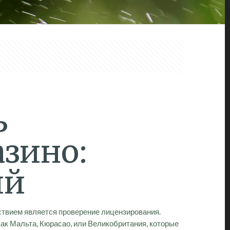
ь
азино:
ий
ствием является проверение лицензирования.
как Мальта, Кюрасао, или Великобритания, которые