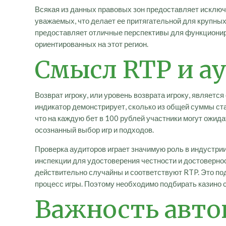
Всякая из данных правовых зон предоставляет исключ
уважаемых, что делает ее притягательной для крупных
предоставляет отличные перспективы для функционир
ориентированных на этот регион.
Смысл RTP и а
Возврат игроку, или уровень возврата игроку, являет
индикатор демонстрирует, сколько из общей суммы ста
что на каждую бет в 100 рублей участники могут ожид
осознанный выбор игр и подходов.
Проверка аудиторов играет значимую роль в индустри
инспекции для удостоверения честности и достовернос
действительно случайны и соответствуют RTP. Это по
процесс игры. Поэтому необходимо подбирать казино 
Важность авт