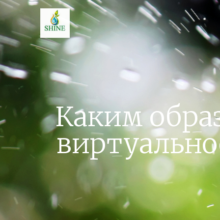
Каким обра
виртуально