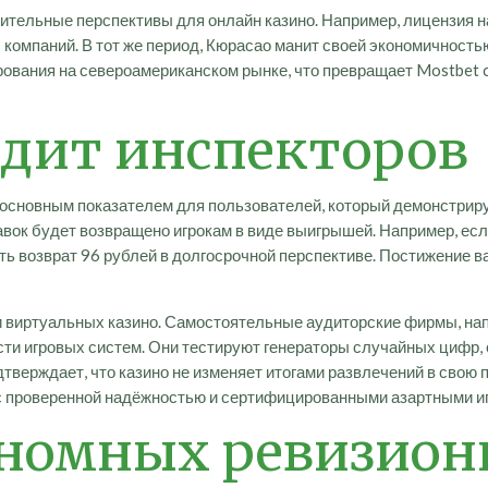
ительные перспективы для онлайн казино. Например, лицензия н
 компаний. В тот же период, Кюрасао манит своей экономичност
ования на североамериканском рынке, что превращает Mostbet 
удит инспекторов
ся основным показателем для пользователей, который демонстриру
вок будет возвращено игрокам в виде выигрышей. Например, если
ать возврат 96 рублей в долгосрочной перспективе. Постижение 
и виртуальных казино. Самостоятельные аудиторские фирмы, на
ти игровых систем. Они тестируют генераторы случайных цифр, 
дтверждает, что казино не изменяет итогами развлечений в свою
с проверенной надёжностью и сертифицированными азартными иг
ономных ревизион