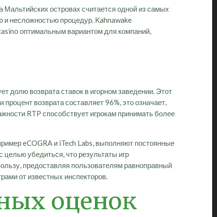
а Мальтийских островах считается одной из самых
ью и несложностью процедур. Kahnawake
casino оптимальным вариантом для компаний,
ет долю возврата ставок в игорном заведении. Этот
 процент возврата составляет 96%, это означает,
важности RTP способствует игрокам принимать более
пример eCOGRA и iTech Labs, выполняют постоянные
с целью убедиться, что результаты игр
 пользу, предоставляя пользователям равноправный
рами от известных инспекторов.
ных оценок