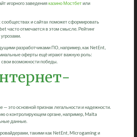
йт игорного заведения
казино Мостбет
или
х сообществах и сайтах поможет сформировать
bet часто отмечается в этом смысле. Рейтинг
 угрозами.
дущими разработчиками ПО, например, как NetEnt,
ремиальные оферты ещё играют важную роль:
ь свои возможности победы.
интернет-
 — это основной признак легальности и надежности.
ю о контролирующем органе, например, Malta
ьные данные.
овайдерами, такими как NetEnt, Microgaming и