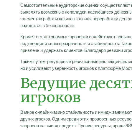
Самостоятельные аудиторские оценки осуществляют в
выявлять возможные неполадки, касающиеся денежны
элементов работы казино, включая переработку денежн
находятся в безопасности.
Кроме того, автономные проверки содействуют повыш
подтвердили свою прозрачность и стабильность. Такое
привлечь и удержать клиентов. Благодаря ревизии иг
Таким путём, регулярные ревизионные инспекции явля
но и усиливают уверенность игроков к платформе Мост
Ведущие десят
игроков
В мире онлайн-казино стабильность и имидж занимают
других игроков. Одним среди этих проверенных ресурс
запросов на вывод средств. Прочие ресурсы, вроде 888