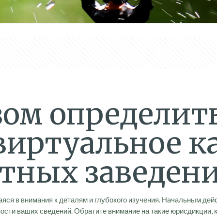
зом определит
виртуальное к
стных заведен
яся в внимания к деталям и глубокого изучения. Начальным дей
ости ваших сведений. Обратите внимание на такие юрисдикции, 